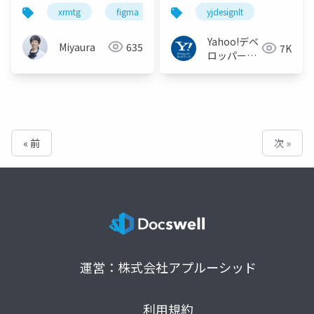
Figma Toolkitでやっ
ドしたらいいことしか
xrmtg
figma
mrtk
yjdesignlt
てみよう
なかった&運用方法のお
はなし #yjdesignlt
Yahoo!デベ
Miyaura
635
7K
ロッパーネ
ットワーク
« 前
次 »
運営：株式会社アプルーシッド
利用規約