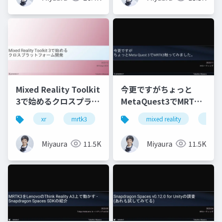
Mixed Reality Toolkit
今更ですがちょっと
3で始めるクロスプラッ
MetaQuest3でMRTK3
トフォーム開発
触ってみました
xr
mrtk3
metaquest3
mixed reality
snapdragonspaces
xrmtg
Miyaura
11.5K
Miyaura
11.5K