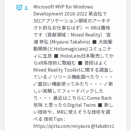
Microsoft MVP for Windows
2.
Development 2018-2022 某会社で
SE(アプリケーション領域のアーキテ
クト的なお仕事なはず）＝ XRは趣味
です（貢献領域：Mixed Reality） 宮
浦 恭弘 (Miyaura Takahiro) ◼ 大阪駆
動開発(とHolomagicians)コミュニテ
ィに生息 ◼ HoloLens日本販売してか
らxR系技術に取組む ◼ 普段はよく
Mixed Reality Toolkitに関する調査し
ている ✓ リリース機能調べたり・・・
✓ 面白い機能使ってみたり・・・ ✓ 新
しい実験してフィードバックした
り・・・ 最近はこちらに Come Back
気味 と思ったらDigital Twins ◼ 新し
い技術や、MRに使えそうな技術を調
べる 技術Tips :
https://qiita.com/miyaura @takabrz1