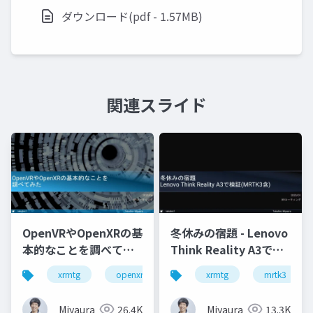
ダウンロード(pdf - 1.57MB)
関連スライド
OpenVRやOpenXRの基
冬休みの宿題 - Lenovo
本的なことを調べてみ
Think Reality A3で検
た
証(MRTK3含)
xrmtg
openxr
openvr
xrmtg
hololens
mrtk3
Miyaura
26.4K
Miyaura
13.3K