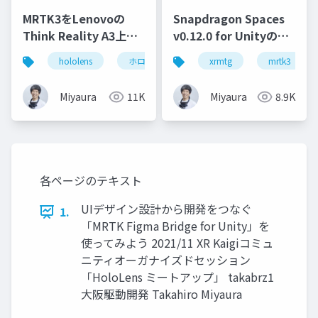
MRTK3をLenovoの
Snapdragon Spaces
Think Reality A3上で
v0.12.0 for Unityの調
動かす - Snapdragon
査(あれも試してみて
hololens
ホロマジ
snapdragonspaces
xrmtg
mrtk3
m
Spaces SDKの紹介
る)
Miyaura
11K
Miyaura
8.9K
各ページのテキスト
UIデザイン設計から開発をつなぐ
1.
「MRTK Figma Bridge for Unity」を
使ってみよう 2021/11 XR Kaigiコミュ
ニティオーガナイズドセッション
「HoloLens ミートアップ」 takabrz1
大阪駆動開発 Takahiro Miyaura