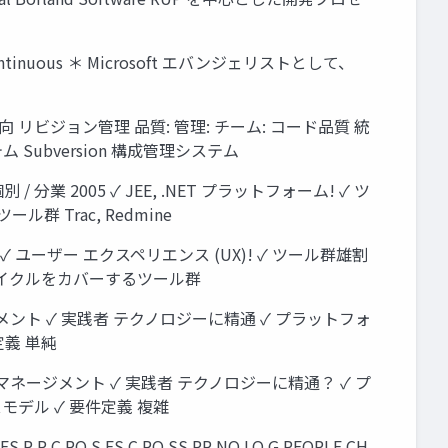
Continuous ＊ Microsoft エバンジェリストとして、
ト指向 リビジョン管理 品質: 管理: チーム: コード品質 統
システム Subversion 構成管理システム
業 2005 ✓ JEE, .NET プラットフォーム! ✓ ツ
群 Trac, Redmine
 ✓ ユーザー エクスペリエンス (UX)! ✓ ツール群雄割
 ライフサイクルをカバーするツール群
ント ✓ 実践者 テクノロジーに精通 ✓ プラットフォ
定義 単純
ネージメント ✓ 実践者 テクノロジーに精通？ ✓ プ
モデル ✓ 要件定義 複雑
 RO S ES C RO SS PR NO LO G PEOPLE CH