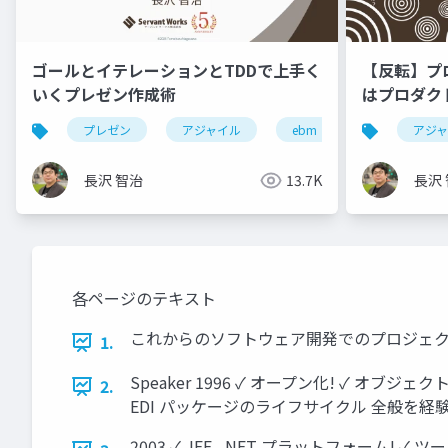
ゴールとイテレーションとTDDで上手く
【反転】プ
いくプレゼン作成術
はプロダク
が必要か？
プレゼン
アジャイル
ebm
rsgt2025
アジ
長沢 智治
13.7K
長沢
各ページのテキスト
これからのソフトウェア開発でのプロジェクト管理の展望 
1.
Speaker 1996 ✓ オープン化! ✓ オブジェクト指向
2.
EDI パッケージのライフサイクル 全般を経
2003 ✓ JEE, .NET プラットフォーム! ✓ ツー