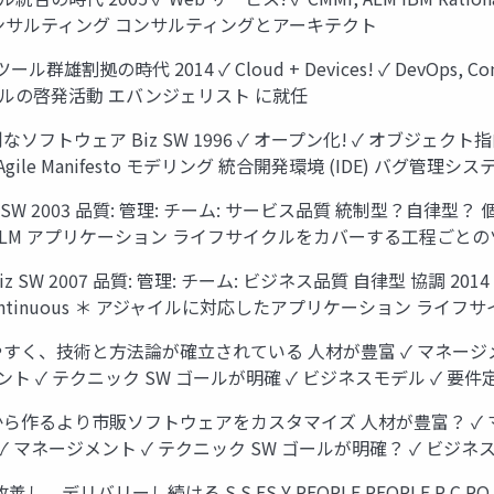
案とコンサルティング コンサルティングとアーキテクト
ール群雄割拠の時代 2014 ✓ Cloud + Devices! ✓ DevOps, 
クルの啓発活動 エバンジェリスト に就任
、便利なソフトウェア Biz SW 1996 ✓ オープン化! ✓ オブジェク
ss! ✓ Agile Manifesto モデリング 統合開発環境 (IDE) バグ管理
003 品質: 管理: チーム: サービス品質 統制型？自律型？ 個別 / 分
, ALM アプリケーション ライフサイクルをカバーする工程ごとのツール
 2007 品質: 管理: チーム: ビジネス品質 自律型 協調 2014
evOps, Continuous ＊ アジャイルに対応したアプリケーション
しやすく、技術と方法論が確立されている 人材が豊富 ✓ マネージメ
ント ✓ テクニック SW ゴールが明確 ✓ ビジネスモデル ✓ 要件
ロから作るより市販ソフトウェアをカスタマイズ 人材が豊富？ ✓ マ
 マネージメント ✓ テクニック SW ゴールが明確？ ✓ ビジネス
リーし続ける S S ES Y PEOPLE PEOPLE P C RO ES P P C