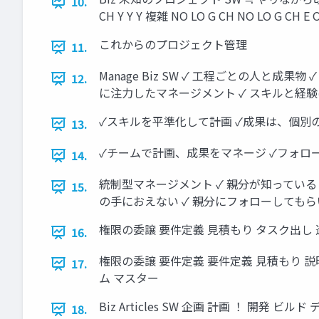
10.
CH Y Y Y 複雑 NO LO G CH NO LO G CH E 
これからのプロジェクト管理
11.
Manage Biz SW ✓ 工程ごとの人と成
12.
に注力したマネージメント ✓ スキルと経
✓スキルを平準化して計画 ✓成果は、個別のタスクの生産性 Bi
13.
✓チームで計画、成果をマネージ ✓フォローと遂行の支援へ
14.
統制型マネージメント ✓ 親分が知っている 
15.
の手におえない ✓ 親分にフォローしてもらい
権限の委譲 要件定義 見積もり タスク出し 
16.
権限の委譲 要件定義 要件定義 見積もり 説
17.
ム マスター
Biz Articles SW 企画 計画 ！ 開発 ビルド 
18.