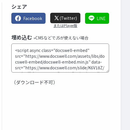
シェア
(Twitter)
Facebook
LINE
またはPlayer版
埋め込む
»CMSなどでJSが使えない場合
（ダウンロード不可）