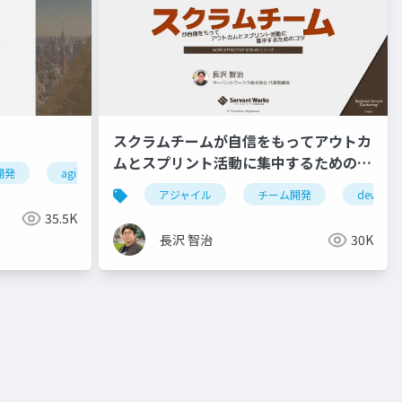
スクラムチームが自信をもってアウトカ
ムとスプリント活動に集中するためのコ
開発
agile
ebm
エビデンスベースドマネジメント
ツ
アジャイル
チーム開発
devops
35.5K
長沢 智治
30K