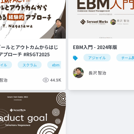
!! ゴールとアウトカムからはじ
EBM入門 - 2024年版
プローチ #RSGT2025
アジャイル
チーム
ャイル
sgt2022
スクラム
プロダクトゴール
ebm
ゴール設定
rsgt2025
長沢 智治
 智治
44.9K