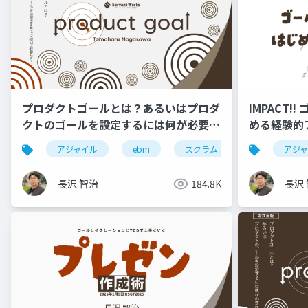
プロダクトゴールとは？あるいはプロダ
IMPACT
クトのゴールを設定するには何が必要
める経験的ア
か？ #RSGT2022
アジャイル
ebm
スクラム
rsgt
アジ
r
長沢 智治
184.8K
長沢