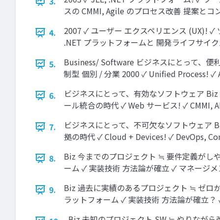
3.
スの CMMI, Agile のプロセス改善 提
2007 ✓ ユーザー エクスペリエンス (UX)! ✓ ツ
4.
.NET プラットフォームと 開発ライフサイ
Business/ Software ビジネスにとって
5.
制型 個別 / 分業 2000 ✓ Unified Proce
ビジネスにとって、有効なソフトウェア Biz SW 2
6.
ール統合の時代 ✓ Web サービス! ✓ CMMI
ビジネスにとって、不可欠なソフトウェア Biz SW
7.
拠の時代 ✓ Cloud + Devices! ✓ D
Biz 今までのプロジェクト ≒ 要件定義が
8.
ーム ✓ 実装技術 方法論が確立 ✓ マネージメ
Biz 過去に実績のあるプロジェクト ≒ ゼ
9.
ラットフォーム ✓ 実装技術 方法論が確立？ ✓
Biz 未知のプロジェクト SW ≒ やりながら改善し、デリバ