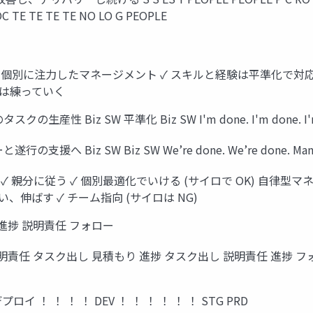
OC TE TE TE TE NO LO G PEOPLE
果物 ✓ 個別に注力したマネージメント ✓ スキルと経験は平準化で対応
験は練っていく
z SW 平準化 Biz SW I'm done. I'm done. I'm done. 
 Biz SW Biz SW We’re done. We’re done. Man
✓ 親分に従う ✓ 個別最適化でいける (サイロで OK) 自律型マ
、伸ばす ✓ チーム指向 (サイロは NG)
進捗 説明責任 フォロー
明責任 タスク出し 見積もり 進捗 タスク出し 説明責任 進捗 フ
デプロイ ！ ！ ！ ！ DEV ！ ！ ！ ！ ！ ！ STG PRD