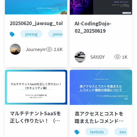
20250620_jawsug_tokyo_LTt_lt_beajouneyman
AI-CodingDojo-
02_20250619
jawsug
jawsug_tokyo
awscommunitybuilder
Journeyman
2.6K
SAYJOY
1K
マルチテナントSaaSを
高アクセスとコストを
正しく作りたい！ （セ
踏まえたレコメンド機
キュリティ編）
能の実装について
lambda
aws