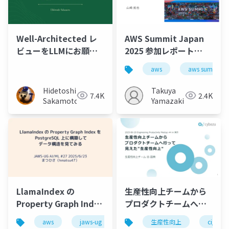
Well-Architected レ
AWS Summit Japan
ビューをLLMにお願い
2025 参加レポート
してみる
AWS Expoで楽しく学
aws
aws summit j
ぶ
Hidetoshi
Takuya
7.4K
2.4K
Sakamoto
Yamazaki
LlamaIndex の
生産性向上チームから
Property Graph Index
プロダクトチームへ行
を PostgreSQL 上に構
って見えた"生産性向
aws
jaws-ug
postgresql
生産性向上
pgvector
ci/cd
築してデータ構造を見
上"