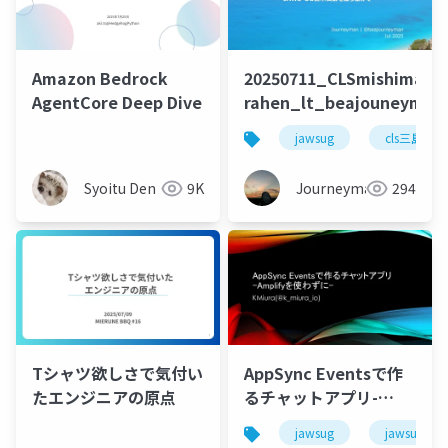
Amazon Bedrock
20250711_CLSmishima-
AgentCore Deep Dive
rahen_lt_beajouneyman
jawsug
cls三島ら
Syoitu Den
9K
Journeyman
294
Tシャツ欲しさで気付い
AppSync Eventsで作
たエンジニアの原点
るチャットアプリ-
Amplifyを使わずに-
jawsug
jawsug_na