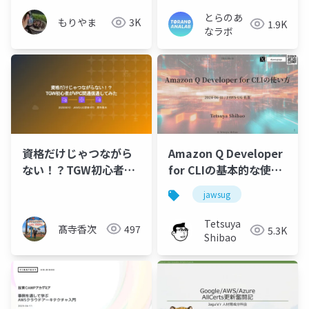
とらのあ
もりやま
3K
1.9K
なラボ
資格だけじゃつながら
Amazon Q Developer
ない！？TGW初心者が
for CLIの基本的な使い
VPC間通信通してみた
方と便利なコマンドの
jawsug
紹介
Tetsuya
髙寺香次
497
5.3K
Shibao