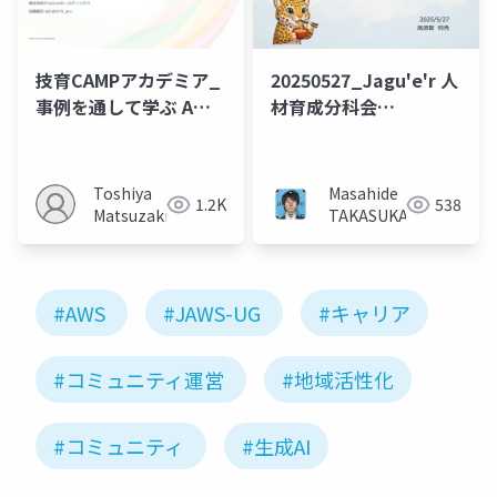
技育CAMPアカデミア_
20250527_Jagu'e'r 人
事例を通して学ぶ AWS
材育成分科会
クラウドアーキテクチ
_GoogleAWSAzureAllCert
ャ入門2025
更新奮闘記
Toshiya
Masahide
1.2K
538
Matsuzaki
TAKASUKA
#AWS
#JAWS-UG
#キャリア
#コミュニティ運営
#地域活性化
#コミュニティ
#生成AI