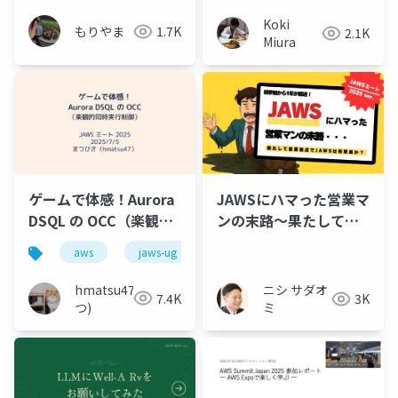
Koki
もりやま
1.7K
2.1K
Miura
ゲームで体感！Aurora
JAWSにハマった営業マ
DSQL の OCC（楽観的
ンの末路～果たして営
同時実行制御）
業視点でJAWSは有意義
aws
jaws-ug
aurora
dsql
か？～
hmatsu47(ま
ニシ サダオ
7.4K
3K
つ)
ミ