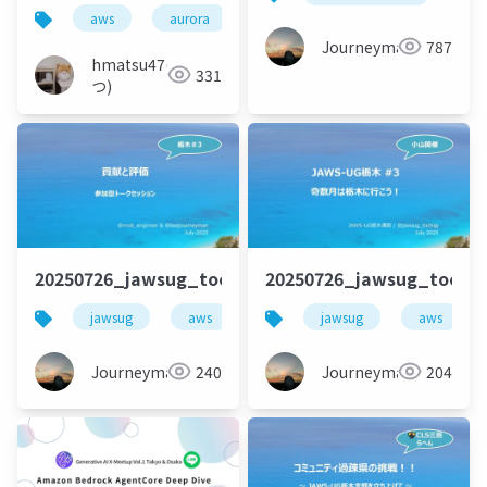
OCC（楽観的同時実行
aws
aurora
dsql
occ
トランザ
制御）」の結果ログか
Journeyman
787
ら Aurora DSQL の動作
hmatsu47(ま
331
を考察する
つ)
20250726_jawsug_tochigi_3_talk_beajouneyman
20250726_jawsug_tochi
jawsug
aws
栃木
jawsug
aws
Journeyman
240
Journeyman
204