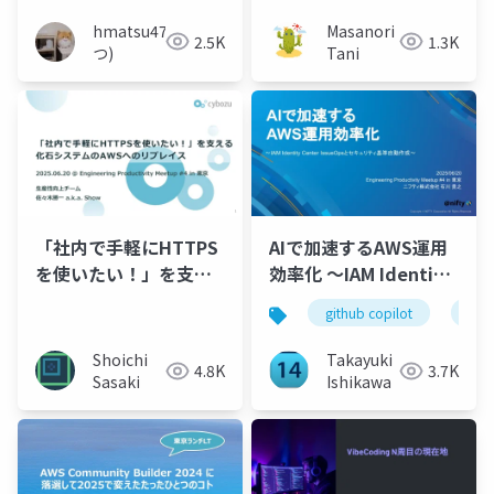
てみる
hmatsu47(ま
Masanori
2.5K
1.3K
つ)
Tani
「社内で手軽にHTTPS
AIで加速するAWS運用
を使いたい！」を支え
効率化 〜IAM Identity
る化石システムのAWS
Center IssueOpsとセ
github copilot
dev
へのリプレイス
キュリティ基準自動作
成〜
Shoichi
Takayuki
4.8K
3.7K
Sasaki
Ishikawa