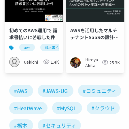
初めてのAWS運用で 請
AWSを活用したマルチ
求書払いに苦戦した件
テナントSaaSの設計と
実践～座学編～
aws
請求書払い
運用
経理
クラ
Hiroya
uekichi
1.4K
25.3K
Akita
#AWS
#JAWS-UG
#コミュニティ
#HeatWave
#MySQL
#クラウド
#栃木
#セキュリティ