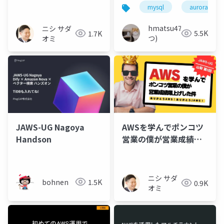
ーションで HeatWave
イ！MCPサーバ構築に
mysql
aurora
エンジン有効時のレプ
挑戦してみた
リケーションラグを確
hmatsu47(ま
ニシ サダ
5.5K
1.7K
認してみた！
つ)
オミ
JAWS-UG Nagoya
AWSを学んでポンコツ
Handson
営業の僕が営業成績爆
上げした件
ニシ サダ
bohnen
1.5K
0.9K
オミ