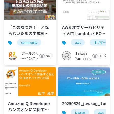
「この嘘つき！」とな
AWS オブザーバビリテ
らないための生成AIと
ィ入門 LambdaとECS
の付き合い方
で実践するベストプラ
community
aws
オブザーバビ
クティス
アールスリ
Takuya
847
9.3K
ーインステ
Yamazaki
ィテュート
Amazon Q Developer
20250524_jawsug_tochi
ハンズオンに関係する
jawsug
aws