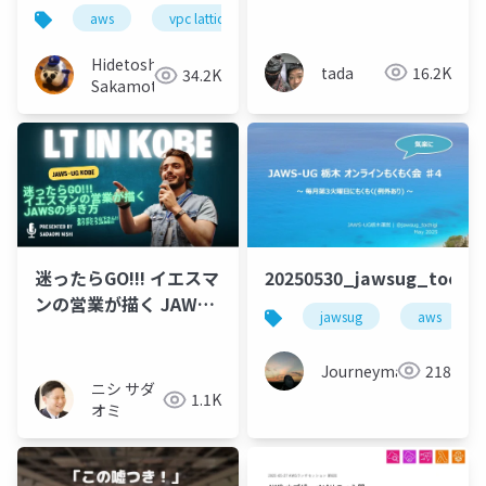
と共に SMS送信システ
でしょう…？~
aws
vpc lattice
アプリケーションネットワーキン
ムを開発した話-
#jjug_ccc
Hidetoshi
tada
16.2K
34.2K
Sakamoto
20250530_jawsug_toch
迷ったらGO!!! イエスマ
ンの営業が描く JAWS
jawsug
aws
の歩き方
Journeyman
218
ニシ サダ
1.1K
オミ