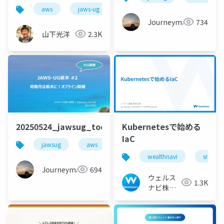
話と今日終わってから
aws
jaws-ug
の話
Journeyman
734
山下光洋
2.3K
20250524_jawsug_tochigi_2_openning_beajouney
Kubernetesで始める
IaC
jawsug
aws
栃木
wealthnavi
sre
Journeyman
694
ウェルス
1.3K
ナビ株式
会社 技術
広報チー
ム