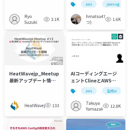
みる
aws
jaws-ug
Ryo
hmatsu47(ま
3.1K
1.6K
Suzuki
つ)
HeatWavejp_Meetup_13_HeatWave_
AIコーディングエージ
最新アップデート情報
ェントClineとAWS
_202504 [成田 優隆氏
MCP ServersでAWSを
aws
生成ai
(スマートスタイル)]
使ったシステムのレビ
ューと機能追加してみ
Takuya
HeatWavejp
133
12.8K
た
Yamazaki