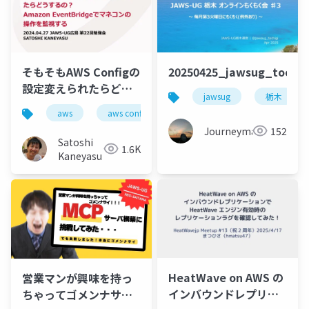
そもそもAWS Configの
20250425_jawsug_toch
設定変えられたらどう
jawsug
栃木
するの？Amazon
aws
aws config
amazon eventbridge
de
EventBridgeでマネコ
Journeyman
152
ンの操作を監視する
Satoshi
1.6K
Kaneyasu
HeatWave on AWS の
営業マンが興味を持っ
インバウンドレプリケ
ちゃってゴメンナサ