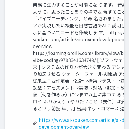
業務に注力することが可能にな ります。 音楽
ように、思ったことをその場で表 現すること
「バイブコーディング」と命 名されました。 
アが実現したい機能を自然言語でAIに 説明し、
示に基づいてコードを作成しま す。 https://www
souken.com/article/ai-driven-development-
overview
https://learning.oreilly.com/library/view/be
vibe-coding/9798341634749/ [ ソフトウ
来 ] システムの作り方が大きく変わる アジャ
り加速させる ウォーターフォール AI駆動 アジャ
従来型：要件定義→設計→構築→テスト→運用 •
動型：アセスメント→実装→対話→追加・改善 
値（何を作るか）に今まで以上に集中す る 対
ロイ ふりかえり • やりたいこと（要件）は変
るという前提 年、月 出典:ネットコマース 週 
https://www.ai-souken.com/article/ai-dri
development-overview