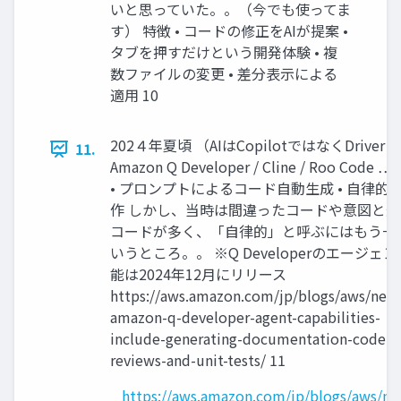
いと思っていた。。（今でも使ってま
す） 特徴 • コードの修正をAIが提案 •
タブを押すだけという開発体験 • 複
数ファイルの変更 • 差分表示による
適用 10
202４年夏頃 （AIはCopilotではなくDriver
11.
Amazon Q Developer / Cline / Roo Code 
• プロンプトによるコード自動生成 • 自律的
作 しかし、当時は間違ったコードや意図と違
コードが多く、「自律的」と呼ぶにはもう一
いうところ。。 ※Q Developerのエージェ
能は2024年12月にリリース
https://aws.amazon.com/jp/blogs/aws/new
amazon-q-developer-agent-capabilities-
include-generating-documentation-code-
reviews-and-unit-tests/ 11
https://aws.amazon.com/jp/blogs/aws/n