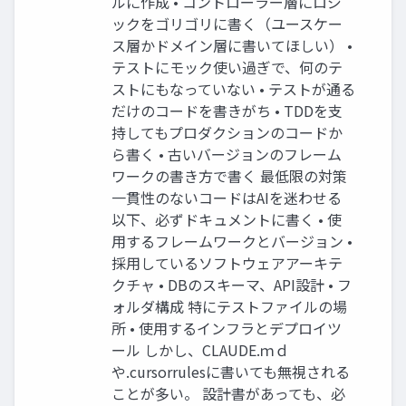
ルに作成 • コントローラー層にロジ
ックをゴリゴリに書く（ユースケー
ス層かドメイン層に書いてほしい） •
テストにモック使い過ぎで、何のテ
ストにもなっていない • テストが通る
だけのコードを書きがち • TDDを支
持してもプロダクションのコードか
ら書く • 古いバージョンのフレーム
ワークの書き方で書く 最低限の対策
一貫性のないコードはAIを迷わせる
以下、必ずドキュメントに書く • 使
用するフレームワークとバージョン •
採用しているソフトウェアアーキテ
クチャ • DBのスキーマ、API設計 • フ
ォルダ構成 特にテストファイルの場
所 • 使用するインフラとデプロイツ
ール しかし、CLAUDE.ｍｄ
や.cursorrulesに書いても無視される
ことが多い。 設計書があっても、必