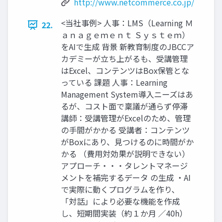
http://www.netcommerce.co.jp/
<当社事例> 人事：LMS（Learning Ｍ
22.
ａｎａｇｅｍｅｎｔ Ｓｙｓｔｅｍ）
をAIで生成 背景 新教育制度のJBCCア
カデミーが立ち上がるも、受講管理
はExcel、コンテンツはBox保管とな
っている 課題 人事：Learning
Management System導入ニーズはあ
るが、コスト面で稟議が通らず停滞
講師：受講管理がExcelのため、管理
の手間がかかる 受講者：コンテンツ
がBoxにあり、見つけるのに時間がか
かる （費用対効果が説明できない）
アプローチ・・・タレントマネージ
メントを補完するデータ の生成 ・AI
で実際に動くプログラムを作り、
「対話」により必要な機能を作成
し、短期間実装（約１か月 ／40h）