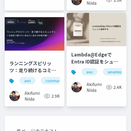
Niida
Lambda@Edgeで
Entra ID認証をシュッ
ランニングスピリッ
と追加する
ツ：走り続けるコミュ
aws
serverless
ニティ
aws
community
jaws-ug
Akifumi
2.4K
Niida
Akifumi
2.9K
Niida