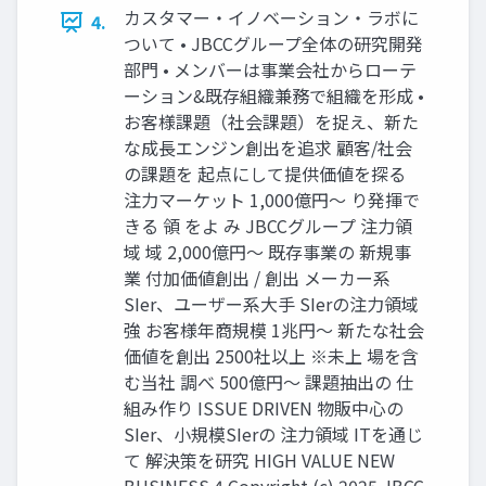
カスタマー・イノベーション・ラボに
4.
ついて • JBCCグループ全体の研究開発
部門 • メンバーは事業会社からローテ
ーション&既存組織兼務で組織を形成 •
お客様課題（社会課題）を捉え、新た
な成長エンジン創出を追求 顧客/社会
の課題を 起点にして提供価値を探る
注力マーケット 1,000億円～ り発揮で
きる 領 をよ み JBCCグループ 注力領
域 域 2,000億円～ 既存事業の 新規事
業 付加価値創出 / 創出 メーカー系
SIer、ユーザー系大手 SIerの注力領域
強 お客様年商規模 1兆円～ 新たな社会
価値を創出 2500社以上 ※未上 場を含
む当社 調べ 500億円～ 課題抽出の 仕
組み作り ISSUE DRIVEN 物販中心の
SIer、小規模SIerの 注力領域 ITを通じ
て 解決策を研究 HIGH VALUE NEW