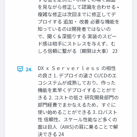
を見ながら修正して認識を合わせる •
複雑な修正は次回までに修正してデ
プロイする 追加・ 改善 必要な機能を
知っているのは開発者ではないの
で、聞く＆深掘りする 実装のスピー
ド感は相手にストレスを与えず、む
しろ信頼に繋がる（期限は大事） 23
DX ｘ Ｓｅｒｖｅｒｌｅｓｓ の相性
24.
の良さ 1. デプロイの速さ CI/CDのエ
コシステムが成熟しており、作った
機能を素早くデプロイすることがで
きる 2. コストの低さ 研究開発部門の
部門経費でまかなえるため、すぐに
使い始めることができる 3. ロバスト
性 信頼性、スケール性能など多くの
面は巨人（AWS)の肩に乗ることで解
決できる 24