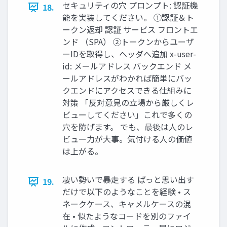
セキュリティの穴 プロンプト: 認証機
18.
能を実装してください。 ①認証＆ト
ークン返却 認証 サービス フロントエ
ンド （SPA） ②トークンからユーザ
ーIDを取得し、ヘッダへ追加 x-user-
id: メールアドレス バックエンド メ
ールアドレスがわかれば簡単にバッ
クエンドにアクセスできる仕組みに
対策 「反対意見の立場から厳しくレ
ビューしてください」これで多くの
穴を防げます。 でも、最後は人のレ
ビュー力が大事。気付ける人の価値
は上がる。
凄い勢いで暴走する ぱっと思い出す
19.
だけで以下のようなことを経験 • ス
ネークケース、キャメルケースの混
在 • 似たようなコードを別のファイ