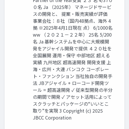
Partner of the Year受賞 ２３ 名 4/37０
０名 Ja （2025年） マネージドサービ
スの開発と、 提案・販売実績が評価
事業会社：８社（国内48拠点、海外 4
拠 ※2025年4月1日現在 点） 6/1000名
ww （２０２１－２２年） 25名 5/200
名 Ja 基幹システムを中心に大規模開
発をアジャイル開発で提供 ４２０社を
全国展開 運用・保守 中部地区 超える
実績 九州地区 超高速開発 開発支援 上
海・広州・大連 バンコク コーポレー
ト・ファンクション 当社独自の開発手
法 JBアジャイル + ローコード開発ツ
ール = 超高速開発 ✓ 従来型開発の半分
の期間で開発 ✓ アセット活用によって
スクラッチとパッケージの“いいとこ
取り”を実現 3 Copyright (c) 2025
JBCC Corporation