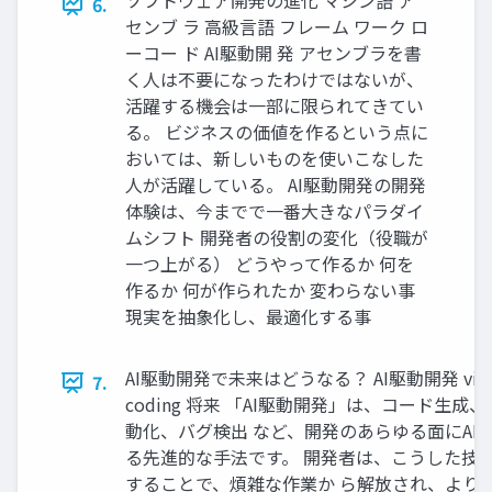
ソフトウェア開発の進化 マシン語 ア
6.
センブ ラ 高級言語 フレーム ワーク ロ
ーコー ド AI駆動開 発 アセンブラを書
く人は不要になったわけではないが、
活躍する機会は一部に限られてきてい
る。 ビジネスの価値を作るという点に
おいては、新しいものを使いこなした
人が活躍している。 AI駆動開発の開発
体験は、今までで一番大きなパラダイ
ムシフト 開発者の役割の変化（役職が
一つ上がる） どうやって作るか 何を
作るか 何が作られたか 変わらない事
現実を抽象化し、最適化する事
AI駆動開発で未来はどうなる？ AI駆動開発 vib
7.
coding 将来 「AI駆動開発」は、コード生成
動化、バグ検出 など、開発のあらゆる面にAI
る先進的な手法です。 開発者は、こうした技
することで、煩雑な作業か ら解放され、より