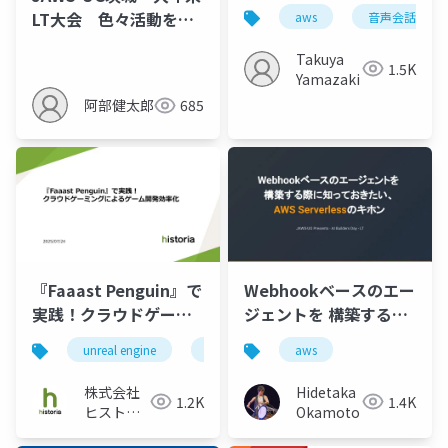
る 音声×分析スケジュ
LT大会 色々活動を頑
aws
音声会話エー
ーリングエージェント
張って、AWS案件に入
Takuya
ったけど思ってたのと
1.5K
Yamazaki
違った話
阿部健太郎
685
『Faaast Penguin』で
Webhookベースのエー
実践！クラウドゲーミ
ジェントを 構築する際
ングによるゲーム開発
に知っておきたい、
unreal engine
ue5
aws
aws
エンジニア
効率化
AWS Serverlessのキホ
ン
株式会社
Hidetaka
1.2K
1.4K
ヒストリ
Okamoto
ア