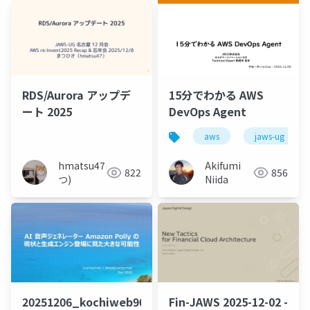
RDS/Aurora アップデ
15分でわかる AWS
ート 2025
DevOps Agent
aws
jaws-ug
hmatsu47(ま
Akifumi
822
856
つ)
Niida
20251206_kochiweb90_beajouneyman
Fin-JAWS 2025-12-02 -