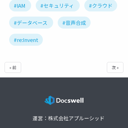
#IAM
#セキュリティ
#クラウド
#データベース
#音声合成
#re:Invent
« 前
次 »
運営：株式会社アプルーシッド