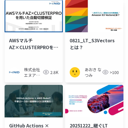
AWSマルチ
0821_LT_S3Vectors
AZ×CLUSTERPROを用
とは？
いた自動切替検証
株式会社
あおき な
2.8K
>100
エヌアイ
つみ
デイ
GitHub Actions ×
20251222_継ぐLT