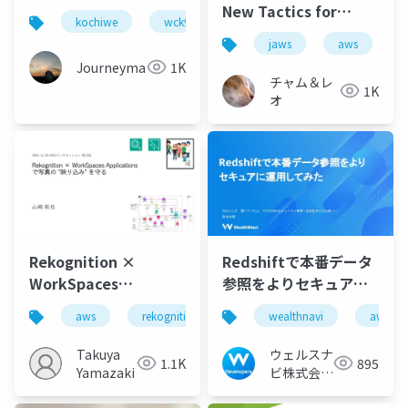
New Tactics for
kochiwe
wck90
ウェブクリエイターズ高知
Finnancial Cloud
jaws
aws
Architecture
Journeyman
1K
チャム＆レ
1K
オ
Rekognition ×
Redshiftで本番データ
WorkSpaces
参照をよりセキュアに
Applicationsで写真の
運用してみた
aws
rekognition
workspaces applications
wealthnavi
aws
”映り込み” を守る
Takuya
ウェルスナ
1.1K
895
Yamazaki
ビ株式会社
技術広報チ