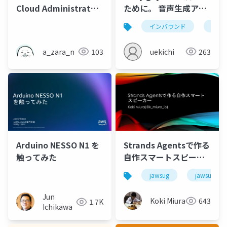
Cloud Administrator
ために。 音声生成アプ
🤔 - AVTokyo 2025
リ開発の奮闘録
インバウンド
aws
a_zara_n
103
uekichi
263
Arduino NESSO N1 を
Strands Agentsで作る
触ってみた
自作スマートスピーカ
ー
jawsug
jawsug_ko
Jun
Koki Miura
643
1.7K
Ichikawa