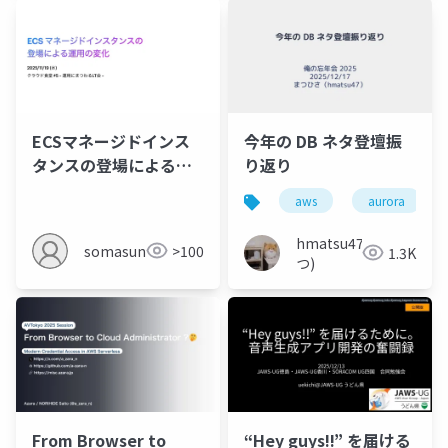
ECSマネージドインス
今年の DB ネタ登壇振
タンスの登場による運
り返り
用の変化
aws
aurora
hmatsu47(ま
somasun
>100
1.3K
つ)
From Browser to
“Hey guys!!” を届ける