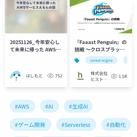
ーム
20251126_今年安心し
『Faaast Penguin』の
て未来に帰った AWSサ
挑戦 ～クロスプラット
ービスえもんの話
フォーム展開を支える
unreal engine
ue5
Amazon GameLift
Servers～
株式会社
はしもと
752
1.5K
ヒストリ
ア
#AWS
#AI
#生成AI
#ゲーム開発
#Serverless
#自動化