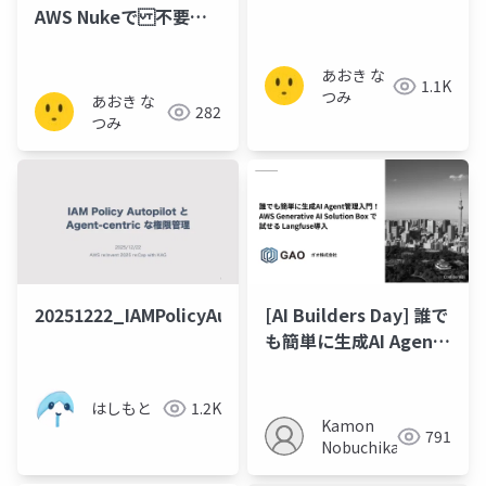
AWS Nukeで 不要リ
ソースの一括削除らく
らく定期実行！
あおき な
1.1K
つみ
あおき な
282
つみ
20251222_IAMPolicyAutopilot
[AI Builders Day] 誰で
も簡単に生成AI Agent
管理入門！AWS
Generative AI
はしもと
1.2K
Solution Box で試せる
Kamon
791
Langfuse導入
Nobuchika