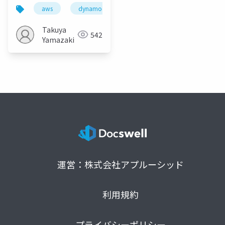
インデックスと排他制
aws
dynamodb
入門+
御―
Takuya
542
Yamazaki
運営：株式会社アプルーシッド
利用規約
プライバシーポリシー