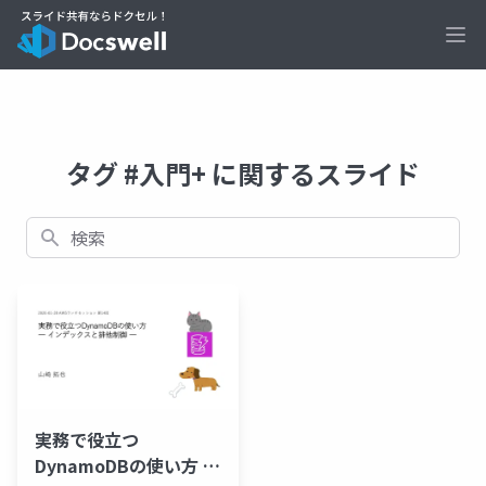
Ope
タグ #入門+ に関するスライド
検索
実務で役立つ
DynamoDBの使い方 ―