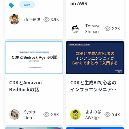
on AWS
aws
山下光洋
3.9K
Tetsuya
2.2K
Shibao
CDKとAmazon
CDKと生成AI初心者の
BedRockの話
インフラエンジニアが
GenUでまとめて入門す
る
Syoitu
ますの＠
2.8K
9.4K
Den
AWS運用
保守 Lv1.1