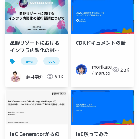
星野リゾートにおける
CDKドキュメントの話
インフラ内製化の試行
錯誤について
aws
cdk
devops
classmethod
h
morikapu
2.3K
/ maruto
藤井崇介
8.1K
IaC Generatorからの
IaC触ってみた