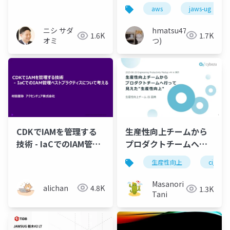
やってみました
aws
jaws-ug
hmatsu47(ま
ニシ サダ
1.7K
1.6K
つ)
オミ
CDKでIAMを管理する
生産性向上チームから
技術 - IaCでのIAM管理
プロダクトチームへ行
ベストプラクティスに
って見えた"生産性向
生産性向上
ci/cd
ついて考える
上"
Masanori
alichan
4.8K
1.3K
Tani