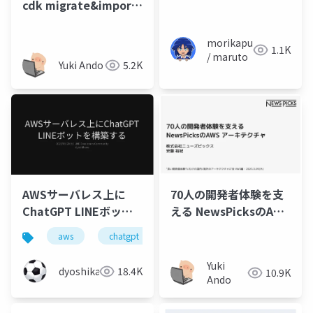
cdk migrate&import
で手動作成リソースを
IaC化するモブプロを定
morikapu
1.1K
例化した話
/ maruto
Yuki Ando
5.2K
70人の開発者体験を支
AWSサーバレス上に
える NewsPicksのAWS
ChatGPT LINEボット
アーキテクチャ
を構築する
aws
chatgpt
line
lambda
apiga
Yuki
dyoshikawa
18.4K
10.9K
Ando