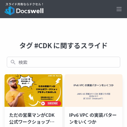
Ope
タグ #CDK に関するスライド
検索
IPv6 VPC の実装パター
ただの営業マンがCDK
ンをいくつか
公式ワークショップを