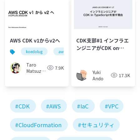
AWS CDK v1からv2へ
CDK支部#1 インフラエ
ンジニアがCDK on
koedolug
aws
TypeScriptを推す理由
Taro
7.9K
Matsuzawa
Yuki
17.3K
aka. btm
Ando
#CDK
#AWS
#IaC
#VPC
#CloudFormation
#セキュリティ