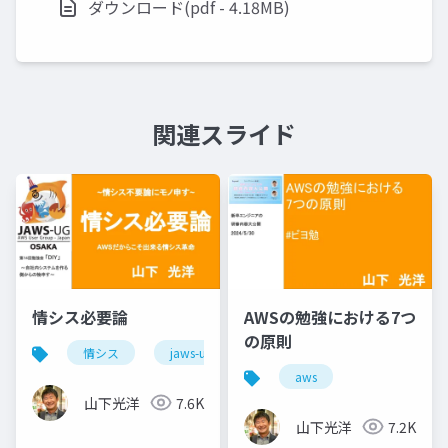
ダウンロード(pdf - 4.18MB)
関連スライド
情シス必要論
AWSの勉強における7つ
の原則
情シス
jaws-ug
aws
aws
山下光洋
7.6K
山下光洋
7.2K