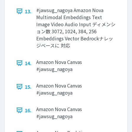
#jawsug_nagoya Amazon Nova
13.
Multimodal Embeddings Text
Image Video Audio Input ディメンシ
ョン数 3072, 1024, 384, 256
Embeddings Vector Bedrockナレッ
ジベースに 対応
Amazon Nova Canvas
14.
#jawsug_nagoya
Amazon Nova Canvas
15.
#jawsug_nagoya
Amazon Nova Canvas
16.
#jawsug_nagoya