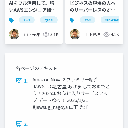
AIをフル活用して、強
ビジネスの現場の人へ
いAWSエンジニア組織
のサーバーレスのすす
になるための教育プラ
め
aws
genai
aws
serverless
ン
山下光洋
5.1K
山下光洋
4.1K
各ページのテキスト
Amazon Nova 2 ファミリー紹介
1.
JAWS-UG名古屋 あけま しておめでと
う！2025年お 気に入りサービスアッ
プ デート祭り！ 2026/1/31
#jawsug_nagoya 山下 光洋
2.