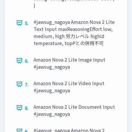
)
#jawsug_nagoya Amazon Nova 2 Lite
5.
Text Input maxReasoningEffort low,
medium, high 労力レベル highは
temperature, topPとの併用不可
Amazon Nova 2 Lite Image Input
6.
#jawsug_nagoya
Amazon Nova 2 Lite Video Input
7.
#jawsug_nagoya
Amazon Nova 2 Lite Document Input
8.
#jawsug_nagoya
#jawsug_nagoya Amazon Nova 2
9.