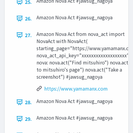
Amazon Nova Act #jawsug_nagoya
25.
Amazon Nova Act #jawsug_nagoya
26.
Amazon Nova Act from nova_act import
27.
NovaAct with NovaAct(
starting_page="https://www.yamamanx.co
nova_act_api_key="xxxxxxxxxxxxxxxxxxx" )
nova: nova.act("Find mitsuhiro") nova.act(
to mitsuhiro's page") nova.act("Take a
screenshot") #jawsug_nagoya
https://www.yamamanx.com
Amazon Nova Act #jawsug_nagoya
28.
Amazon Nova Act #jawsug_nagoya
29.