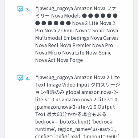
#jawsug_nagoya Amazon Nova ファ
3.
ミリー Nova Models ● ● ● ● ● ●
● ● ● ● ● ● Nova 2 Lite Nova 2
Pro Nova 2 Omni Nova 2 Sonic Nova
Multimodal Embedings Nova Canvas
Nova Reel Nova Premier Nova Pro
Nova Micro Nova Lite Nova Sonic
Nova Act Nova Forge
#jawsug_nagoya Amazon Nova 2 Lite
4.
Text Image Video Input クロスリージ
ョン推論のみ global.amazon.nova-2-
lite-v1:0 us.amazon.nova-2-lite-v1:0
jp.amazon.nova-2-lite-v1:0 Output
Text 最大60分かかる場合もある
bedrock = boto3.client( 'bedrock-
runtime', region_name='us-east-1',
config=Config( read_timeout=3600 )