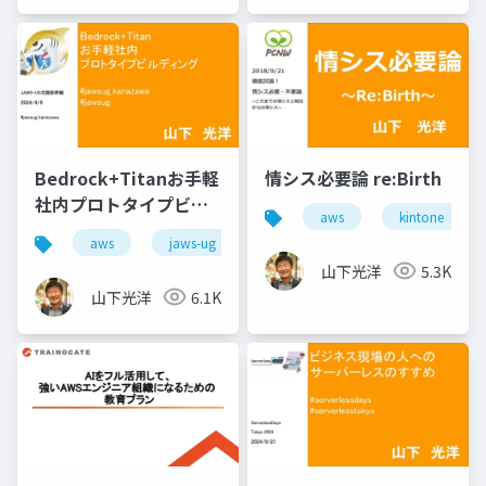
Bedrock+Titanお手軽
情シス必要論 re:Birth
社内プロトタイプビル
aws
kintone
ディング
aws
jaws-ug
山下光洋
5.3K
山下光洋
6.1K