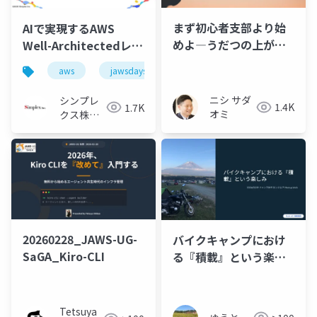
まず初心者支部より始
AIで実現するAWS
めよ―うだつの上がら
Well-Architectedレビ
ない営業マンが AWS 認
ューの効率化～ナレッ
aws
jawsdays2026
well-architected
生成
定資格を取得して支部
ジベースと生成AIを活
運営に至るまでの実話
用した設計レビュー実
ニシ サダ
シンプレ
1.4K
1.7K
―
践～
オミ
クス株式
会社
20260228_JAWS-UG-
バイクキャンプにおけ
SaGA_Kiro-CLI
る『積載』という楽し
み
Tetsuya