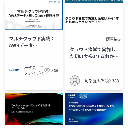
マルチクラウド実践：
AWSデータ
クラウド食堂で実施し
×BigQuery連携検証
た初LTから1年あれから
どうなった！？
株式会社エ
566
ヌアイデイ
阿部健太郎
388