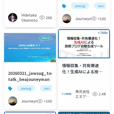
jawsug
aws
Hidetaka
268
Journeyman
>100
Okamoto
情報収集・共有爆速
化！生成AIによる技術
20260321_jawsug_tochigi_7_openning-
ブログ自動生成ツール
talk_beajouneyman
jawsug
aws
栃木
コミュニティ
株式会社
1.4K
エヌアイ
Journeyman
>100
デイ