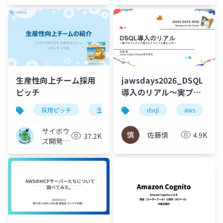
生産性向上チーム採用
jawsdays2026_DSQL
ピッチ
導入のリアル～実プロ
ジェクトで見えたメリ
採用ピッチ
生産性向上
dsql
aws
ットと落とし穴～
サイボウ
佐藤慎
4.9K
37.2K
ズ開発本
部