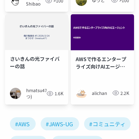
ゆうと
>100
>100
Shibao
さいきんの光ファイバ
AWSで作るエンタープ
ーの話
ライズ向けAIエージェ
ント
hmatsu47(ま
alichan
2.2K
1.6K
つ)
#AWS
#JAWS-UG
#コミュニティ