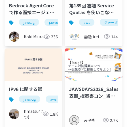
第189回 雲勉 Service
Bedrock AgentCore
Quotas を使いこなそ
で作る面接エージェン
う！〜"先回り"するク
ト
aws
クォータ自動
jawsug
jawsug_nagoya
ォータ管理術〜
雲勉.iret
144
Koki Miura
236
IPv6 に関する話
JAWSDAYS2026_Sales
支部‗提案書コン_当日
jaws-ug
aws
投影
hmatsu47(ま
1.8K
つ)
みやも
2.7K