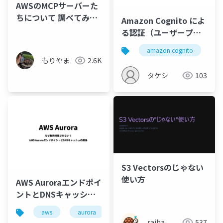
AWSのMCPサーバーた
ちについて 調べてみ
Amazon Cognito によ
た。
る認証（ユーザープー
ル）と認可（IDプー
amazon cognito
ル）の統合設計
もりやま
2.6K
タケシ
103
S3 Vectorsのじゃない
使い方
AWS Auroraエンドポイ
ントとDNSキャッシュ
の関係
aws
aurora
ロードバランシング
dnsキ
raiha
537