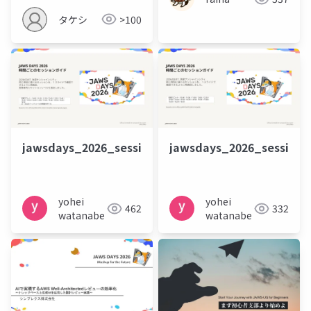
タケシ
>100
jawsdays_2026_session_guide_with_speakers_lev
jawsdays_2026_session_
yohei
yohei
462
332
watanabe
watanabe