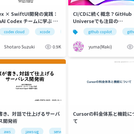
ex × SwiftUI開発の実践：
CI/CDに続く概念？GitHub
nAI Codex チームに学ぶ UI
Universeでも注目の
ワークフロー
Continuous AIを紹介
ai駆動開発
codex cloud
aiエージェント
xcode
swiftui
cli
github copilot
openai devday exchange
git
Shotaro Suzuki
0.9K
yuma(Maki)
が書き、対話で仕上げるサーバ
Cursorの料金体系と機能に
ス開発術
て
aws
jaws-ug
serverless
ai駆動開発