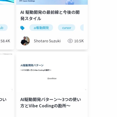
AI 駆動開発の最前線と今後の開
発スタイル
hub
agents.md
github next
ai駆動開発
plans.md
cursor
exec plan
vs code
github copilot
winds
58.4K
Shotaro Suzuki
10.5K
つい
AI駆動開発パターン～3つの使い
方とVibe Codingの勘所～