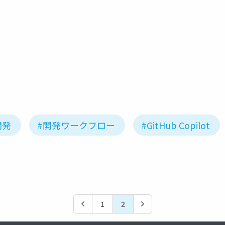
 ai
postman
locofy.ai
uizard
figma
re
開発
#開発ワークフロー
#GitHub Copilot
1
2