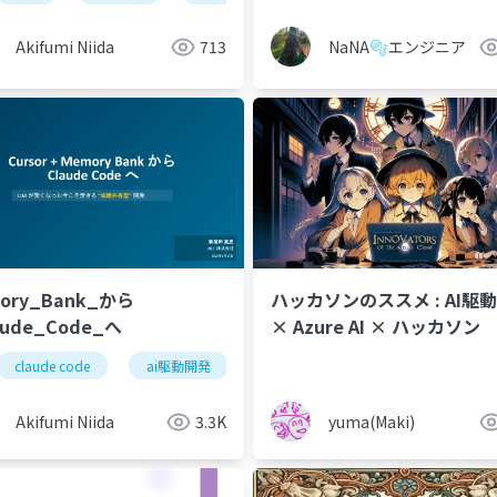
Akifumi Niida
713
NaNA🫧エンジニア
ory_Bank_から
ハッカソンのススメ : AI駆
aude_Code_へ
× Azure AI × ハッカソン
claude code
ai駆動開発
vibecoding
Akifumi Niida
3.3K
yuma(Maki)