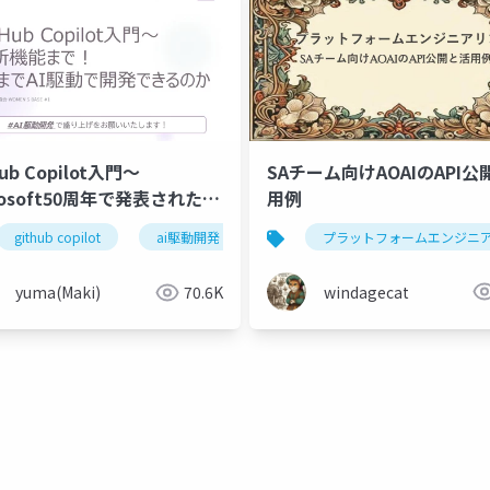
SAチーム向けAOAIのAPI公
Hub Copilot入門～
用例
rosoft50周年で発表された最
能まで！どこまでAI駆動で開
プラットフォームエンジニ
github copilot
ai駆動開発
ai coding
きるのか
windagecat
yuma(Maki)
70.6K