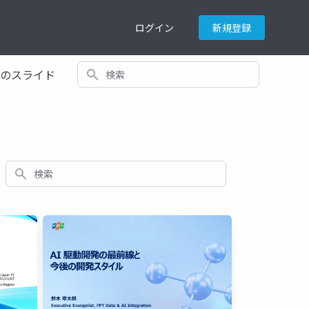
ログイン
新規登録
検索
てのスライド
検索