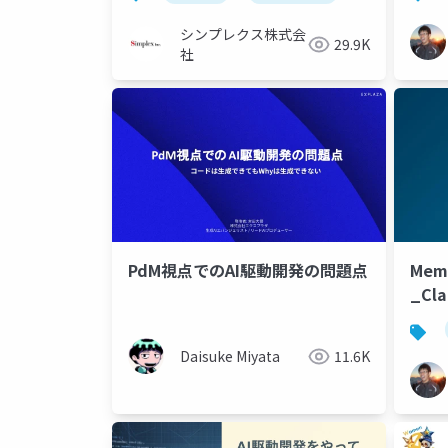
み紹介
シンプレクス株式会
29.9K
社
PdM視点でのAI駆動開発の問題点
Mem
_Cl
Daisuke Miyata
11.6K