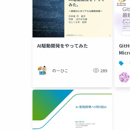
AI駆動開発をやってみた
Git
Mic
新機
発で
のーひこ
289