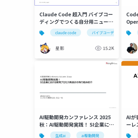
Claude Code 超入門 バイブコー
Cod
ディングでつくる自分用ニュース
Ope
まとめ
改良
claude code
バイブコーディング
星影
15.2K
AI駆動開発カンファレンス 2025
AI
秋：AI駆動開発実践！ SI企業にお
ーレ
ける開発プロセス再設計の取り組
生成ai
ai駆動開発