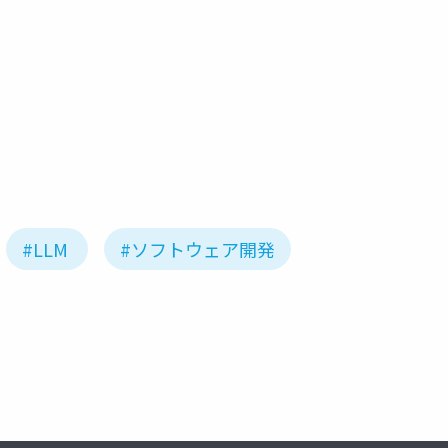
act
react native
tanzu application platform
tanzu data 
#LLM
#ソフトウェア開発