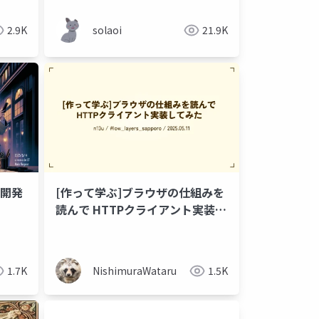
2.9K
solaoi
21.9K
動開発
[作って学ぶ]ブラウザの仕組みを
読んで HTTPクライアント実装し
てみた
1.7K
NishimuraWataru
1.5K