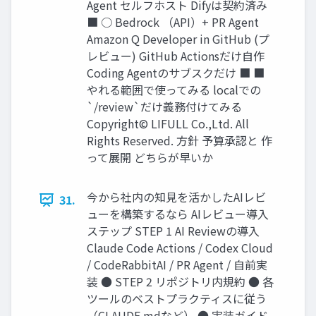
Agent セルフホスト Difyは契約済み
■ ○ Bedrock （API）+ PR Agent
Amazon Q Developer in GitHub (プ
レビュー) GitHub Actionsだけ⾃作
Coding Agentのサブスクだけ ■ ■
やれる範囲で使ってみる localでの
`/review`だけ義務付けてみる
Copyright© LIFULL Co.,Ltd. All
Rights Reserved. ⽅針 予算承認と 作
って展開 どちらが早いか
今から社内の知⾒を活かしたAIレビ
31.
ューを構築するなら AIレビュー導⼊
ステップ STEP 1 AI Reviewの導入
Claude Code Actions / Codex Cloud
/ CodeRabbitAI / PR Agent / ⾃前実
装 ● STEP 2 リポジトリ内規約 ● 各
ツールのベストプラクティスに従う
（CLAUDE.mdなど） ● 実装ガイド