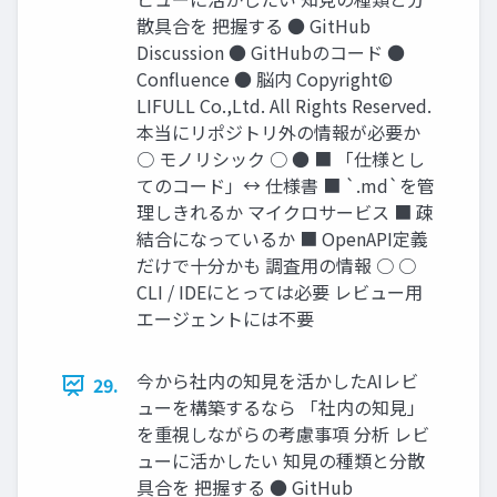
散具合を 把握する ● GitHub
Discussion ● GitHubのコード ●
Conﬂuence ● 脳内 Copyright©
LIFULL Co.,Ltd. All Rights Reserved.
本当にリポジトリ外の情報が必要か
○ モノリシック ○ ● ■ 「仕様とし
てのコード」↔ 仕様書 ■ `.md`を管
理しきれるか マイクロサービス ■ 疎
結合になっているか ■ OpenAPI定義
だけで⼗分かも 調査⽤の情報 ○ ○
CLI / IDEにとっては必要 レビュー⽤
エージェントには不要
今から社内の知⾒を活かしたAIレビ
29.
ューを構築するなら 「社内の知⾒」
を重視しながらの考慮事項 分析 レビ
ューに活かしたい 知⾒の種類と分散
具合を 把握する ● GitHub