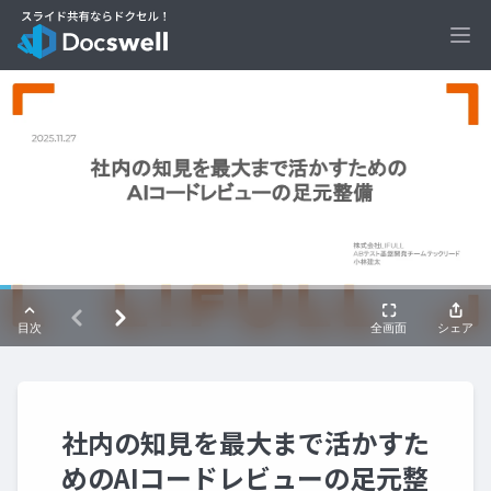
Ope
社内の知見を最大まで活かすた
めのAIコードレビューの足元整