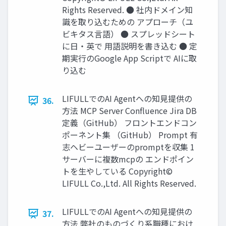
Rights Reserved. ● 社内ドメイン知
識を取り込むための アプローチ（ユ
ビキタス⾔語） ● スプレッドシート
に⽇‧英で ⽤語説明を書き込む ● 定
期実⾏のGoogle App Scriptで AIに取
り込む
LIFULLでのAI Agentへの知⾒提供の
36.
⽅法 MCP Server Conﬂuence Jira DB
定義（GitHub） フロントエンドコン
ポーネント集 （GitHub） Prompt 有
志ヘビーユーザーのpromptを収集 1
サーバーに複数mcpの エンドポイン
トを⽣やしている Copyright©
LIFULL Co.,Ltd. All Rights Reserved.
LIFULLでのAI Agentへの知⾒提供の
37.
⽅法 弊社のものづくり系職種におけ