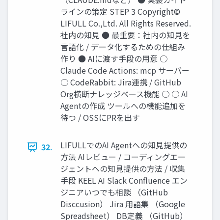
ラインの策定 STEP 3 Copyright©
LIFULL Co.,Ltd. All Rights Reserved.
社内の知見 ● 最重要：社内の知⾒を
⾔語化 / データ化するための仕組み
作り ● AIに渡す⼿段の⽤意 ○
Claude Code Actions: mcp サーバー
○ CodeRabbit: Jira連携 / GitHub
Org横断ナレッジベース機能 ○ ○ AI
Agentの作成 ツールへの機能追加を
待つ / OSSにPRを出す
LIFULLでのAI Agentへの知⾒提供の
32.
⽅法 AIレビュー / コーディングエー
ジェントへの知⾒提供の⽅法 / 収集
⼿段 KEEL AI Slack Conﬂuence エン
ジニアいつでも相談 （GitHub
Disccusion） Jira ⽤語集 （Google
Spreadsheet） DB定義 （GitHub）