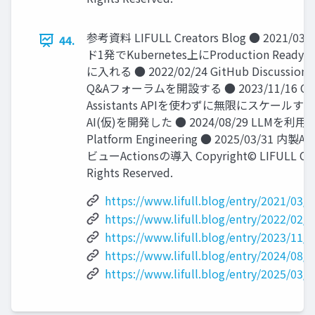
参考資料 LIFULL Creators Blog ● 2021/03
44.
ド1発でKubernetes上にProduction Rea
に入れる ● 2022/02/24 GitHub Discussi
Q&Aフォーラムを開設する ● 2023/11/16 Op
Assistants APIを使わずに無限にスケールす
AI(仮)を開発した ● 2024/08/29 LLMを利⽤
Platform Engineering ● 2025/03/31 内
ビューActionsの導⼊ Copyright© LIFULL Co.,L
Rights Reserved.
https://www.lifull.blog/entry/2021/03/
https://www.lifull.blog/entry/2022/02/
https://www.lifull.blog/entry/2023/11/
https://www.lifull.blog/entry/2024/08/
https://www.lifull.blog/entry/2025/03/