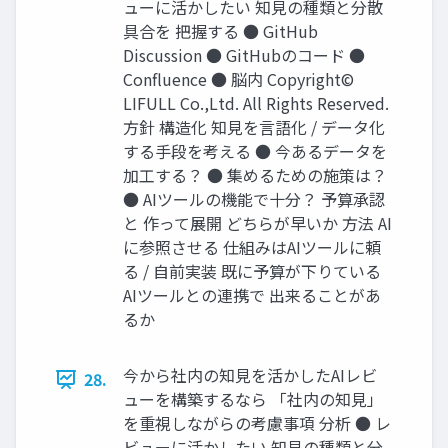
ューに活かしたい 知⾒の種類と分散
具合を 把握する ● GitHub
Discussion ● GitHubのコード ●
Conﬂuence ● 脳内 Copyright©
LIFULL Co.,Ltd. All Rights Reserved.
⽅針 構造化 知⾒を⾔語化 / データ化
する⼿段を考える ● 今あるデータを
加工する？ ● 集めるための施策は？
● AIツールの機能で十分？ 予算承認
と 作って展開 どちらが早いか ⽅法 AI
に参照させる 仕組みはAIツールに頼
る / ⾃前実装 既に予算が下りている
AIツールとの連携で 出来ることがあ
るか
今から社内の知⾒を活かしたAIレビ
28.
ューを構築するなら 「社内の知⾒」
を重視しながらの考慮事項 分析 ● レ
ビューに活かしたい 知⾒の種類と分