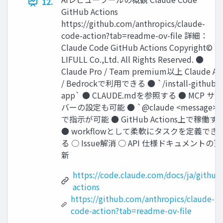
12.
GitHub Actions
https://github.com/anthropics/claude-
code-action?tab=readme-ov-ﬁle 詳細：
Claude Code GitHub Actions Copyright©
LIFULL Co.,Ltd. All Rights Reserved. ●
Claude Pro / Team premium以上 Claude AP
/ Bedrockで利⽤できる ● `/install-github-
app` ● CLAUDE.mdを参照する ● MCP サー
バーの設定も可能 ● `@claude <message>`
で指⽰が可能 ● GitHub Actions上で稼働す
● workﬂowとして柔軟にタスクを定義でき
る ○ Issue解消 ○ API 仕様ドキュメントの更
新
https://code.claude.com/docs/ja/github
actions
https://github.com/anthropics/claude-
code-action?tab=readme-ov-file