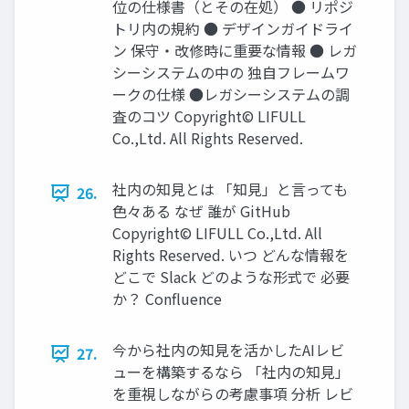
位の仕様書（とその在処） ● リポジ
トリ内の規約 ● デザインガイドライ
ン 保守‧改修時に重要な情報 ● レガ
シーシステムの中の 独⾃フレームワ
ークの仕様 ●レガシーシステムの調
査のコツ Copyright© LIFULL
Co.,Ltd. All Rights Reserved.
社内の知⾒とは 「知⾒」と⾔っても
26.
⾊々ある なぜ 誰が GitHub
Copyright© LIFULL Co.,Ltd. All
Rights Reserved. いつ どんな情報を
どこで Slack どのような形式で 必要
か？ Conﬂuence
今から社内の知⾒を活かしたAIレビ
27.
ューを構築するなら 「社内の知⾒」
を重視しながらの考慮事項 分析 レビ