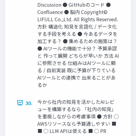
Discussion ● GitHubのコード ●
Conﬂuence ● 脳内 Copyright©
LIFULL Co.,Ltd. All Rights Reserved.
⽅針 構造化 知⾒を⾔語化 / データ化
する⼿段を考える ● 今あるデータを
加工する？ ● 集めるための施策は？
● AIツールの機能で十分？ 予算承認
と 作って展開 どちらが早いか ⽅法 AI
に参照させる 仕組みはAIツールに頼
る / ⾃前実装 既に予算が下りている
AIツールとの連携で 出来ることがあ
るか
今から社内の知⾒を活かしたAIレビ
30.
ューを構築するなら 「社内の知⾒」
を重視しながらの考慮事項 ● ⽅針 ○
AWSリソースなら予算通しやすい ■
■ ○ LLM APIは使える ■ ○ PR