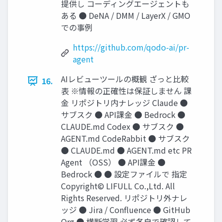
提供し コーディングエージェントも
ある ● DeNA / DMM / LayerX / GMO
での事例
https://github.com/qodo-ai/pr-
agent
AIレビューツールの概観 ざっと⽐較
16.
表 ※情報の正確性は保証しません 課
⾦ リポジトリ内ナレッジ Claude ●
サブスク ● API課⾦ ● Bedrock ●
CLAUDE.md Codex ● サブスク ●
AGENT.md CodeRabbit ● サブスク
● CLAUDE.md ● AGENT.md etc PR
Agent （OSS） ● API課⾦ ●
Bedrock ● ● 設定ファイルで 指定
Copyright© LIFULL Co.,Ltd. All
Rights Reserved. リポジトリ外ナレ
ッジ ● Jira / Conﬂuence ● GitHub
Org ● 横断学習 必ず各⾃で確認して