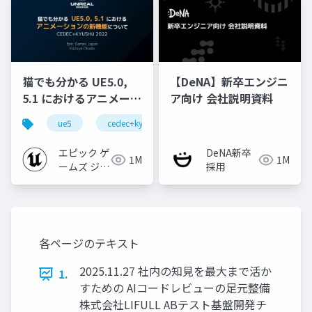
猫でも分かる UE5.0,
【DeNA】新卒エンジニ
5.1 におけるアニメーシ
ア向け 会社説明資料
ョンの新機能について
ue5
cedec+kyushu
ue-animation
ue-opt
【CEDEC+KYUSHU
2022】
エピック ゲ
DeNA新卒
1M
1M
ームズ ジャ
採用
パン
各ページのテキスト
2025.11.27 社内の知見を最大まで活か
1.
すための AIコードレビューの足元整備
株式会社LIFULL ABテスト基盤開発チ