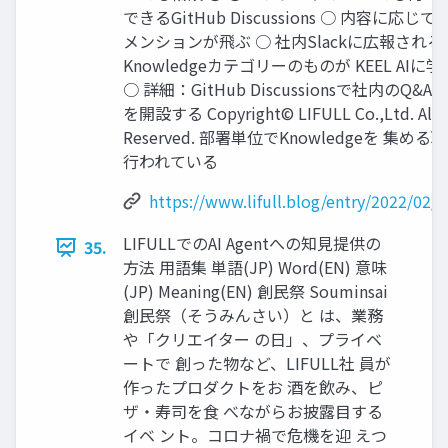
できるGitHub Discussions ○ 内容に応じ
メンションが⾶ぶ ○ 社内Slackに広報される
Knowledgeカテゴリーのものが KEEL AIに
○ 詳細：GitHub Discussionsで社内のQ&
を開設する Copyright© LIFULL Co.,Ltd. All R
Reserved. 部署単位でKnowledgeを 集め
⾏われている
https://www.lifull.blog/entry/2022/02/
LIFULLでのAI Agentへの知⾒提供の
35.
⽅法 ⽤語集 単語(JP) Word(EN) 意味
(JP) Meaning(EN) 創⺠祭 Souminsai
創⺠祭（そうみんさい）と は、業務
や「クリエイター の⽇」、プライベ
ートで 創った物など、LIFULL社 員が
作ったプロダクトをお 酒を飲み、ピ
ザ‧寿司を⾷ べながらお披露⽬する
イベ ント。コロナ禍で危機を迎 えつ