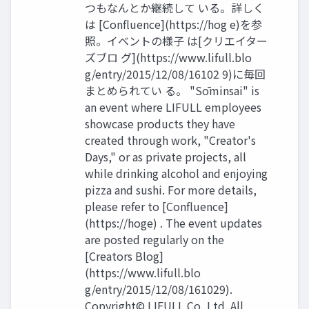
つもなんとか継続して いる。詳しく
は [Conﬂuence](https://hog e)を参
照。イベントの様⼦ は[クリエイター
ズブロ グ](https://www.lifull.blo
g/entry/2015/12/08/16102 9)に毎回
まとめられてい る。 "Sōminsai" is
an event where LIFULL employees
showcase products they have
created through work, "Creator's
Days," or as private projects, all
while drinking alcohol and enjoying
pizza and sushi. For more details,
please refer to [Conﬂuence]
(https://hoge) . The event updates
are posted regularly on the
[Creators Blog]
(https://www.lifull.blo
g/entry/2015/12/08/161029).
Copyright© LIFULL Co.,Ltd. All