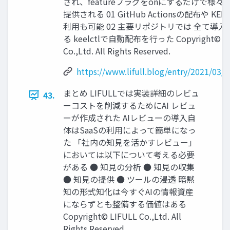
され、featureフラグをonにするだけで様々
提供される 01 GitHub Actionsの配布や KEEL 
利⽤も可能 02 主要リポジトリでは 全て導
る keelctlで⾃動配布を⾏った Copyright© LI
Co.,Ltd. All Rights Reserved.
https://www.lifull.blog/entry/2021/03/
まとめ LIFULLでは実装詳細のレビュ
43.
ーコストを削減するためにAI レビュ
ーが作成された AIレビューの導⼊⾃
体はSaaSの利⽤によって簡単になっ
た 「社内の知⾒を活かすレビュー」
においては以下について考える必要
がある ● 知⾒の分析 ● 知⾒の収集
● 知⾒の提供 ● ツールの浸透 暗黙
知の形式知化は今すぐAIの情報資産
にならずとも整備する価値はある
Copyright© LIFULL Co.,Ltd. All
Rights Reserved.