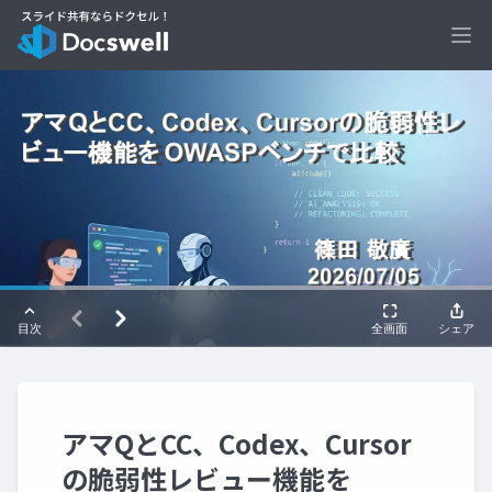
Ope
アマQとCC、Codex、Cursor
の脆弱性レビュー機能を