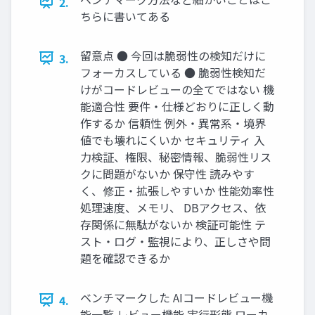
2.
ちらに書いてある
留意点 ● 今回は脆弱性の検知だけに
3.
フォーカスしている ● 脆弱性検知だ
けがコードレビューの全てではない 機
能適合性 要件・仕様どおりに正しく動
作するか 信頼性 例外・異常系・境界
値でも壊れにくいか セキュリティ 入
力検証、権限、秘密情報、脆弱性リス
クに問題がないか 保守性 読みやす
く、修正・拡張しやすいか 性能効率性
処理速度、メモリ、 DBアクセス、依
存関係に無駄がないか 検証可能性 テ
スト・ログ・監視により、正しさや問
題を確認できるか
ベンチマークした AIコードレビュー機
4.
能一覧 レビュー機能 実行形態 ローカ