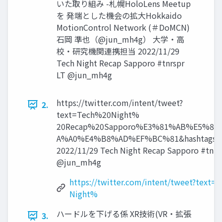
いた取り組み -札幌HoloLens Meetup
を 発端とした機会の拡大Hokkaido
MotionControl Network (＃DoMCN)
石岡 準也（@jun_mh4g） 大学・高
校・研究機関連携担当 2022/11/29
Tech Night Recap Sapporo #tnrspr
LT @jun_mh4g
https://twitter.com/intent/tweet?
2.
text=Tech%20Night%
20Recap%20Sapporo%E3%81%AB%E5%8F
A%A0%E4%B8%AD%EF%BC%81&hashtags=t
2022/11/29 Tech Night Recap Sapporo #tnrs
@jun_mh4g
https://twitter.com/intent/tweet?text=
Night%
ハードルを下げる係 XR技術(VR・拡張
3.