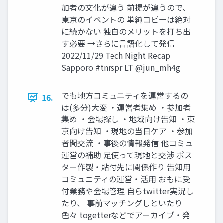
加者の文化が違う 前提が違うので、
東京のイベントの 単純コピーは絶対
に続かない 独自のメリットを打ち出
す必要 →さらに言語化して発信
2022/11/29 Tech Night Recap
Sapporo #tnrspr LT @jun_mh4g
でも地方コミュニティを運営するの
16.
は(多分)大変 ・運営者集め ・参加者
集め ・会場探し ・地域向け告知 ・東
京向け告知 ・現地の当日ケア ・参加
者間交流 ・事後の情報発信 他コミュ
運営の補助 足使って現地と交渉 ポス
ター作製・貼付先に関係作り 告知用
コミュニティの運営・活用 おもに受
付業務や会場管理 自らtwitter実況し
たり、 事前マッチングしといたり
色々 togetterなどでアーカイブ・発