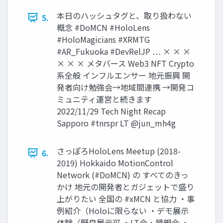
本日のハッシュタグと、取り扱わない
5.
概念 #DoMCN #HoloLens
#HoloMagicians #XRMTG
#AR_Fukuoka #DevRelJP … × × ×
× × × メタバース Web3 NFT Crypto
系全般 インフルエンサー 地元振興 開
発者向け勉強会→地域間連携 →開発コ
ミュニティ運営と続きます
2022/11/29 Tech Night Recap
Sapporo #tnrspr LT @jun_mh4g
さっぽろHoloLens Meetup (2018-
6.
2019) Hokkaido MotionControl
Network (#DoMCN) の すべてのきっ
かけ 地元の開発者とガジェットで盛り
上がりたい 全国の #xMCN と協力 ・事
例紹介（Holoに限らない ・デモ展示
体験（野良展示可 ・LT会・懇親会 ・