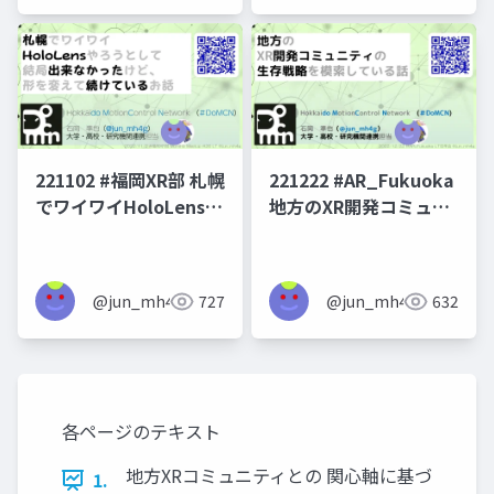
221102 #福岡XR部 札幌
221222 #AR_Fukuoka
でワイワイHoloLensや
地方のXR開発コミュニ
ろうとして結局できな
ティの生存戦略を模索
かったけど形を変えて
している話
続けている話
@jun_mh4g
727
@jun_mh4g
632
各ページのテキスト
地方XRコミュニティとの 関心軸に基づ
1.