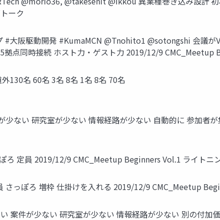
Tech @morio36, @takesenit @ikkou 異業種巻き込み設
ングトーク
動開発 #KumaMCN @Tnohito1 @sotongshi 会議がVR
時接続 ホスト力・ゲスト力 2019/12/9 CMC_Meetup Beg
0名+道外130名 60名 3名 8名 1名 8名 70名
ない 研究室が少ない 情報経路が少ない 自動的に 参加者が集まる事は
2019/12/9 CMC_Meetup Beginners Vol.1 ライ
ろ 増枠 仕掛けを入れる 2019/12/9 CMC_Meetup Begin
い 案件が少ない 研究室が少ない 情報経路が少ない 別の付加価