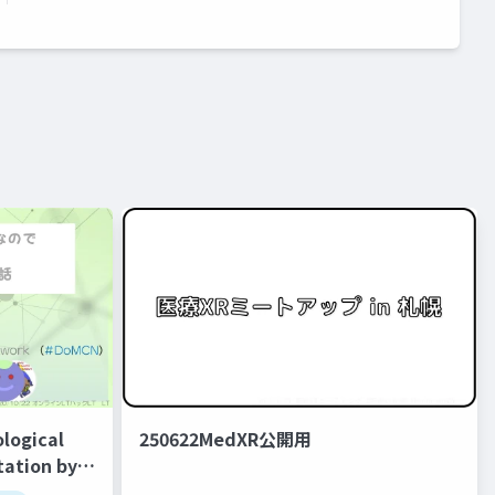
logical
250622MedXR公開用
tation by
r of