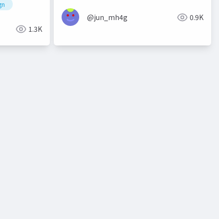
gn
地方
domcn
福岡xr部
バーチャルロボコン展示
@jun_mh4g
0.9K
1.3K