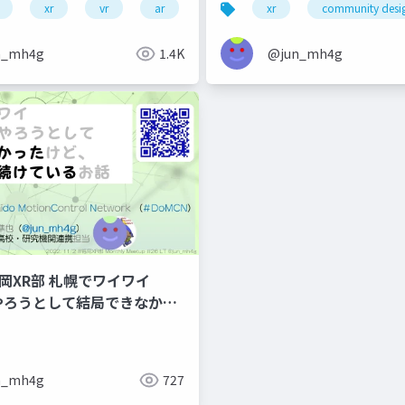
xr
vr
ar
japanxrfest
xr
community
community desi
online seminar
n_mh4g
1.4K
@jun_mh4g
#福岡XR部 札幌でワイワイ
nsやろうとして結局できなかっ
変えて続けている話
n_mh4g
727