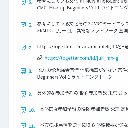
参考にしている文化 #TMCN #HoloLens #xR
5.
CMC_Meetup Beginners Vol.1 ライトニ
参考にしている文化その2 #VRCミートアップ #大阪駆
6.
XRMTG（月一回） 異常なフットワーク 全国5拠点同
https://togetter.com/id/jun_mh4g 4
7.
https://togetter.com/id/jun_mh4g
地方のxR勉強会事情 体験機器が少ない 案件が少
8.
Beginners Vol.1 ライトニングトーク
具体的な参加予約の推移 参加者数 東京 さっぽろ 定員 
9.
具体的な参加予約の推移 参加者数 東京 定員 さっぽ
10.
地方のxR事情を逆手に取る 体験機器が少な
11.