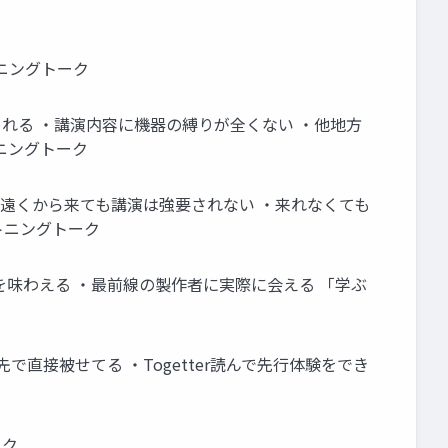
イトニングトーク
れる ・講演内容に機器の縛りが全くない ・他地方
イトニングトーク
・遠くから来ても講演は強要されない ・来れなくても
ライトニングトーク
を味わえる ・最前線の製作者に実際に会える 「学ぶ
直接被せてる ・Togetter読んで先行体験をでき
ーク