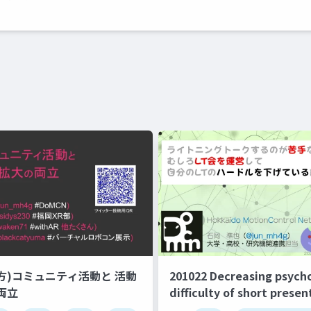
 (地方)コミュニティ活動と 活動
201022 Decreasing psycho
両立
difficulty of short presen
joining organizing membe