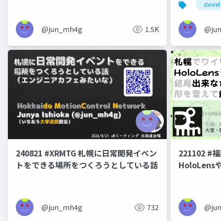
devrel
@jun_mh4g
1.5K
@ju
240821 #XRMTG 札幌に日常開発イベン
221102 
トをできる場所をつくろうとしている話
HoloLe
たけど形を
@jun_mh4g
732
@ju