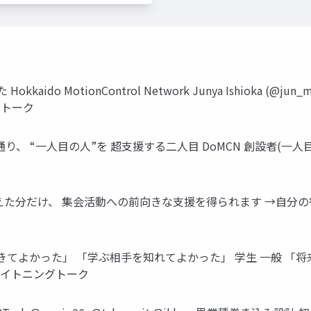
do MotionControl Network Junya Ishioka (@j
ングトーク
、 “一人目の人”を 超支援する二人目 DoMCN 創設者(一人目) ＠jojom
だけ、 集会活動への前向きな支援を得られます →自分の役割も当然増
きてよかった」 「学ぶ相手を知れてよかった」 学生 一般 「
ol.1 ライトニングトーク