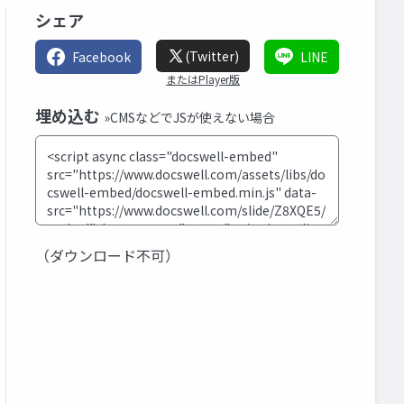
シェア
(Twitter)
Facebook
LINE
またはPlayer版
埋め込む
»CMSなどでJSが使えない場合
（ダウンロード不可）