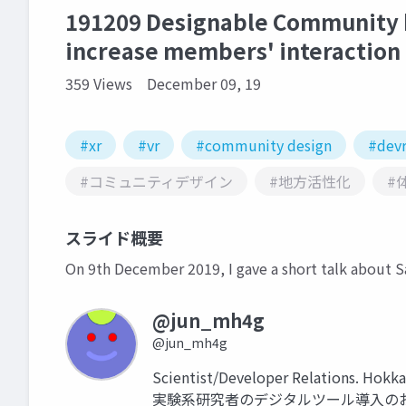
191209 Designable Community b
increase members' interaction an
359 Views
December 09, 19
#xr
#vr
#community design
#devr
#コミュニティデザイン
#地方活性化
#
スライド概要
On 9th December 2019, I gave a short talk about
@jun_mh4g
@jun_mh4g
Scientist/Developer Relations.
実験系研究者のデジタルツール導入の