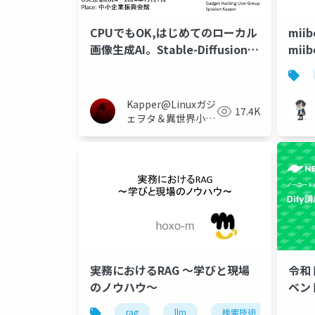
CPUでもOK,はじめてのローカル
mi
画像生成AI。Stable-Diffusion-
mii
ForgeとFastSD CPU,Draw
Things他など。練習例題あり初
心者向け講座。LCM-LoRa高速
Kapper@Linuxガジ
17.4K
化,LLMと組み合わせ技などあ
ェヲタ＆異世界小説
り。NetBSDもOK。
家＆電子工作大好き
実務におけるRAG 〜学びと現場
令和
のノウハウ〜
ベン
rag
llm
検索技術