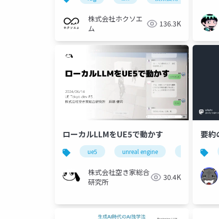
株式会社ホクソエ
136.3K
ム
ローカルLLMをUE5で動かす
要約
ue5
unreal engine
llm
l
株式会社空き家総合
30.4K
研究所