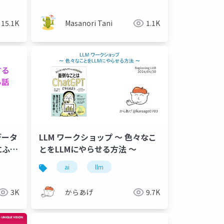
15.1K
Masanori Tani
1.1K
データ
LLM ワークショップ 〜 色々なこ
にふれ
とをLLMにやらせる方法 〜
生成す
ai
llm
る話
3K
からあげ
9.7K