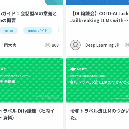
iboガイド：会話型AIの意義と
【DL輪読会】COLD-Attack
boの概要
Jailbreaking LLMs with
Stealthiness and
miibo
miiboガイド
会話型aiの意義
miiboの概要
Controllability (ICML2024
岡大徳
808
Deep Learning JP
トラベル Dify講座（社内イ
令和トラベル流LLMのつか
ト資料）
た。