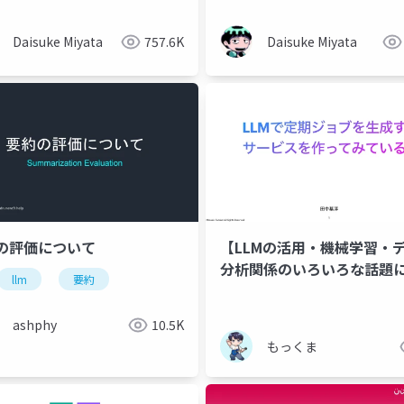
Daisuke Miyata
757.6K
Daisuke Miyata
の評価について
【LLMの活用・機械学習・
分析関係のいろいろな話題
ocal llm
llm
要約
よう】LLMで定期ジョブを
る サービスを作ってみてい
ashphy
10.5K
もっくま