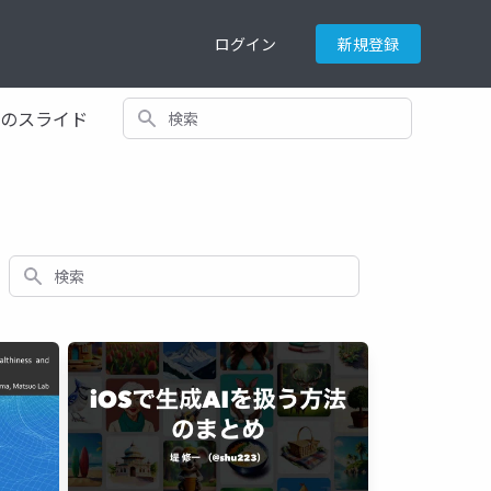
ログイン
新規登録
検索
てのスライド
検索