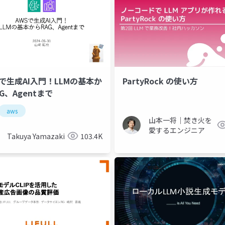
Sで生成AI入門！LLMの基本か
PartyRock の使い方
G、Agentまで
aws
山本一将｜焚き火を
愛するエンジニア
Takuya Yamazaki
103.4K