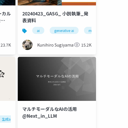
 ローカル
20240423_GASG_ 小説執筆_発
t
表資料
研究開発
ai
generative ai
machine learning
23.7K
Kunihiro Sugiyama
15.2K
マルチモーダルなAIの活用
@Next_in_LLM
生成ai
claude
chatgpt