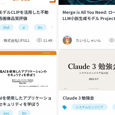
モデルCLIPを活用した不動
Merge is All You Need:
告画像品質評価
LLM小説生成モデル Projec
Ninja
lifull
gpt-4o
ai
llm
大規模言語モデル
画像処理
株式会社LIFULL
11.4K
たいらしゃいん
AIを使用したアプリケーショ
Claude 3 勉強会
セキュリティを学ぼう
システムエンジニア
能
aws
深層学習
llm
llm