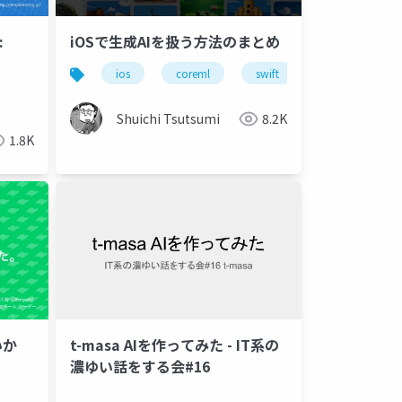
:
iOSで生成AIを扱う方法のまとめ
ios
coreml
swift
ml
ios
miibodesigner
)
Shuichi Tsutsumi
8.2K
1.8K
いか
t-masa AIを作ってみた - IT系の
濃ゆい話をする会#16