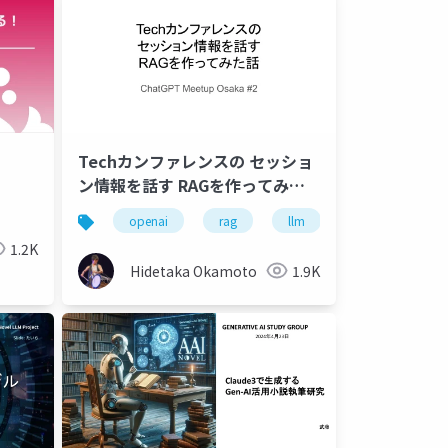
Techカンファレンスの セッショ
ン情報を話す RAGを作ってみた
話
openai
rag
llm
1.2K
Hidetaka Okamoto
1.9K