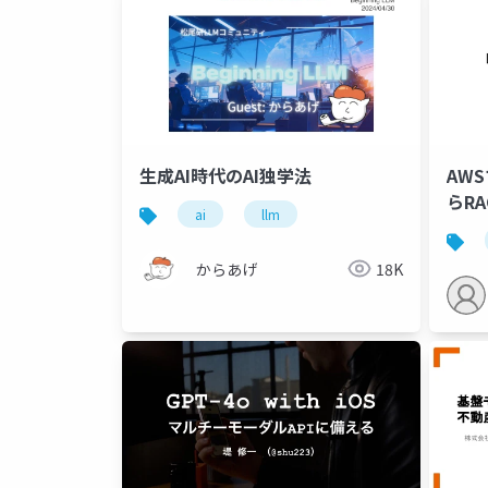
生成AI時代のAI独学法
AW
らRA
ai
llm
からあげ
18K