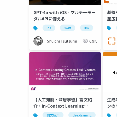
GPT-4o with iOS - マルチーモー
基盤
ダルAPIに備える
産広
ios
swift
llm
openai
Shuichi Tsutsumi
6.9K
【人工知能・深層学習】論文紹
生成
介：In-Context Learning
ンの
Creates Task Vectors
論文紹介
deeplearning
人工知