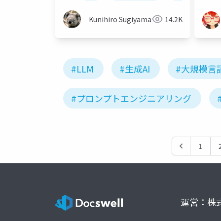
Kunihiro Sugiyama
14.2K
#LLM
#生成AI
#大規模言
#プロンプトエンジニアリング
1
運営：株