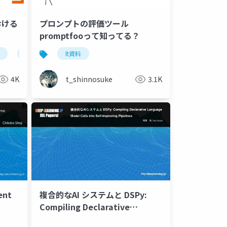
おける
プロンプトの評価ツール
promptfooって知ってる？
大規模言語モデル
lt資料
研究開発
4K
t_shinnosuke
3.1K
ent
複合的なAI システムと DSPy:
Compiling Declarative
Language Model Calls into