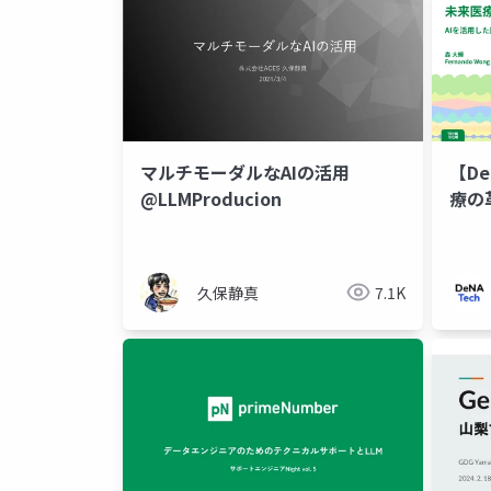
マルチモーダルなAIの活用
【De
@LLMProducion
療の
の効
久保静真
7.1K