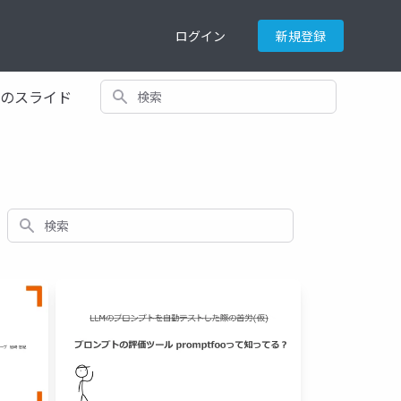
ログイン
新規登録
検索
てのスライド
検索