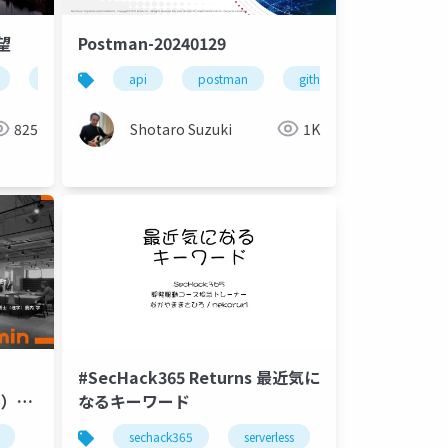
望
Postman-20240129
chatgptとiot
api
今後の展望
postman
信頼できるai
github copilot
git
825
Shotaro Suzuki
1K
#SecHack365 Returns 最近気に
ル）の
なるキーワード
sechack365
serverless