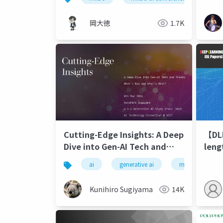
岡大徳
1.7K
Cutting-Edge Insights: A Deep
【DL
Dive into Gen-AI Tech and
leng
Trends. What's New and
surr
ai
generative ai
machine learni
What's Next?
reas
Kunihiro Sugiyama
14K