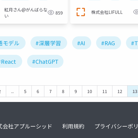
紅月さん@がんばらな
株式会社LIFULL
859
い
語モデル
#深層学習
#AI
#RAG
#T
#React
#ChatGPT
2
...
5
6
7
8
9
10
11
12
13
式会社アプルーシッド
利用規約
プライバシーポ