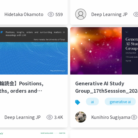
Hidetaka Okamoto
559
Deep Learning JP
輪読会】Positions,
Generative AI Study
ths, orders and
Group_17thSesssion_202
ounding matters in
ng
deep learning
artificial intelligence
ai
generative ai
onings with LLM
Deep Learning JP
3.4K
Kunihiro Sugiyama