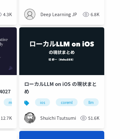
Self-Improving Pipelines
4.3K
Deep Learning JP
6.8K
ローカルLLM on iOS の現状まと
4027
め
machine learning
ios
deep learning
coreml
llm
artificial intelligence
llama.cpp
12.7K
Shuichi Tsutsumi
51.6K