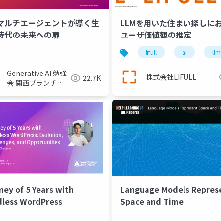
Mマルチエージェントが導く生
LLMを用いた住まい探しに
I時代の未来への扉
ユーザ価値観の推定
lifull
ai
llm
Generative AI 勉強
株式会社LIFULL
22.7K
会 関西ブランチ事
務局
ney of 5 Years with
Language Models Repres
less WordPress
Space and Time
onference