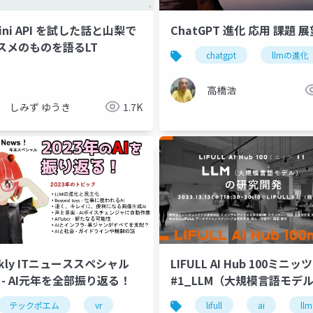
ini API を試した話と山梨で
ChatGPT 進化 応用 課題 展
スメのものを語るLT
chatgpt
llmの進化
高橋浩
しみず ゆうき
1.7K
kly ITニューススペシャル
LIFULL AI Hub 100ミニッツ
3 - AI元年を全部振り返る！
#1_LLM（大規模言語モデ
研究開発
ng
テックポエム
deep learning
vr
artificial intelligence
lifull
ai
llm