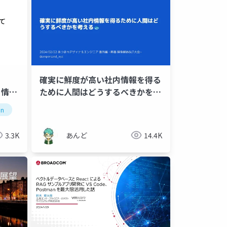
確実に鮮度が高い社内情報を得る
ト情報
ために人間はどうするべきかを考
える
in
rag
llm
3.3K
あんど
14.4K