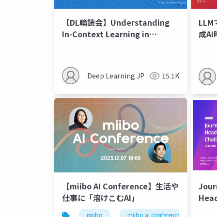
【DL輪読会】Understanding
LL
In-Context Learning in
成A
Transformers and LLMs by
Learning to Learn Discrete
Functions
Deep Learning JP
15.1K
【miibo AI Conference】生活や
Jour
仕事に「溶けこむAI」
Head
miibo
miibo ai conference
ai c