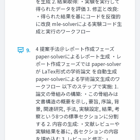
を生成 2. 結果取得: ・実験を実行して
得られたデータを評価 3. 修正と改良:
・得られた結果を基にコードを反復的
に改良 mle-solverによる実験コード生
成と実行のワークフロー
4 提案手法＠レポート作成フェーズ
9.
paper-solverによるレポート生成 ・レ
ポート作成フェーズでは paper-solver
が LaTex形式の学術論文 を自動生成
paper-solverによる学術論文生成のワ
ークフロー 以下のステップで実施: 1.
論文の骨組みの構築: ・この骨組みは
文書構造の概要を示し, 要旨, 序論, 背
景, 関連研究, 手法, 実験設定, 結果, 考
察という8つの標準セクションに分割
する 2. 内容の生成: ・文献レビューや
実験結果を基に, 各セクションの内容
を埋め込む 3. レビューと修正: ・