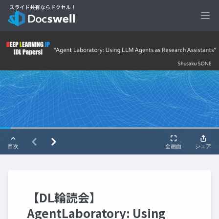
Ope
【DL輪読会】
AgentLaboratory: Using