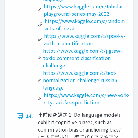
https://www.kaggle.com/c/tabular-
playground-series-may-2022
https://www.kaggle.com/c/random-
acts-of-pizza
https://www.kaggle.com/c/spooky-
author-identification
https://www.kaggle.com/c/jigsaw-
toxic-comment-classification-
challenge
https://www.kaggle.com/c/text-
normalization-challenge-russian-
language
https://www.kaggle.com/c/new-york-
city-taxi-fare-prediction
事前研究課題 1. Do language models
14.
exhibit cognitive biases, such as
confirmation bias or anchoring bias?
(言語モデルは、確証バイアスやアン