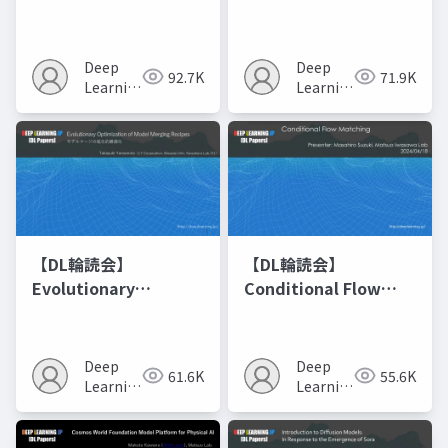
Networks
Deep
Deep
92.7K
71.9K
Learning
Learning
JP
JP
【DL輪読会】
【DL輪読会】
Evolutionary
Conditional Flow
Optimization of
Matching
Model Merging
Recipes モデルマージ
Deep
Deep
61.6K
55.6K
の進化的最適化
Learning
Learning
JP
JP