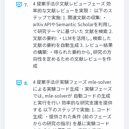
4 提案手法＠文献レビューフェーズ 効
7.
率的な文献レビューを実現： 以下のス
テップで実施: 1. 関連文献の収集: ・
arXiv APIやSemantic Scholarを利用し
て研究テーマに基づいた 文献を検索 2.
文献の要約: ・LLMを活用し, 検索した
文献の要約を自動生成 3. レビュー結果
の構築: ・得られた要約から, 研究の方
向性を定めるための文献レビューを作
成
4 提案手法＠実験フェーズ mle-solver
8.
による実験コード生成 ・実験フェーズ
では, mle-solverが 自動コードの生成
と実行を行い 効率的な研究支援を提供
する 以下のステップで実施: 1. コード
生成: ・提供された条件 (前のフェーズ
からの研究の指示) を基に実験コード