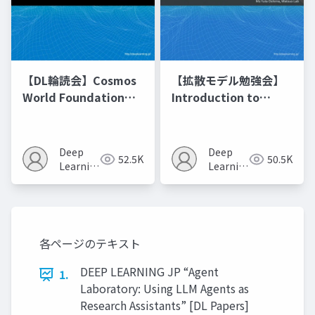
【DL輪読会】Cosmos
【拡散モデル勉強会】
World Foundation
Introduction to
Model Platform for
Diffusion Models
Physical AI
Deep
Deep
52.5K
50.5K
Learning
Learning
JP
JP
各ページのテキスト
DEEP LEARNING JP “Agent
1.
Laboratory: Using LLM Agents as
Research Assistants” [DL Papers]