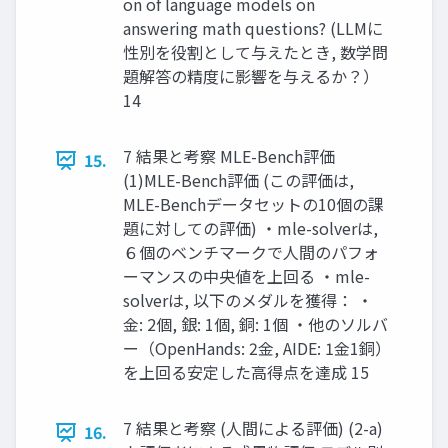
on of language models on
answering math questions? (LLMに
性別を役割として与えたとき, 数学問
題解答の精度に影響を与えるか？）
14
7 結果と考察 MLE-Bench評価
15.
(1)MLE-Bench評価 (この評価は,
MLE-Benchデータセットの10個の課
題に対しての評価) ・mle-solverは,
６個のベンチマークで人間のパフォ
ーマンスの中央値を上回る ・mle-
solverは, 以下のメダルを獲得： ・
金: 2個, 銀: 1個, 銅: 1個 ・他のソルバ
ー（OpenHands: 2金, AIDE: 1金1銅）
を上回る安定した高得点を達成 15
7 結果と考察 (人間による評価) (2-a)
16.