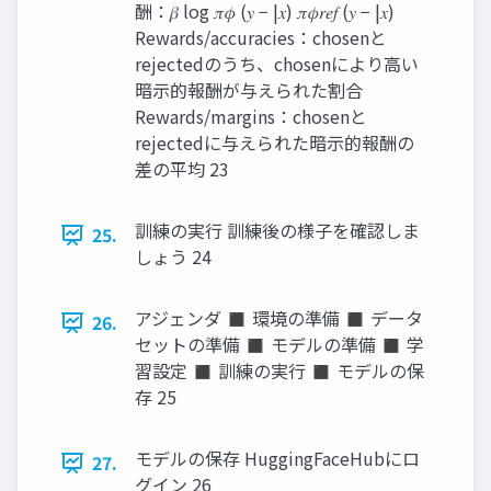
酬：𝛽 log 𝜋𝜙 (𝑦 − |𝑥) 𝜋𝜙𝑟𝑒𝑓 (𝑦 − |𝑥)
Rewards/accuracies：chosenと
rejectedのうち、chosenにより高い
暗示的報酬が与えられた割合
Rewards/margins：chosenと
rejectedに与えられた暗示的報酬の
差の平均 23
訓練の実行 訓練後の様子を確認しま
25.
しょう 24
アジェンダ ◼ 環境の準備 ◼ データ
26.
セットの準備 ◼ モデルの準備 ◼ 学
習設定 ◼ 訓練の実行 ◼ モデルの保
存 25
モデルの保存 HuggingFaceHubにロ
27.
グイン 26