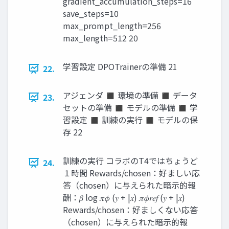
gradient_accumulation_steps=16
save_steps=10
max_prompt_length=256
max_length=512 20
学習設定 DPOTrainerの準備 21
22.
アジェンダ ◼ 環境の準備 ◼ データ
23.
セットの準備 ◼ モデルの準備 ◼ 学
習設定 ◼ 訓練の実行 ◼ モデルの保
存 22
訓練の実行 コラボのT4ではちょうど
24.
１時間 Rewards/chosen：好ましい応
答（chosen）に与えられた暗示的報
酬：𝛽 log 𝜋𝜙 (𝑦 + |𝑥) 𝜋𝜙𝑟𝑒𝑓 (𝑦 + |𝑥)
Rewards/chosen：好ましくない応答
（chosen）に与えられた暗示的報