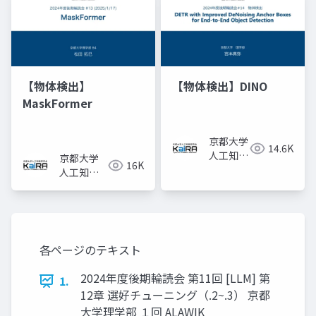
【物体検出】
【物体検出】DINO
MaskFormer
京都大学
14.6K
人工知能
京都大学
16K
研究会
人工知能
KaiRA
研究会
KaiRA
各ページのテキスト
2024年度後期輪読会 第11回 [LLM] 第
1.
12章 選好チューニング（.2~.3） 京都
大学理学部 １回 ALAWIK