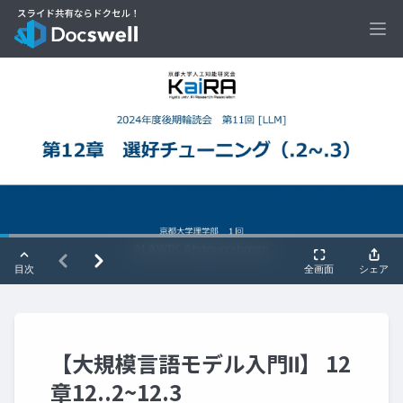
Ope
【大規模言語モデル入門Ⅱ】 12
章12..2~12.3