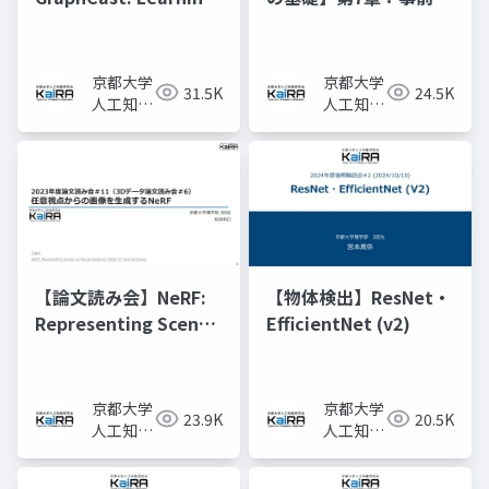
skillful medium-
習済みモデルと転移学
range global
習
weather forecasting
京都大学
京都大学
31.5K
24.5K
人工知能
人工知能
研究会
研究会
KaiRA
KaiRA
【論文読み会】NeRF:
【物体検出】ResNet・
Representing Scenes
EfficientNet (v2)
as Neural Radiance
Fields for View
Synthesis
京都大学
京都大学
23.9K
20.5K
人工知能
人工知能
研究会
研究会
KaiRA
KaiRA