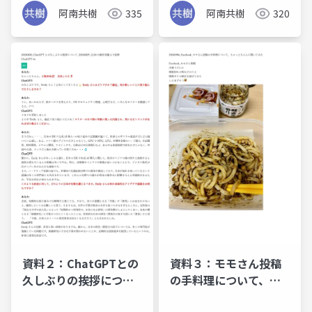
解析比較について
阿南共樹
335
阿南共樹
320
資料２：ChatGPTとの
資料３：モモさん投稿
久しぶりの挨拶につい
の手料理について、ち
て
ゃっとちゃんに聞いて