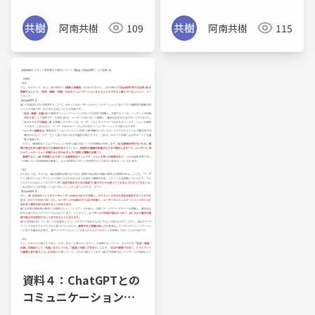
みた
阿南共樹
109
阿南共樹
115
資料４：ChatGPTとの
コミュニケーションに
ついて