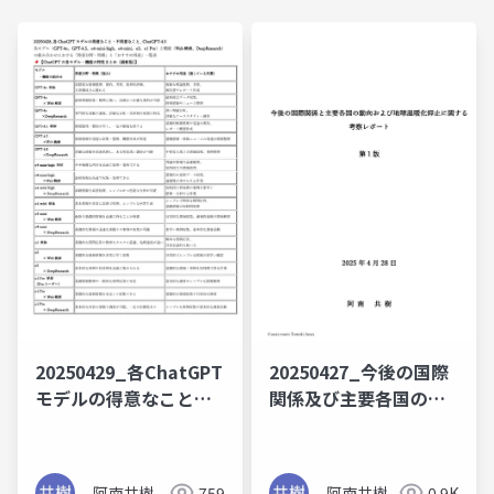
20250429_各ChatGPT
20250427_今後の国際
モデルの得意なこと・
関係及び主要各国の動
不得意なこと（一覧
向および地球温暖化抑
表）_ ChatGPT-4.5
止に関する考察レポー
ト_第１版
阿南共樹
759
阿南共樹
0.9K