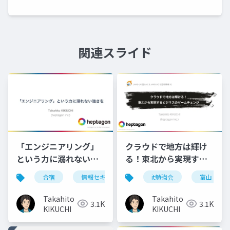
関連スライド
「エンジニアリング」
クラウドで地方は輝け
という力に溺れない強
る！東北から実現する
さを＠社内合宿
ビジネスのゲームチェ
合宿
情報セキュリティ
it勉強会
マネジメント
富山
人
(2023.11.09)
ンジ@JAWS-UG富山
#1 + JAWS-UG北陸新
Takahito
Takahito
3.1K
3.1K
幹線 #2 (2024.09.28)
KIKUCHI
KIKUCHI