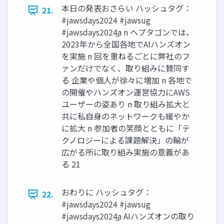
本日の発表おさらい ハッシュタグ：
21.
#jawsdays2024 #jawsug
#jawsdays2024̲a n ヘプタゴンでは、
2023年から全国各地でAIハンズオン
を実施 n 回を重ねるごとに弊社のフ
ァンだけでなく、取り組みに賛同す
る 企業や個人が徐々に増加 n 各地で
の開催やハンズオン運営協力にAWS
ユーザーの姿あり n 取り組み拡大と
共に私自身のネットワークも緩やか
に拡大 n 参加者の笑顔とともに「テ
クノロジーによる課題解決」の輪が
広がる所に取り組み実施の意義があ
る 21
おわりに ハッシュタグ：
22.
#jawsdays2024 #jawsug
#jawsdays2024̲a AIハンズオンの取り