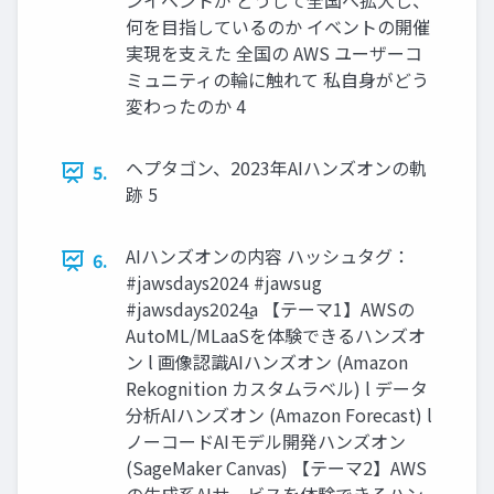
ンイベントが どうして全国へ拡大し、
何を目指しているのか イベントの開催
実現を支えた 全国の AWS ユーザーコ
ミュニティの輪に触れて 私自身がどう
変わったのか 4
ヘプタゴン、2023年AIハンズオンの軌
5.
跡 5
AIハンズオンの内容 ハッシュタグ：
6.
#jawsdays2024 #jawsug
#jawsdays2024̲a 【テーマ1】AWSの
AutoML/MLaaSを体験できるハンズオ
ン l 画像認識AIハンズオン (Amazon
Rekognition カスタムラベル) l データ
分析AIハンズオン (Amazon Forecast) l
ノーコードAIモデル開発ハンズオン
(SageMaker Canvas) 【テーマ2】AWS