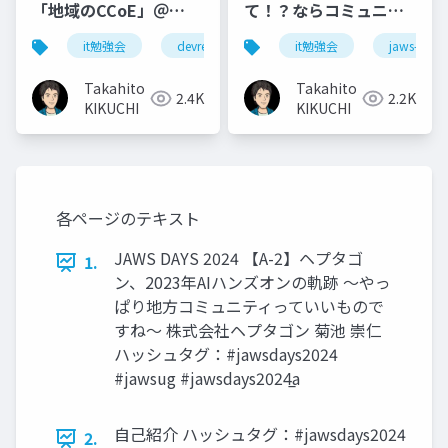
「地域のCCoE」＠
て！？ならコミュニテ
DevRel/Tokyo
ィを作ればいいじゃな
it勉強会
devrel
devreljp
it勉強会
jaws-ug
#95(2024.08.07)
い！ 地方版
CCoE「re:light
Takahito
Takahito
2.4K
2.2K
local」の取り組みとそ
KIKUCHI
KIKUCHI
の未来@JAWS DAYS
2025(2025.3.1)
各ページのテキスト
JAWS DAYS 2024 【A-2】ヘプタゴ
1.
ン、2023年AIハンズオンの軌跡 〜やっ
ぱり地方コミュニティっていいもので
すね〜 株式会社ヘプタゴン 菊池 崇仁
ハッシュタグ：#jawsdays2024
#jawsug #jawsdays2024̲a
自己紹介 ハッシュタグ：#jawsdays2024
2.