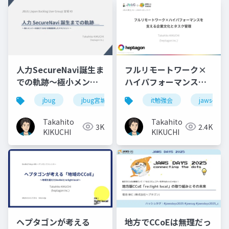
人力SecureNavi誕生ま
フルリモートワーク×
での軌跡〜極小メンバ
ハイパフォーマンスを
ーの会社でISMSを爆速
支える企業文化とタス
jbug
jbug宮城
isms
it勉強会
セキュリティ
jaws-ug
取得したマネジメン
ク管理@JBUG東北#1 +
ト〜 (JBUG宮城
JAWS-UGいわて
Takahito
Takahito
3K
2.4K
#
0@2023.03.14
)
(2024.10.19)
KIKUCHI
KIKUCHI
ヘプタゴンが考える
地方でCCoEは無理だっ