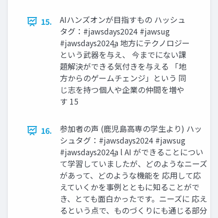
AIハンズオンが目指すもの ハッシュ
15.
タグ：#jawsdays2024 #jawsug
#jawsdays2024̲a 地方にテクノロジー
という武器を与え、 今までにない課
題解決ができる気付きを与える 「地
方からのゲームチェンジ」という 同
じ志を持つ個人や企業の仲間を増や
す 15
参加者の声 (鹿児島高専の学生より) ハッ
16.
シュタグ：#jawsdays2024 #jawsug
#jawsdays2024̲a l AI ができることについ
て学習していましたが、どのようなニーズ
があって、どのような機能を 応用して応
えていくかを事例とともに知ることがで
き、とても面白かったです。ニーズに 応え
るという点で、ものづくりにも通じる部分