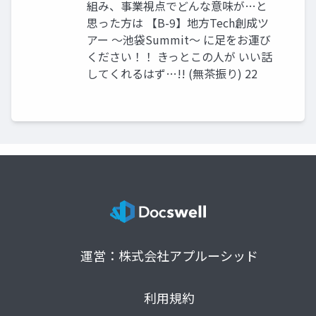
組み、事業視点でどんな意味が…と
思った方は 【B-9】地方Tech創成ツ
アー 〜池袋Summit〜 に足をお運び
ください！！ きっとこの人が いい話
してくれるはず…!! (無茶振り) 22
運営：株式会社アプルーシッド
利用規約