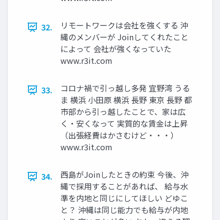
リモートワークは会社を強くする 沖
32.
縄のメンバーが Joinしてくれたこと
によって 会社が強くなっていた
www.r3it.com
コロナ禍で引っ越し多発 宜野湾 うる
33.
ま 横浜 小田原 横浜 長野 東京 長野 都
市部から引っ越したことで、家は広
く・安くなって 実質的な賃金は上昇
（出張経費はかさむけど・・・）
www.r3it.com
西島がJoinしたときの約束 今後、沖
34.
縄で採用することがあれば、 給与水
準を内地と同じにしてほしい どゆこ
と？ 沖縄は同じ能力でも給与が内地