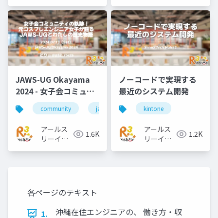
ィテュート
スティテ
ュート
JAWS-UG Okayama
ノーコードで実現する
2024 - 女子会コミュニ
最近のシステム開発
ティの軌跡！元コスプ
community
jawsug
kintone
レエンジニア女子が語
るJAWS-UGとわたしの
アールス
アールス
1.6K
1.2K
歴史物語
リーイン
リーイン
スティテ
スティテ
ュート
ュート
各ページのテキスト
沖縄在住エンジニアの、 働き方・収
1.