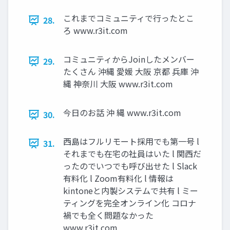
これまでコミュニティで行ったとこ
28.
ろ www.r3it.com
コミュニティからJoinしたメンバー
29.
たくさん 沖縄 愛媛 大阪 京都 兵庫 沖
縄 神奈川 大阪 www.r3it.com
今日のお話 沖 縄 www.r3it.com
30.
西島はフルリモート採用でも第一号 l
31.
それまでも在宅の社員はいた l 関西だ
ったのでいつでも呼び出せた l Slack
有料化 l Zoom有料化 l 情報は
kintoneと内製システムで共有 l ミー
ティングを完全オンライン化 コロナ
禍でも全く問題なかった
www.r3it.com