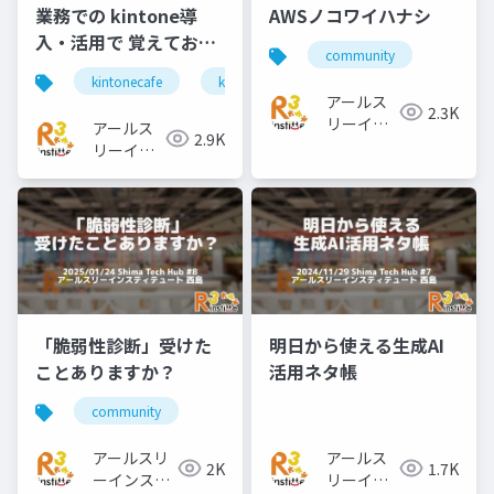
業務での kintone導
AWSノコワイハナシ
入・活用で 覚えておき
community
たい ○○○○
kintonecafe
kintone
kintonesignpost
アールス
2.3K
リーイン
アールス
2.9K
スティテ
リーイン
ュート
スティテ
ュート
「脆弱性診断」受けた
明日から使える生成AI
ことありますか？
活用ネタ帳
community
アールスリ
アールス
2K
1.7K
ーインステ
リーイン