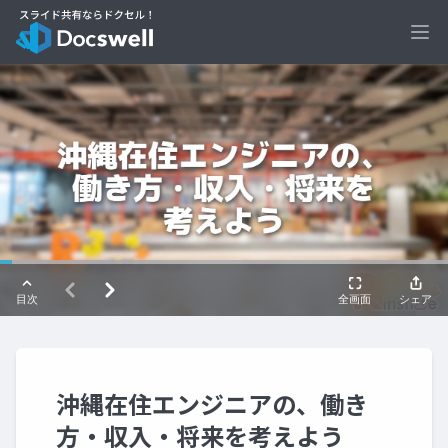
Ope
沖縄在住エンジニアの、働き
方・収入・将来を考えよう