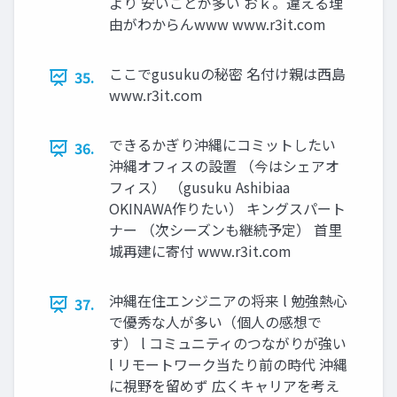
より 安いことが多い おｋ。違える理
由がわからんwww www.r3it.com
ここでgusukuの秘密 名付け親は西島
35.
www.r3it.com
できるかぎり沖縄にコミットしたい
36.
沖縄オフィスの設置 （今はシェアオ
フィス） （gusuku Ashibiaa
OKINAWA作りたい） キングスパート
ナー （次シーズンも継続予定） 首里
城再建に寄付 www.r3it.com
沖縄在住エンジニアの将来 l 勉強熱心
37.
で優秀な人が多い（個人の感想で
す） l コミュニティのつながりが強い
l リモートワーク当たり前の時代 沖縄
に視野を留めず 広くキャリアを考え