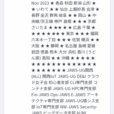
Nov 2023 ★ ⻘森 秋⽥ 新潟 ⼭形 ★
★ いわて ★ ★ 仙台 上越妙⾼ 会津 ★
⻑野 ⾦沢 群⾺ 岐⾩ ★ ★ 岡⼭ ★ 中
央線/京王線 神⼾ 島根 ★ ★ ★ 京都
さいたま ★ ★★ ★ ★ 広島 千葉 ★
★ ★ ★ ★ ★★ ★ 東京 ★ ★ ★ 福岡
六本⽊⼀丁⽬ ★ ★ ★ 佐賀 横浜 ★ ★
⼤阪 ★ ★ 静岡 ★ 名古屋 ⻑崎 愛媛
岩⽥ 徳島 熊本 ⼤分 浜松 ⾹川 (うど
ん県) ⾼知 ★ ★ 沖縄 ★ ★ ★ ★ ★
★ ★ ★ ★ ★ ★ ★ ★ ★ ★ ★ ★ ★
★ ★ ★ ★ ★ ★ ★ JAWS-UG関⻄
(ALL) 関⻄IoT JAWS-UG DE&I クラウ
ド⼥⼦会 初⼼者⽀部 CLI専⾨⽀部 コ
ンテナ⽀部 JAWS-UG HPC専⾨⽀部
Fin-JAWS Ops-JAWS E-JAWS アーキ
テクチャ専⾨⽀部 JAWS-UG情シス⽀
部 IoT専⾨⽀部 NW-JAWS Security-
JAWS ビッグデータ⽀部 AI/ML