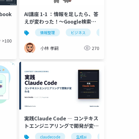
book
AI講座 1-1 ：情報を足したら、答
えが変わった！〜Google検索と
AIの違い〜
情報整理
ビジネス
gpt
効率化
>100
小林 孝嗣
270
実践Claude Code ― コンテキス
トエンジニアリングで開発が変わ
る（入門）
claudecode
生成ai
コンテキストエンジ