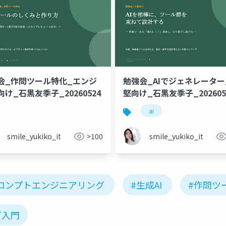
会_作問ツール特化_エンジ
勉強会_AIでジェネレーター
け_石黒友季子_20260524
堅向け_石黒友季子_202605
ai
smile_yukiko_it
>100
smile_yukiko_it
ロンプトエンジニアリング
#生成AI
#作問ツ
グ入門