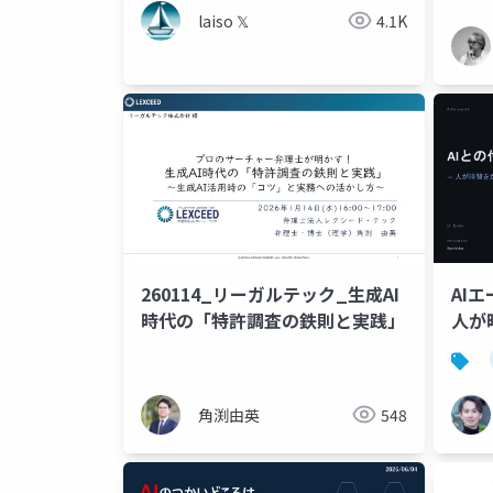
laiso 𝕏
4.1K
260114_リーガルテック_生成AI
AI
時代の「特許調査の鉄則と実践」
人が
角渕由英
548