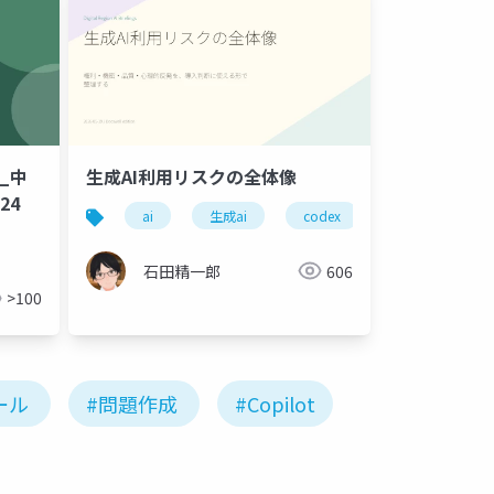
生成AI利用リスクの全体像
_中
24
ai
生成ai
codex
claude code
石田精一郎
606
>100
ール
#問題作成
#Copilot