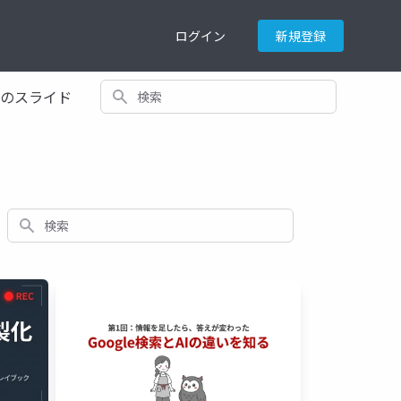
ログイン
新規登録
検索
てのスライド
検索