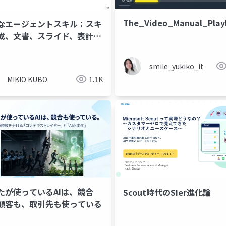
The_Video_Manual_Play
なエージェントスキル：スキ
成、文書、スライド、表計算
務活用
smile_yukiko_it
MIKIO KUBO
1.1K
たが使っているAIは、競合
Scout時代のSIer進化論
顧客も、取引先も使っている