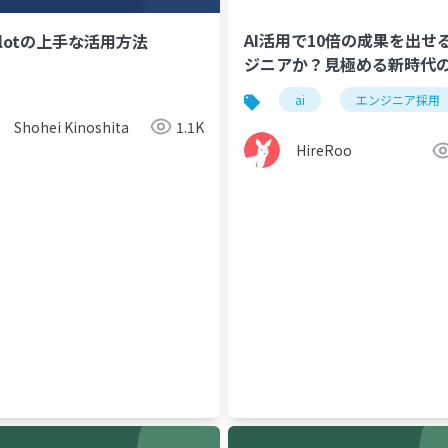
AI活用で10倍の成果を出せ
ilotの上手な活用方法
ジニアか？見極める新時代
と手法
ai
エンジニア採用
Shohei Kinoshita
1.1K
HireRoo