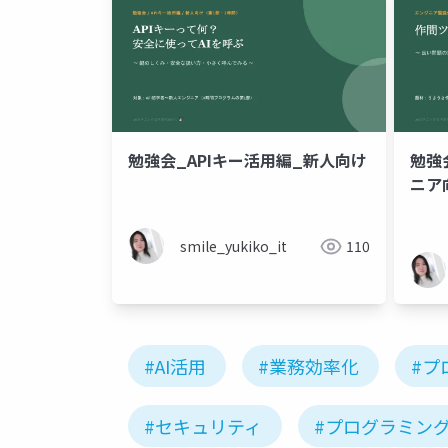
勉強会_APIキー活用編_新人向け
勉強
ニア向
smile_yukiko_it
110
#AI活用
#業務効率化
#プ
#セキュリティ
#プログラミン