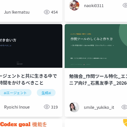
naoki0311
Jun Ikematsu
454
エージェントと共に生きる中で
勉強会_作問ツール特化_エ
時間をかけるべきこと
ニア向け_石黒友季子_20260
aiエージェント
生成ai
Ryoichi Inoue
319
smile_yukiko_it