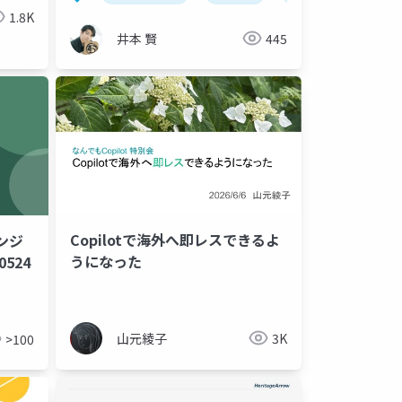
1.8K
井本 賢
445
Copilotで海外へ即レスできるよ
ンジ
うになった
524
山元綾子
3K
>100