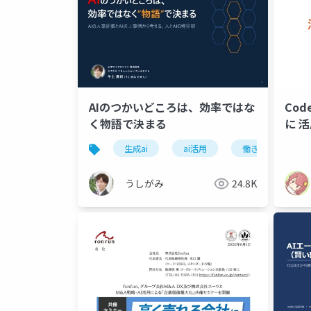
Cod
AIのつかいどころは、効率ではな
に 
く物語で決まる
生成ai
ai活用
働き方
プ
うしがみ
24.8K