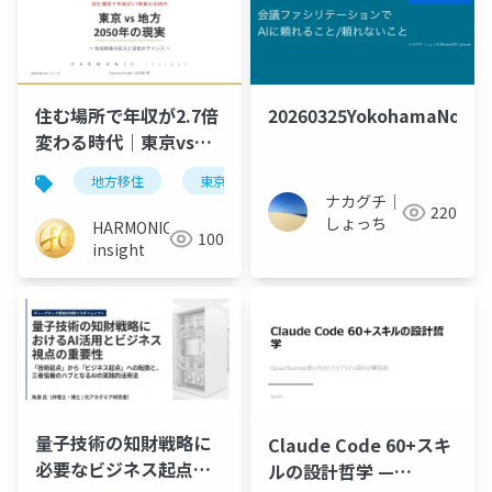
住む場所で年収が2.7倍
20260325YokohamaNorth
変わる時代｜東京vs地
方 2050年の現実
地方移住
東京
キャリア
年収
20
ナカグチ｜
220
しょっち
HARMONIC
100
insight
量子技術の知財戦略に
Claude Code 60+スキ
必要なビジネス起点と
ルの設計哲学 —