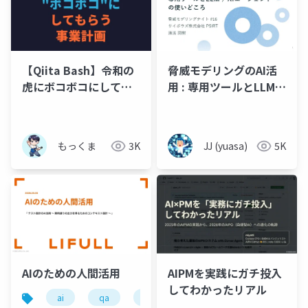
【Qiita Bash】令和の
脅威モデリングのAI活
虎にボコボコにしても
用 : 専用ツールとLLM /
らう事業計画
AIエージェントの使い
どころ
もっくま
3K
JJ (yuasa)
5K
AIのための人間活用
AIPMを実践にガチ投入
してわかったリアル
ai
qa
ソフトウェアテスト
lifull