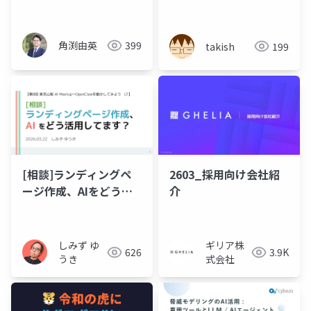
AI活用の実践
Opus/Sonnet使い分け
とパイプライン設計の
実践知
角渕由英
399
takish
199
[相談]ランディングペ
2603_採用向け会社紹
ージ作成、AIをどう活
介
用してます？
しみず ゆ
ギリア株
626
3.9K
うき
式会社