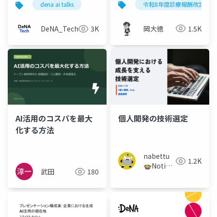
令和8年度診療報酬改定
dena ai talks
目｜看護配置の柔軟化
から事務簡素化まで
岡大徳
1.5K
DeNA_Tech
3K
AI活用のコスパを最大
個人開発の技術選定
化する方法
nabettu
1.2K
🍲Notion
武田
180
でWebサ
イトが作
れるサー
ビス開発
中