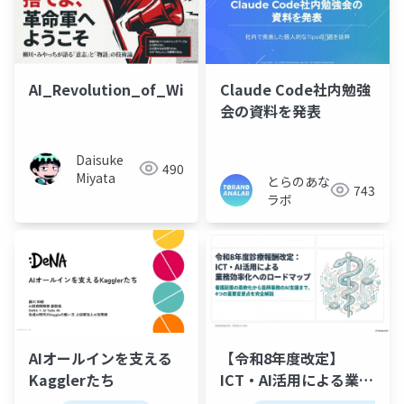
AI_Revolution_of_Will
Claude Code社内勉強
会の資料を発表
Daisuke
490
Miyata
とらのあな
743
ラボ
【令和8年度改定】
AIオールインを支える
ICT・AI活用による業務
Kagglerたち
効率化への4つの改定項