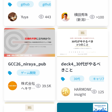
16選(2026年3月)
Copilotの話~
github
github copilot
qiita
qiita cli
横田秀珠
Yuya
443
>100
（新潟IT
コンサル
タント）
deck4_30代がやるべ
GCC26_niraya_pub
きこと
ゲーム開発
30代
キャリア
株式会社
39.5K
ヘキサド
HARMONIC
125
ライブ
insight