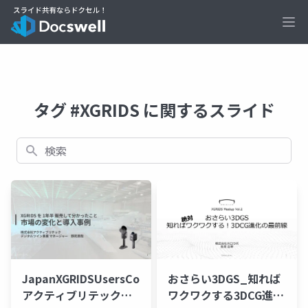
Ope
タグ #XGRIDS に関するスライド
検索
JapanXGRIDSUsersCommunity2026_0515_
おさらい3DGS_知れば
アクティブリテック野
ワクワクする3DCG進化