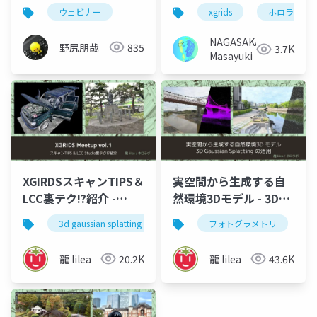
尻
の最前線
ウェビナー
xgrids
ホロラボ
NAGASAKA
野尻朋哉
835
3.7K
Masayuki
XGIRDSスキャンTIPS＆
実空間から生成する自
LCC裏テク!?紹介 -
然環境3Dモデル - 3D
XGRIDS meetup vol.1
Gaussian Splatting の
3d gaussian splatting
3dgs
フォトグラメトリ
xgrids
porta
活用 - 川デジウェビナ
ー2025
龍 lilea
20.2K
龍 lilea
43.6K