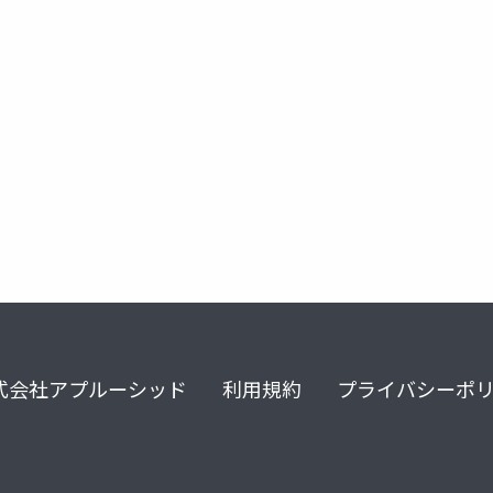
3dscan
lt
デジタルツイン
3dgs
3dスキャン
式会社アプルーシッド
利用規約
プライバシーポ