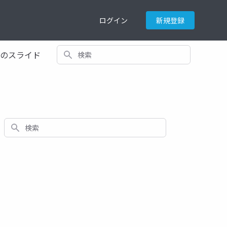
ログイン
新規登録
検索
てのスライド
検索