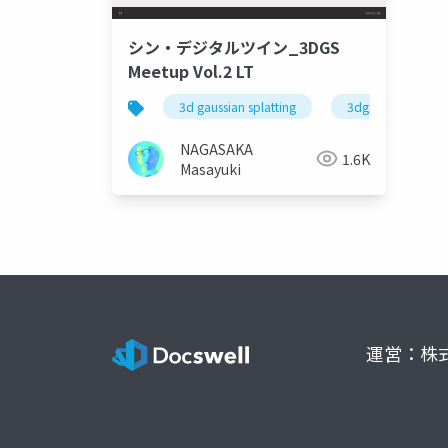
シン・デジタルツイン_3DGS
Meetup Vol.2 LT
3d gaussian splatting
3dgsmeetup
NAGASAKA
1.6K
Masayuki
運営：株