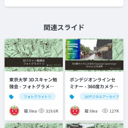
関連スライド
東京大学 3Dスキャン勉
ボンデジオンラインセ
強会 - フォトグラメト
ミナー - 360度カメラに
リ」
よる3D Gaussian
フォトグラメトリ
vr
3dデジタルアーカイブ
3dデジタルアーカイブ
SplattingとUnityによ
る活用
龍 lilea
319.6K
龍 lilea
127K