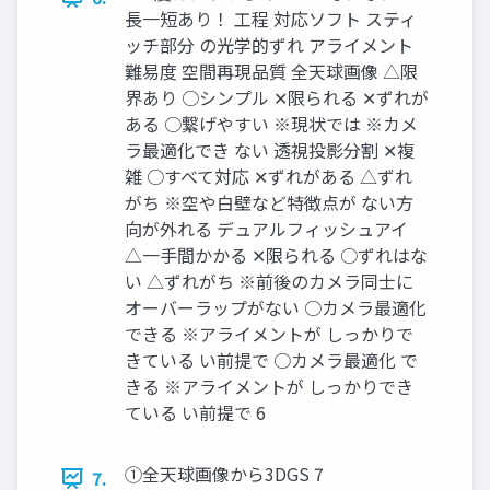
長一短あり！ 工程 対応ソフト スティ
ッチ部分 の光学的ずれ アライメント
難易度 空間再現品質 全天球画像 △限
界あり ○シンプル ✕限られる ✕ずれが
ある ○繋げやすい ※現状では ※カメ
ラ最適化でき ない 透視投影分割 ✕複
雑 ○すべて対応 ✕ずれがある △ずれ
がち ※空や白壁など特徴点が ない方
向が外れる デュアルフィッシュアイ
△一手間かかる ✕限られる ○ずれはな
い △ずれがち ※前後のカメラ同士に
オーバーラップがない ○カメラ最適化
できる ※アライメントが しっかりで
きている い前提で ○カメラ最適化 で
きる ※アライメントが しっかりでき
ている い前提で 6
①全天球画像から3DGS 7
7.