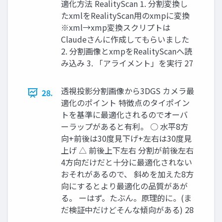
適化方法 RealityScan 1. 分割変換し
たxmlをRealityScan用のxmpに変換
※xml→xmp変換スクリプトは
Claudeさんに作成してもらいました
2. 分割画像とxmpをRealityScanへ読
み込み 3. 「アライメント」を実行 27
透視投影分割画像から3DGS カメラ最
28.
適化のポイント 特徴点のタイポイン
トを基準に最適化されるのでオーバ
ーラップがあると有利。 ○ 水平8方
向+前後は30度見下げ+左右は30度見
上げ △ 前後上下左右 分割が前後左右
4方向だけだと十分に最適化されない
おそれがあるので、 斜めを加えた8方
向にするとより最適化の品質があが
る。 ーはず。たぶん。原理的に。(ま
だ検証中だけどそんな傾向がある) 28