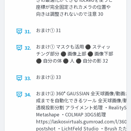
座標が完全固定されカメラの位置や
向きは調整されないので注意 30
おまけ① 31
31.
おまけ① マスクも活用 ⚫ スティッ
32.
チング部分 ⚫ 画像上部 ⚫ 画像下部
⚫ 自分の体 ⚫ 人 ⚫ 自分の影 32
おまけ② 33
33.
おまけ② 360° GAUSSIAN 全天球画像/動画か
34.
成までを自動化できるツール 全天球画像/動画
透視投影分割 アライメント処理 ・RealitySca
Metashape ・COLMAP 3DGS処理
https://laskosvirtuals.gumroad.com/l/360g
postshot ・LichtFeld Studio ・Brush