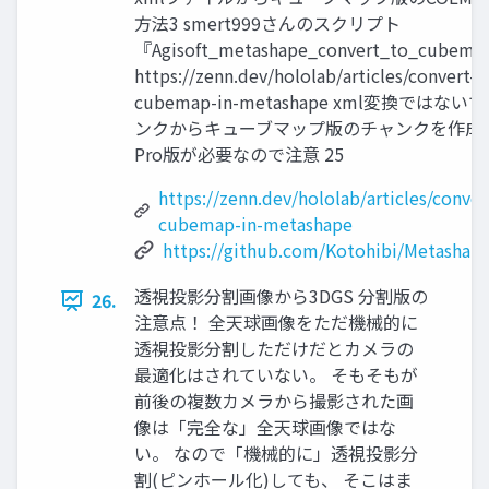
方法3 smert999さんのスクリプト
『Agisoft_metashape_convert_to_cub
https://zenn.dev/hololab/articles/convert-e
cubemap-in-metashape xml変換で
ンクからキューブマップ版のチャンクを作成できま
Pro版が必要なので注意 25
https://zenn.dev/hololab/articles/conver
cubemap-in-metashape
https://github.com/Kotohibi/Metasha
透視投影分割画像から3DGS 分割版の
26.
注意点！ 全天球画像をただ機械的に
透視投影分割しただけだとカメラの
最適化はされていない。 そもそもが
前後の複数カメラから撮影された画
像は「完全な」全天球画像ではな
い。 なので「機械的に」透視投影分
割(ピンホール化)しても、 そこはま