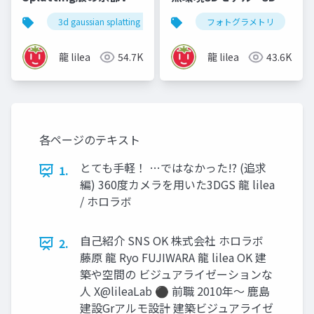
をつくってみた - 建築
Gaussian Splatting の
3d gaussian splatting
ガウシアンスプラッティング
フォトグラメトリ
情報学会 meetup
活用 - 川デジウェビナ
vol.009
ー2025
龍 lilea
54.7K
龍 lilea
43.6K
各ページのテキスト
とても手軽！ …ではなかった!? (追求
1.
編) 360度カメラを用いた3DGS 龍 lilea
/ ホロラボ
自己紹介 SNS OK 株式会社 ホロラボ
2.
藤原 龍 Ryo FUJIWARA 龍 lilea OK 建
築や空間の ビジュアライゼーションな
人 X@lileaLab ⚫ 前職 2010年～ 鹿島
建設Grアルモ設計 建築ビジュアライゼ