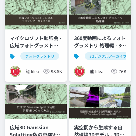
マイクロソフト勉強会 -
360度動画によるフォト
広域フォトグラメトリ
グラメトリ 処理編 - 3D
によるデジタルアーカ
スキャン何でもLT会
フォトグラメトリ
vr
ar
3dデジタルアーカイブ
3dデジタルアー
イブ
龍 lilea
98.6K
龍 lilea
76K
広域3D Gaussian
実空間から生成する自
Splatting版の京都VR
然環境3Dモデル - 3D