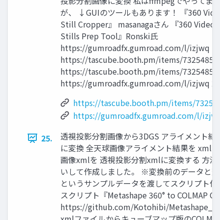
投影分割画像に変換 私はffmpegでやってま
が、 ↓GUIのツールもあります！ 『360 Vide
Still Cropper』 masanagaさん 『360 Video
Stills Prep Tool』Ronski氏
https://gumroadfx.gumroad.com/l/izjwq
https://tascube.booth.pm/items/7325485
https://tascube.booth.pm/items/7325485
https://gumroadfx.gumroad.com/l/izjwq 2
https://tascube.booth.pm/items/73254
https://gumroadfx.gumroad.com/l/izjw
透視投影分割画像から3DGS アライメント結
25.
に変換 全天球画像アライメント結果を xml
画像xmlを 透視投影分割xmlに変換する 方法1
いして作成しました。 ※変換前のデータと
というサンプルデータを渡してスクリプト作成 方法
スクリプト『Metashape 360° to COLMAP C
https://github.com/Kotohibi/Metashape_
xmlファイルからキューブマップ版のCOLM