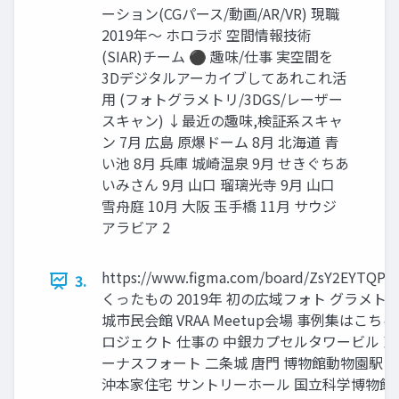
ーション(CGパース/動画/AR/VR) 現職
2019年～ ホロラボ 空間情報技術
(SIAR)チーム ⚫ 趣味/仕事 実空間を
3Dデジタルアーカイブしてあれこれ活
用 (フォトグラメトリ/3DGS/レーザー
スキャン) ↓最近の趣味,検証系スキャ
ン 7月 広島 原爆ドーム 8月 北海道 青
い池 8月 兵庫 城崎温泉 9月 せきぐちあ
いみさん 9月 山口 瑠璃光寺 9月 山口
雪舟庭 10月 大阪 玉手橋 11月 サウジ
アラビア 2
https://www.figma.com/board/ZsY2EYTQPI
3.
くったもの 2019年 初の広域フォト グラメト
城市民会館 VRAA Meetup会場 事例集はこち
ロジェクト 仕事の 中銀カプセルタワービル 東
ーナスフォート 二条城 唐門 博物館動物園駅 
沖本家住宅 サントリーホール 国立科学博物館 