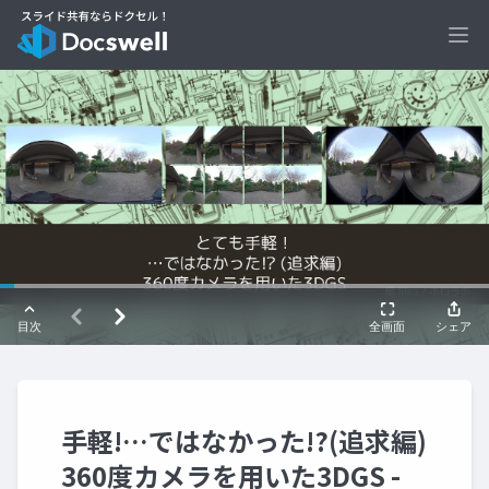
Ope
手軽!…ではなかった!?(追求編)
360度カメラを用いた3DGS -