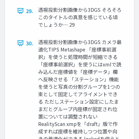
透視投影分割画像から3DGS そろそろ
29.
このタイトルの真意を感じている頃
でしょうか… 29
透視投影分割画像から3DGS カメラ最
30.
適化TIPS Metashape 「座標事前選
択」を使うと処理時間が短縮できる
「座標事前選択」を使うにはxmlで読
み込んだ座標値を「座標データ」欄
へ反映させる 「ステーション」機能
を使うと写真の分割グループを1つの
束として固定してアライメントでき
る ただしステーション設定にしたま
まだとグループ内座標が固定され位
置については調整されない
RealityScan xmpを「draft」版で作
成すれば座標を維持しつつ位置や向
きの最適化ができる lockedを使うと