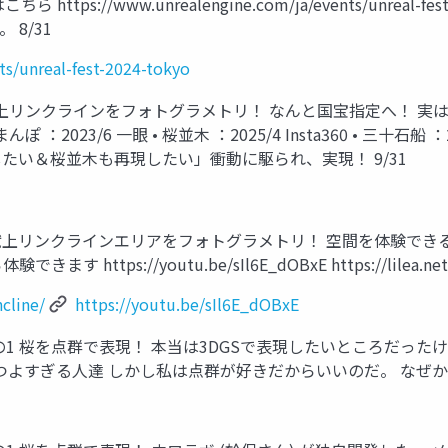
www.unrealengine.com/ja/events/unreal-fest-2024
8/31
ts/unreal-fest-2024-tokyo
蹴上リンクラインをフォトグラメトリ！ なんと国宝指定へ！ 実
：2023/6 一眼 • 桜並木 ：2025/4 Insta360 • 三十石船 ：2025
い＆桜並木も再現したい」衝動に駆られ、実現！ 9/31
蹴上リンクラインエリアをフォトグラメトリ！ 空間を体験でき
s://youtu.be/sIl6E_dOBxE https://lilea.net/lab/k
ncline/
https://youtu.be/sIl6E_dOBxE
1 桜を点群で表現！ 本当は3DGSで表現したいところだったけれ
すぎる人達 しかし私は点群が好きだからいいのだ。 なぜか弊社Slac