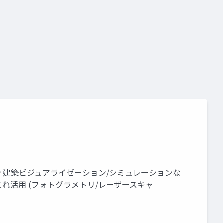
ーカイブ
3d gaussian splatting
3dgs
xgrids
Grアルモ設計 建築ビジュアライゼーション/シミュレーションな
れこれ活用 (フォトグラメトリ/レーザースキャ