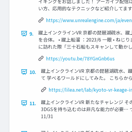
イキングをお話しました！ アーカイブ配信はこちら https://
い方、応用的なテクニックなど紹介してます。 
https://www.unrealengine.com/ja/even
蹴上インクラインVR 京都の琵琶湖疏水、
9.
を合体。 • 蹴上船溜 ：2023/6 一眼 • ねじりまんぽ 
に訪れた際「三十石船もスキャンして動かした
https://youtu.be/78YGnGnb6us
蹴上インクラインVR 京都の琵琶湖疏水、
10.
て 学べるワールドにしてみた。 こちらから体験できます http
https://lilea.net/lab/kyoto-vr-keage-i
蹴上インクラインVR 新たなチャレンジ その
11.
3DGSを持ち込むのは非凡な能力が必要… つよ
11/31