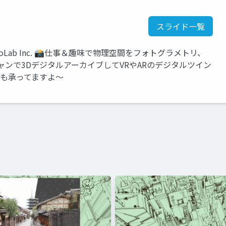
スライド一覧
ボ HoloLab Inc. 📸仕事＆趣味で物理空間をフォトグラメトリ、
レーザースキャンで3DデジタルアーカイブしてVRやARのデジタルツイン
作も承ってますよ～