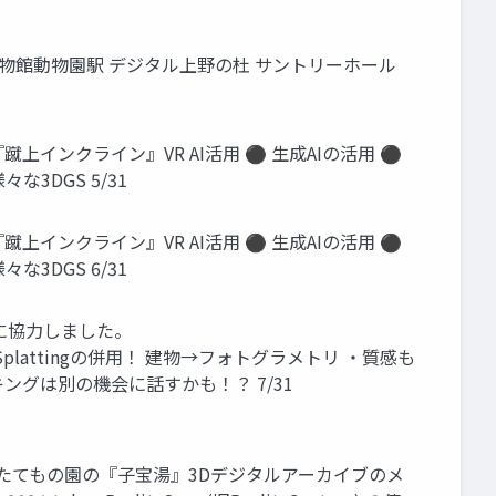
博物館動物園駅 デジタル上野の杜 サントリーホール
上インクライン』VR AI活用 ⚫ 生成AIの活用 ⚫
な3DGS 5/31
上インクライン』VR AI活用 ⚫ 生成AIの活用 ⚫
な3DGS 6/31
に協力しました。
ussian Splattingの併用！ 建物→フォトグラメトリ ・質感も
イキングは別の機会に話すかも！？ 7/31
江戸東京たてもの園の『子宝湯』3Dデジタルアーカイブのメ