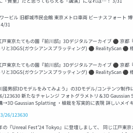
まに「貴重」だと思ってもらえる「講演」になれば⋯！ 3/31
タワービル 旧都城市民会館 東京メトロ車両 ビーナスフォート 
4/31
江戸東京たてもの園『前川邸』3Dデジタルアーカイブ ⚫ 京都『蹴
DGS(ガウシアンスプラッティング) ⚫ RealityScan ⚫ 様々
江戸東京たてもの園『前川邸』3Dデジタルアーカイブ ⚫ 京都『蹴
DGS(ガウシアンスプラッティング) ⚫ RealityScan ⚫ 様々
川國男邸3Dモデルをみてみよう」の3Dモデル/コンテンツ制作
ry/2025/03/26/123630 新たなチャレンジ フォトグラメトリ＆3D Ga
D Gaussian Splatting ・植栽を写実的に表現 詳しいメ
/03/26/123630
『Unreal Fest’24 Tokyo』に登壇しまして、 同じ