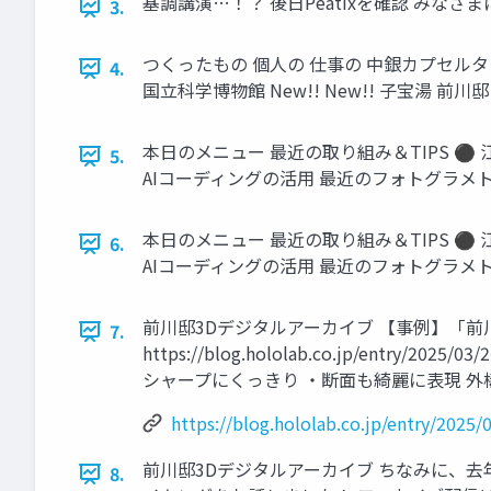
基調講演…！？ 後日Peatixを確認 みなさ
3.
つくったもの 個人の 仕事の 中銀カプセル
4.
国立科学博物館 New!! New!! 子宝湯 前川邸 
本日のメニュー 最近の取り組み＆TIPS ⚫ 
5.
AIコーディングの活用 最近のフォトグラメトリと3
本日のメニュー 最近の取り組み＆TIPS ⚫ 
6.
AIコーディングの活用 最近のフォトグラメトリと3
前川邸3Dデジタルアーカイブ 【事例】「前
7.
https://blog.hololab.co.jp/ent
シャープにくっきり ・断面も綺麗に表現 外構→3
https://blog.hololab.co.jp/entry/2025
前川邸3Dデジタルアーカイブ ちなみに、去年の
8.