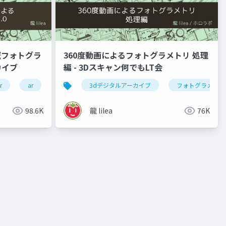
域フォトグラ
360度動画によるフォトグラメトリ 処理
カイブ
編 - 3Dスキャン何でもLT会
r
ar
3dデジタルアーカイブ
3dデジタルアーカイブ
フォトグラメトリ
98.6K
龍 lilea
76K