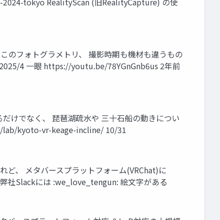
-tokyo RealityScan (旧RealityCapture) の使
はこのフォトグラメトリ、 撮影時期も機材も違うもの
/4 一眼 https://youtu.be/78YGnGnb6us 2年前
るだけでなく、 琵琶湖疏水や 三十石船の動きについ
yoto-vr-keage-incline/ 10/31
ど、 メタバースプラットフォーム(VRChat)に
kには :we_love_tengun: 絵文字がある