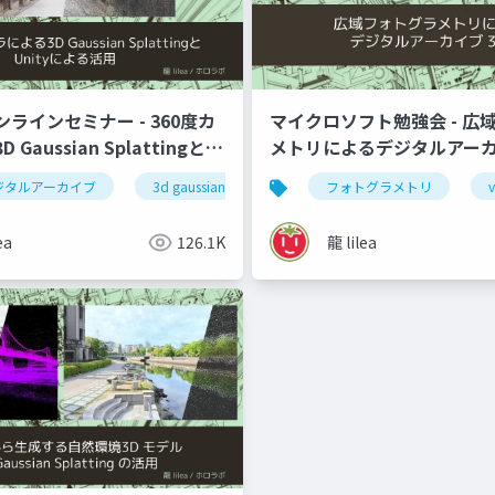
ラインセミナー - 360度カ
マイクロソフト勉強会 - 広
Gaussian Splattingと
メトリによるデジタルアー
よる活用
ジタルアーカイブ
3d gaussian splatting
フォトグラメトリ
3dgs
v
ea
126.1K
龍 lilea