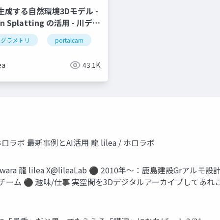
成する自然環境3Dモデル -
an Splatting の活用 - 川デジ
025
トグラメトリ
3dデジタルアーカイブ
portalcam
photogrammetry
3dデジタルア
ea
43.1K
a / ホロラボ 最新事例とAI活用 龍 lilea / ホロラボ
iwara 龍 lilea X@lileaLab ⚫ 2010年～：鹿島建設
AR)チーム ⚫ 趣味/仕事 実空間を3Dデジタルアーカイブしてあ