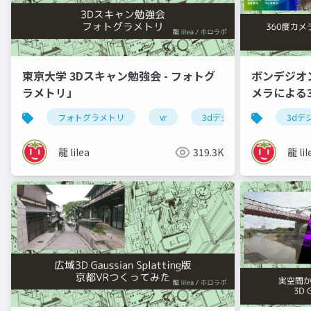
東京大学 3Dスキャン勉強会 - フォトグ
ボンデジオン
ラメトリ」
メラによる3D 
Unityに
フォトグラメトリ
vr
3dデジタルアーカイブ
3dデ
龍 lilea
319.3K
龍 lil