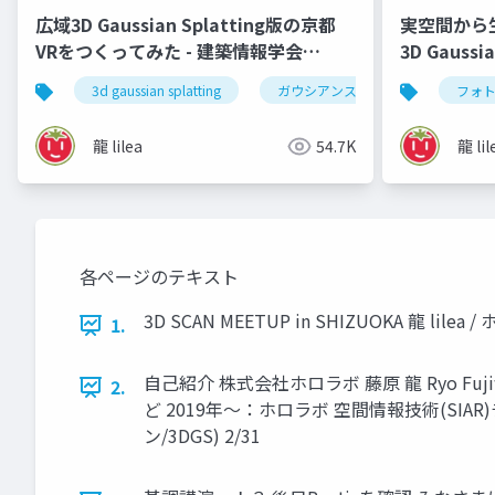
広域3D Gaussian Splatting版の京都
実空間から生
VRをつくってみた - 建築情報学会
3D Gaussi
meetup vol.009
ウェビナー2
3d gaussian splatting
ガウシアンスプラッティング
フォ
龍 lilea
54.7K
龍 lil
各ページのテキスト
3D SCAN MEETUP in SHIZUOKA 龍 lile
1.
自己紹介 株式会社ホロラボ 藤原 龍 Ryo Fuj
2.
ど 2019年～：ホロラボ 空間情報技術(SI
ン/3DGS) 2/31