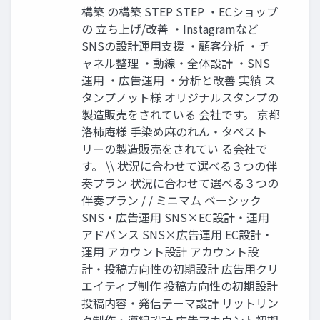
構築 の構築 STEP STEP ・ECショップ
の 立ち上げ/改善 ・Instagramなど
SNSの設計運用支援 ・顧客分析 ・チ
ャネル整理 ・動線・全体設計 ・SNS
運用 ・広告運用 ・分析と改善 実績 ス
タンプノット様 オリジナルスタンプの
製造販売をされている 会社です。 京都
洛柿庵様 手染め麻のれん・タペスト
リーの製造販売をされてい る会社で
す。 \\ 状況に合わせて選べる３つの伴
奏プラン 状況に合わせて選べる３つの
伴奏プラン / / ミニマム ベーシック
SNS・広告運用 SNS×EC設計・運用
アドバンス SNS×広告運用 EC設計・
運用 アカウント設計 アカウント設
計・投稿方向性の初期設計 広告用クリ
エイティブ制作 投稿方向性の初期設計
投稿内容・発信テーマ設計 リットリン
ク制作・導線設計 広告アカウント初期