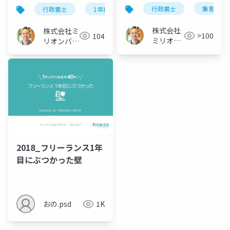
×5と、克服法
行政書士
集客でき
行政書士
1年目
失敗
株式会社
株式会社ミ
>100
104
ミリオン
リオンバリ
バリュー
ュー
2018_フリーランス1年
目にぶつかった壁
おの.psd
1K