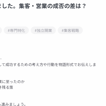
ました。集客・営業の成否の差は？
#専門特化
#独立開業
#集客戦略
して成功するための考え方や行動を物語形式でお伝えしま
業に至ったのか
き残る策
へ進みましょう。