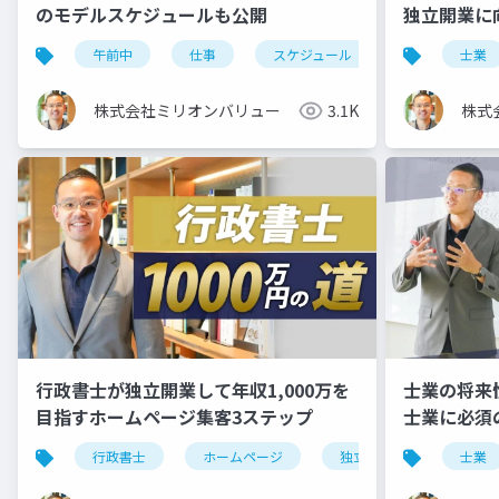
のモデルスケジュールも公開
独立開業に
午前中
仕事
スケジュール
士業
株式会社ミリオンバリュー
3.1K
株式
行政書士が独立開業して年収1,000万を
士業の将来
目指すホームページ集客3ステップ
士業に必須
行政書士
ホームページ
独立開業
士業