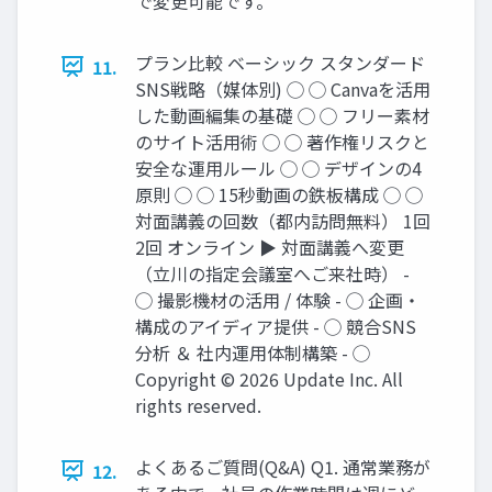
で変更可能です。
プラン比較 ベーシック スタンダード
11.
SNS戦略（媒体別) ◯ ◯ Canvaを活用
した動画編集の基礎 ◯ ◯ フリー素材
のサイト活用術 ◯ ◯ 著作権リスクと
安全な運用ルール ◯ ◯ デザインの4
原則 ◯ ◯ 15秒動画の鉄板構成 ◯ ◯
対面講義の回数（都内訪問無料） 1回
2回 オンライン ▶ 対面講義へ変更
（立川の指定会議室へご来社時） -
◯ 撮影機材の活用 / 体験 - ◯ 企画・
構成のアイディア提供 - ◯ 競合SNS
分析 ＆ 社内運用体制構築 - ◯
Copyright © 2026 Update Inc. All
rights reserved.
よくあるご質問(Q&A) Q1. 通常業務が
12.