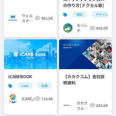
の作り方[ドクセル版]
資料
デザイン
ウェル
881.5K
スナビ
モリシ
株式会
858.6K
ゲ
社
iCAREBOOK
【カカクコム】会社説
明資料
icare
採用
カルチャーデック
採用資料
iCARE,Inc
714.4K
カカク
655.6K
コム採
用担当