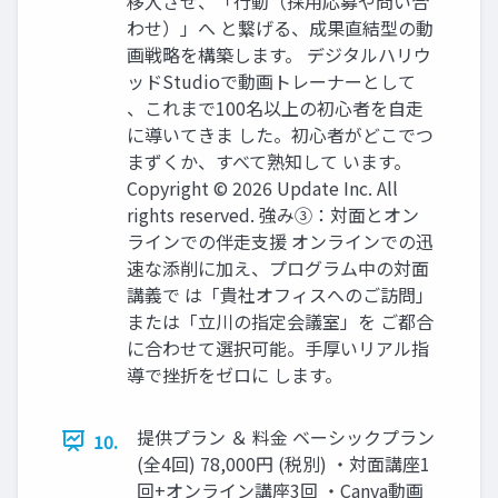
移入させ、「行動（採用応募や問い合
わせ）」へ と繋げる、成果直結型の動
画戦略を構築します。 デジタルハリウ
ッドStudioで動画トレーナーとして
、これまで100名以上の初心者を自走
に導いてきま した。初心者がどこでつ
まずくか、すべて熟知して います。
Copyright © 2026 Update Inc. All
rights reserved. 強み③：対面とオン
ラインでの伴走支援 オンラインでの迅
速な添削に加え、プログラム中の対面
講義で は「貴社オフィスへのご訪問」
または「立川の指定会議室」を ご都合
に合わせて選択可能。手厚いリアル指
導で挫折をゼロに します。
提供プラン ＆ 料金 ベーシックプラン
10.
(全4回) 78,000円 (税別) ・対面講座1
回+オンライン講座3回 ・Canva動画