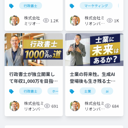
合わせるなら、この資
業務がお勧めの理由
行政書士
マーケティング
行
格
株式会社
株式会社ミ
1.2K
1K
ミリオン
リオンバリ
バリュー
ュー
行政書士が独立開業し
士業の将来性。生成AI
て年収1,000万を目指す
登場後も生き残る士業
ホームページ集客3ステ
に必須の「３つの力」
行政書士
ホームページ
士業
独立開業
ai
ップ
株式会社ミ
株式会社ミ
691
684
リオンバリ
リオンバリ
ュー
ュー