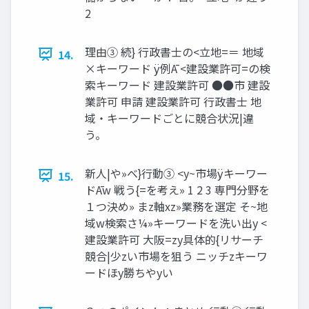
2
理由③ 続} ⾏政書⼠の<⽴地=＝ 地域
14.
×キーワード ÿ例Ā <建設業許可=の検
索キーワード 建設業許可 ●●市 建設
業許可 申請 建設業許可 ⾏政書⼠ 地
域‧キーワードごとに競合状況|違
う。
新⼈|や»べ}⾏動③ <y~市場ÿキーワー
15.
ドĀw 戦う{=を考え» 1 2 3 専⾨分野を
１つ決め» まz軸xz»業務を選定 そ~地
域w検索さ¼»キーワードを洗い出y <
建設業許可 ⼤阪=zy具体的{リサーチ
競合|少zい市場を狙う ニッチzキーワ
ードほy勝ちやyい