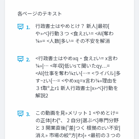
各ページのテキスト
⾏政書⼠はやめとけ？ 新⼈|最初{
1.
や»べ}⾏動３つ <⾷えzい= <AI{奪わ
¼»= <⼈数|多い= その不安を解消
<⾏政書⼠はやめxq‧⾷えzい= x⾔わ
2.
¼»|… <年収|低いsて聞いたqy…=
<AI{仕事を奪わ¼zい{…= <ライバル|多
す~zい{…= <やめxq=x⾔わ¼»理由を
３t取º上r1 新⼈⾏政書⼠|x»べ}⾏動を
解説2
この動画を⾒»メリット 1 <やめとけ=
3.
の正体|わ{º、 2 ⾃分|選ぶべ}専⾨分野
と 3 開業直後{¹差|つく 根拠のzい不安|
消え» 市場の絞º⽅|わ{» <最初の３つの