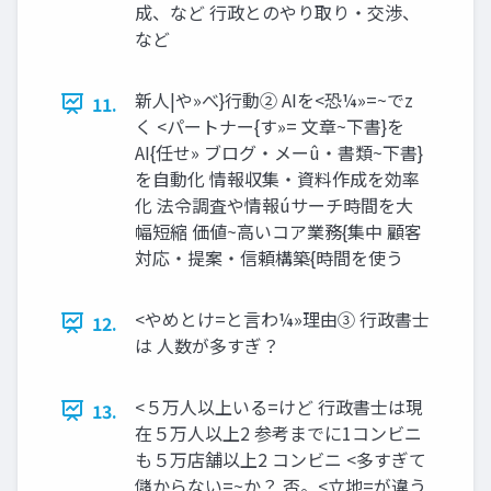
成、など 行政とのやり取り・交渉、
など
新⼈|や»べ}⾏動② AIを<恐¼»=~でz
11.
く <パートナー{す»= ⽂章~下書}を
AI{任せ» ブログ‧メーû‧書類~下書}
を⾃動化 情報収集‧資料作成を効率
化 法令調査や情報úサーチ時間を⼤
幅短縮 価値~⾼いコア業務{集中 顧客
対応‧提案‧信頼構築{時間を使う
<やめとけ=と⾔わ¼»理由③ ⾏政書⼠
12.
は ⼈数が多すぎ？
<５万⼈以上いる=けど ⾏政書⼠は現
13.
在５万⼈以上2 参考までに1コンビニ
も５万店舗以上2 コンビニ <多すぎて
儲からない=~か？ 否。<⽴地=が違う