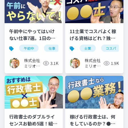
午前中にやってはいけ
11士業でコスパよく稼
ない仕事7選。1日のモ
げる資格はどれ？独立
デルスケジュールも公
開業に向いているのは
午前中
仕事
スケジュール
士業
コスパ
開
コレ
株式会社
株式会社
3.1K
1.9K
ミリオン
ミリオン
バリュー
バリュー
行政書士のダブルライ
稼げる行政書士は、何
センスお勧め5選！組み
をしているのか？●●