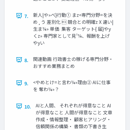
新⼈|や»べ}⾏動① まz<専⾨分野=を決
7.
め¸う 差別化  競合との明確z X 違い|
⽣ま¼» 単価  集客 ターゲット{ 届}やy
くz» 専⾨家として⾒¹¼、報酬を上げ
やyい
関連動画 ⾏政書⼠の稼げる専⾨分野‧
8.
おすすめ業務まとめ
<やめとけ=と⾔わ¼»理由② AIに仕事
9.
を 奪わ¼»？
AIと人間、 それぞれが得意なこと AI
10.
が得意なこと 人間が得意なこと 文章
作成・情報整理・ 顧客ヒアリング・
信頼関係の構築・ 書類の下書き生