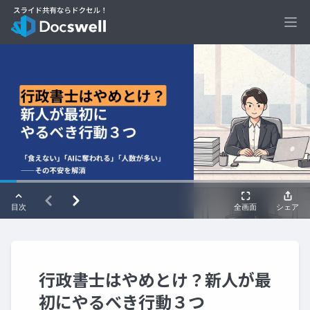
Ope
行政書士はやめとけ？新人が最
初にやるべき行動３つ