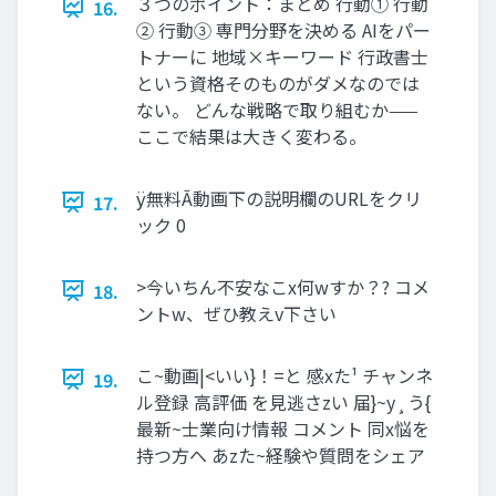
３つのポイント：まとめ 行動① 行動
16.
② 行動③ 専門分野を決める AIをパー
トナーに 地域×キーワード 行政書士
という資格そのものがダメなのでは
ない。 どんな戦略で取り組むか——
ここで結果は大きく変わる。
ÿ無料Ā動画下の説明欄のURLをクリ
17.
ック 0
>今いちん不安なこx何wすか？? コメ
18.
ントw、ぜひ教えv下さい
こ~動画|<いい}！=と 感xた¹ チャンネ
19.
ル登録 ⾼評価 を⾒逃さzい 届}~y¸う{
最新~⼠業向け情報 コメント 同x悩を
持つ⽅へ あzた~経験や質問をシェア