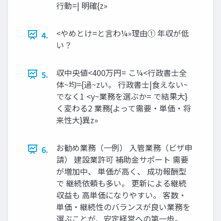
⾏動=| 明確{z»
<やめとけ=と⾔わ¼»理由① 年収が低
4.
い？
収中央値<400万円= こ¼<⾏政書⼠全
5.
体~均={過~zい。 ⾏政書⼠|⾷えない~
でなく1 <y~業務を選ぶか= で結果⼤}
く変わる2 業務{よって需要‧単価‧将
来性⼤}異z»
お勧め業務（一例） 入管業務（ビザ申
6.
請） 建設業許可 補助金サポート 需要
が増加中、 単価が高く、 成功報酬型
で 継続依頼も多い。 更新による継続
収益も 高単価になりやすい。 客数・
単価・継続性のバランスが良い業務を
選ぶことが、安定経営への第一歩。