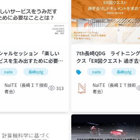
シャルセッション 「楽しい
7th長崎QDG ライトニン
ビスを生み出すために必要な
クス「ER図クエスト 過ぎ去
とは？」
ドキュメントを求めて 〜
naite
長崎qdg
naite
長崎qdg
に眠る秘宝〜」
NaITE（長崎ＩＴ技術
NaITE（長崎ＩＴ技術
313
者会）
者会）