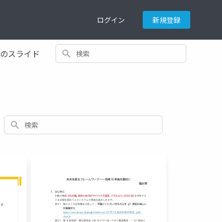
ログイン
新規登録
検索
てのスライド
検索