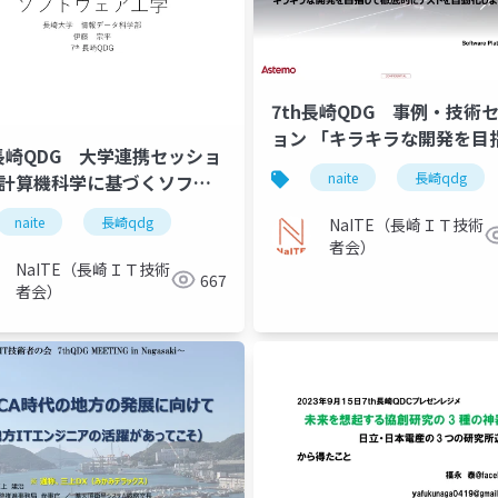
7th長崎QDG 事例・技術
ョン 「キラキラな開発を目
h長崎QDG 大学連携セッショ
て徹底的にテストを自動化
naite
長崎qdg
「計算機科学に基づくソフト
とした話」
ア工学」
naite
長崎qdg
NaITE（長崎ＩＴ技術
者会）
NaITE（長崎ＩＴ技術
667
者会）