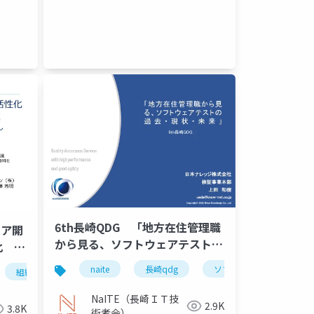
6th長崎QDG 「地方在住管理職
ェア開
から見る、ソフトウェアテストの
化 ～
過去・現状・未来」
る組織
naite
長崎qdg
ソフトウェアテスト
組織活性化
モチベーション
」」
NaITE（長崎ＩＴ技
2.9K
3.8K
術者会）