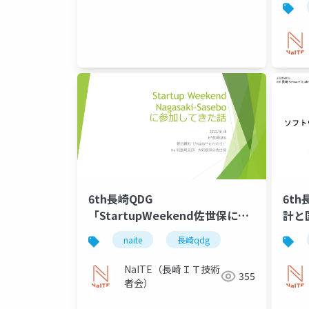
6th長崎QDG
6t
「StartupWeekend佐世保に参
計と
加してきた」
naite
長崎qdg
NaITE（長崎ＩＴ技術
355
者会）