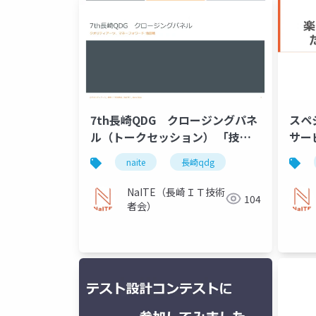
7th長崎QDG クロージングパネ
スペ
ル（トークセッション） 「技術
サー
で楽しさや未来を創造！ ～これ
こと
naite
長崎qdg
からのエンジニアが未来を創るた
めに必要なこと～」
NaITE（長崎ＩＴ技術
104
者会）