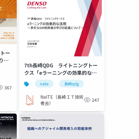
グトー
りし
7th長崎QDG ライトニングトー
複雑性
クス「eラーニングの効果的な活
用 ～多忙なSW技術者の学びの促
naite
長崎qdg
進について～」
367
NaITE（長崎ＩＴ技術
247
者会）