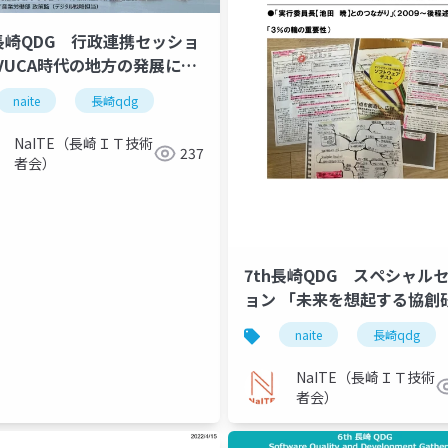
h長崎QDG 行政連携セッショ
VUCA時代の地方の発展に向
（地方ITエンジニアの活躍が
naite
長崎qdg
てこそ）」）
NaITE（長崎ＩＴ技術
237
者会）
7th長崎QDG スペシャル
ョン 「未来を想起する協創
の『三種の神器』」
naite
長崎qdg
NaITE（長崎ＩＴ技術
者会）