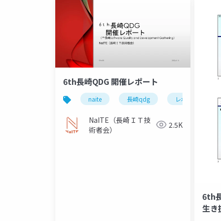
6th長崎QDG 開催レポート
naite
長崎qdg
レポート
NaITE（長崎ＩＴ技
2.5K
術者会）
6th
生き