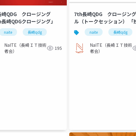
h長崎QDG クロージング
7th長崎QDG クロージン
th長崎QDGクロージング」
ル（トークセッション） 「
で楽しさや未来を創造！ 
naite
長崎qdg
naite
長崎qdg
からのエンジニアが未来を
めに必要なこと～」 本多
NaITE（長崎ＩＴ技術
NaITE（長崎ＩＴ技術
195
己紹介資料
者会）
者会）