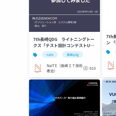
7t
7th長崎QDG ライトニングトー
ン 
クス「テスト設計コンテストU30
ウェ
に参加しました」
naite
長崎qdg
NaITE（長崎ＩＴ技術
810
者会）