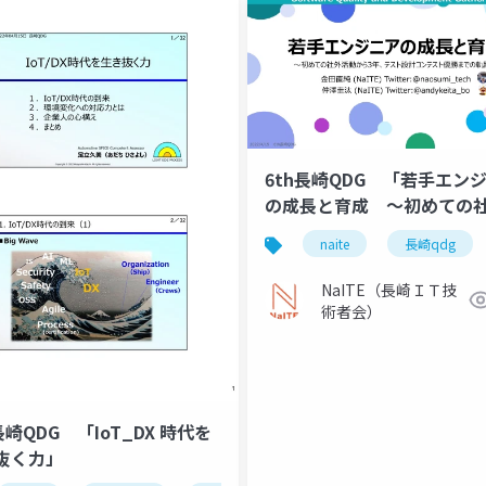
6th長崎QDG 「若手エン
の成長と育成 ～初めての
動から3年、テスト設計コン
naite
長崎qdg
ト優勝までの軌跡～」
NaITE（長崎ＩＴ技
術者会）
長崎QDG 「IoT_DX 時代を
抜く力」