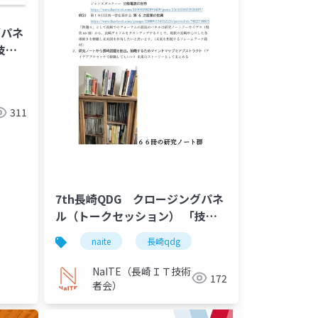
グパネ
技術
～これ
創るた
さん自
311
7th長崎QDG クロージングパネ
ル（トークセッション） 「技術
で楽しさや未来を創造！ ～これ
naite
長崎qdg
からのエンジニアが未来を創るた
めに必要なこと～」 参考資料
NaITE（長崎ＩＴ技術
172
者会）