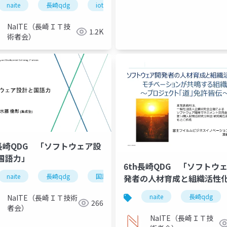
naite
長崎qdg
iot
dx
NaITE（長崎ＩＴ技
1.2K
術者会）
h長崎QDG 「ソフトウェア設
国語力」
6th長崎QDG 「ソフトウ
naite
長崎qdg
国語力
ソフトウェア設計
発者の人材育成と組織活性
モチベーションが共鳴す
naite
長崎qdg
NaITE（長崎ＩＴ技術
「プロジェクト道免許皆伝
266
者会）
NaITE（長崎ＩＴ技