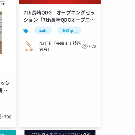
7th長崎QDG オープニングセッ
ション「7th長崎QDGオープニン
グ」
naite
長崎qdg
NaITE（長崎ＩＴ技術
622
者会）
セッシ
研究
798