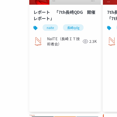
レポート 「7th長崎QDG 開催
7t
レポート」
「7
naite
長崎qdg
NaITE（長崎ＩＴ技
2.3K
術者会）