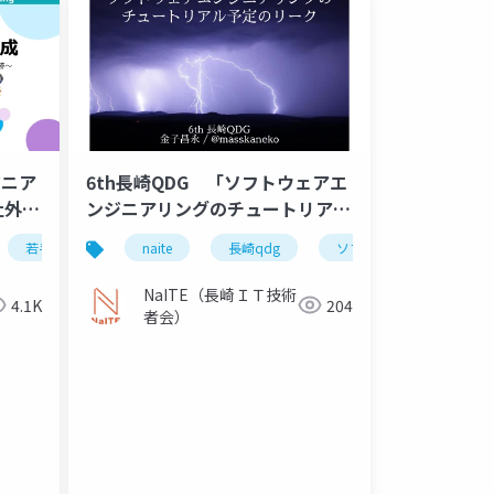
ジニア
6th長崎QDG 「ソフトウェアエ
社外活
ンジニアリングのチュートリアル
テス
予定のリーク」
若手エンジニア
naite
成長
長崎qdg
ソフトウェアエンジニア
NaITE（長崎ＩＴ技術
4.1K
204
者会）