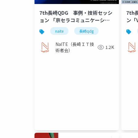
7th長崎QDG 事例・技術セッシ
7t
ョン 「京セラコミュニケーショ
ン「
ンシステムでのメタバース取組み
けて
naite
長崎qdg
事例紹介」
あっ
NaITE（長崎ＩＴ技
1.2K
術者会）