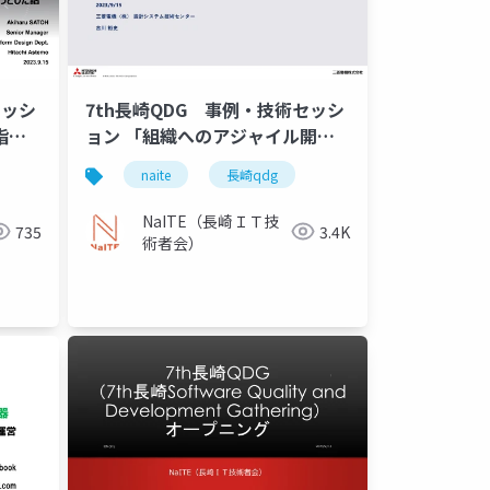
セッシ
7th長崎QDG 事例・技術セッシ
指し
ョン 「組織へのアジャイル開発
しよう
導入の取組事例」
naite
長崎qdg
NaITE（長崎ＩＴ技
735
3.4K
術者会）