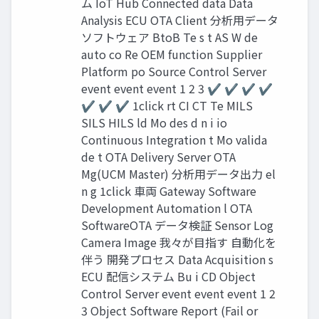
ム IoT Hub Connected data Data
Analysis ECU OTA Client 分析用データ
ソフトウェア BtoB Te s t AS W de
auto co Re OEM function Supplier
Platform po Source Control Server
event event event 1 2 3 ✔ ✔ ✔ ✔
✔ ✔ ✔ 1click rt CI CT Te MILS
SILS HILS ld Mo des d n i io
Continuous Integration t Mo valida
de t OTA Delivery Server OTA
Mg(UCM Master) 分析用データ出力 el
n g 1click 車両 Gateway Software
Development Automation l OTA
SoftwareOTA データ検証 Sensor Log
Camera Image 我々が目指す 自動化を
伴う 開発プロセス Data Acquisition s
ECU 配信システム Bu i CD Object
Control Server event event event 1 2
3 Object Software Report (Fail or