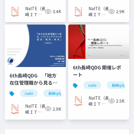
NaITE（長
NaITE（長
3.4K
2.9K
崎ＩＴ技
崎ＩＴ技
術者会）
術者会）
6th長崎QDG 開催レポ
ート
6th長崎QDG 「地方
在住管理職から見る、
naite
長崎qdg
ソフトウェアテストの
naite
長崎qdg
ソフトウェアテスト
過去・現状・未来」
NaITE（長
2.5K
崎ＩＴ技
NaITE（長
2.9K
術者会）
崎ＩＴ技
術者会）