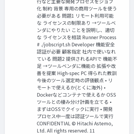
行など主要な開発プロセスをジョブ
化 制約 背景 専用の商用ツールを使う
必要がある 問題1 リモート利用可能
な ライセンスの制限あり →ツールベ
ンダにやりたい ことを説明し、適切
な ライセンスを相談 Runner Process
# ./jobscript.sh Developer 機能安全
認証が必要 顧客指定 社内で使いなれ
ている 問題2 提供されるAPIで 機能不
足 →ツールベンダに機能の 拡張や改
善を提案 High-spec PC 得られた教訓
今後のツール選定時の評価観点 • リ
モートで使えるか(とくに海外) •
Dockerなどコンテナで使えるか OSS
ツールとの棲み分け計画を立てる •
まずはOSSでクイックに実行 • 開発
プロセス中一度は認証ツールで実行
CONFIDENTIAL © Hitachi Astemo,
Ltd. All rights reserved. 11