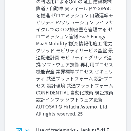
の利活用によるQoLの向上 建設機械
鉄道 / 自動車 実フィールドでのPoC
を推進 ゼロエミッション 自動運転モ
ビリティ EVソリューション ライフサ
イクルでの CO2排出量を管理する ゼ
ロエミッション管制 EaaS Energy
MaaS Mobility 物流 情報化施工 電力
グリッド モビリティサービス基盤 最
適配送計画 モビリティ・グリッド連
携 ソフトウェア技術 再利用プロセス
機能安全 業界標準プロセス セキュリ
ティ 共通プラットフォーム 設計プロ
セス 設計環境 共通プラットフォーム
CONFIDENTIAL 自動化技術 検証技術
設計インフラ ソフトウェア更新
AUTOSAR © Hitachi Astemo, Ltd.
All rights reserved. 25
Use of trademarks • Jenkins®はLF
26.