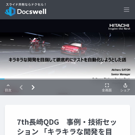
Ope
7th長崎QDG 事例・技術セッ
ション 「キラキラな開発を目