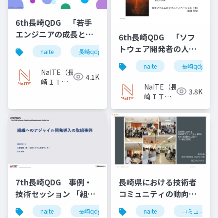
6th長崎QDG 「若手
エンジニアの成長と育
6th長崎QDG 「ソフ
成 ～初めての社外活
トウェア開発者の人材
naite
長崎qdg
若手エンジニア
成長
動から3年、テスト設計
育成と組織活性化 ～
naite
長崎qdg
コンテスト優勝までの
モチベーションが共鳴
NaITE（長
4.1K
軌跡～」
崎ＩＴ技
する組織 「プロジェ
NaITE（長
3.8K
術者会）
クト道免許皆伝」」
崎ＩＴ技
術者会）
7th長崎QDG 事例・
長崎県における技術者
技術セッション 「組織
コミュニティの動向と
へのアジャイル開発導
NaITE活動のご紹介
naite
長崎qdg
naite
コミュニティ
入の取組事例」