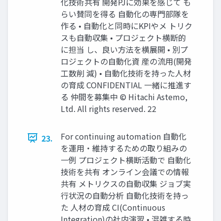
化技術共有 開発PJに効果を感じて も
らい賛同を得る 自動化の専門部隊を
作る • 自動化と同時にKPIやメ トリク
スも自動収集 • プロジェクト横断的
に担当 し、良い方法を横展開 • 別プ
ロジェクトの自動化資 産の流用(開発
工数削 減) • 自動化技術を持った人材
の育成 CONFIDENTIAL 一緒に推進す
る 仲間を募集中 © Hitachi Astemo,
Ltd. All rights reserved. 22
For continuing automation 自動化
23.
を運用・維持するための取り組みの
一例 プロジェクト横断活動で 自動化
技術を共有 オンライン会議での情報
共有 メトリクスの自動収集 ジョブ実
行状況の自動分析 自動化技術を持っ
た 人材の育成 CI(Continuous
Integration)の社内演習 • 混雑する時