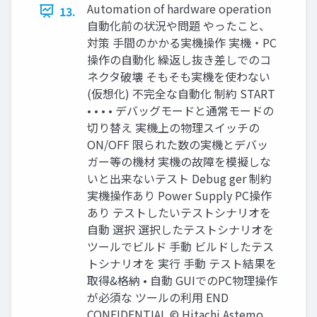
Automation of hardware operation
13.
自動化前の状況や問題 やったこと、
対策 手間のかかる実機操作 実機・PC
操作の自動化 繰返し抜き差しでのコ
ネクタ破壊 そもそも実機を使わない
(仮想化) 不完全な自動化 制約 START
• • • • デバッグモードと通常モードの
切り替え 実機上の物理スイッチの
ON/OFF 限られた数の実機とデバッ
ガー等の機材 実機の故障を模擬しな
いと出来ないテスト Debug ger 制約
実機操作あり Power Supply PC操作
あり テストしたいテストシナリオを
自動 選択 選択したテストシナリオを
ツールでビルド 手動 ビルドしたテス
トシナリオを 実行 手動 テスト結果を
取得&格納 • 自動 GUIでのPC物理操作
が必須な ツールの利用 END
CONFIDENTIAL © Hitachi Astemo,