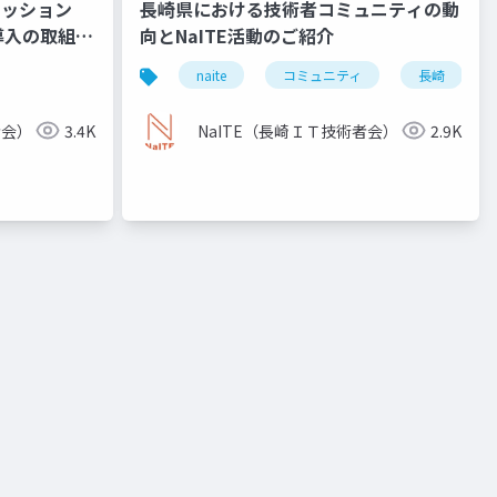
セッション
長崎県における技術者コミュニティの動
導入の取組事
向とNaITE活動のご紹介
naite
コミュニティ
長崎
者会）
3.4K
NaITE（長崎ＩＴ技術者会）
2.9K