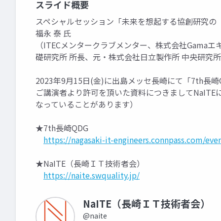
スライド概要
スペシャルセッション「未来を想起する協創研究の
福永 泰 氏
（ITECメンタークラブメンター、株式会社Gama
礎研究所 所長、元・株式会社日立製作所 中央研究所
2023年9月15日(金)に出島メッセ長崎にて「7th長
ご講演者より許可を頂いた資料につきましてNaIT
なっていることがあります）
★7th長崎QDG
https://nagasaki-it-engineers.connpass.com/eve
★NaITE（長崎ＩＴ技術者会）
https://naite.swquality.jp/
NaITE（長崎ＩＴ技術者会）
@naite