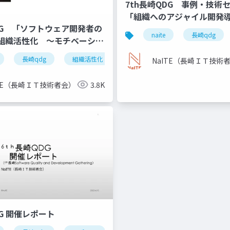
7th長崎QDG 事例・技術
「組織へのアジャイル開発
DG 「ソフトウェア開発者の
例」
naite
長崎qdg
組織活性化 ～モチベーショ
る組織 「プロジェクト道免
長崎qdg
組織活性化
モチベーション
NaITE（長崎ＩＴ技術
ITE（長崎ＩＴ技術者会）
3.8K
DG 開催レポート