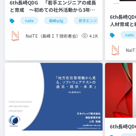
6th長崎QDG 「若手エンジニアの成長
と育成 ～初めての社外活動から3年、
6th長崎Q
テスト設計コンテスト優勝までの軌跡
naite
長崎qdg
若手エンジニア
成長
人材育成と
～」
ンが共鳴す
naite
NaITE（長崎ＩＴ技術者会）
4.1K
許皆伝」」
Na
6th長崎Q