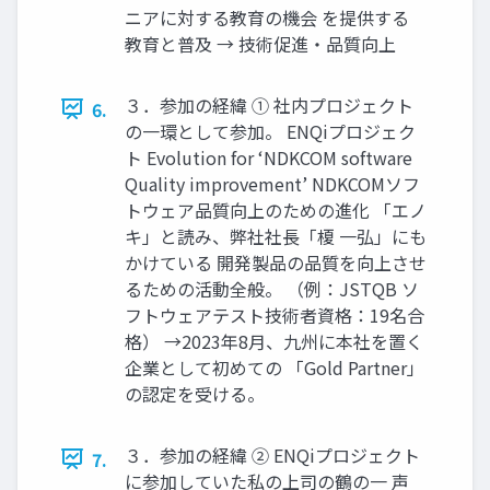
ニアに対する教育の機会 を提供する
教育と普及 → 技術促進・品質向上
３．参加の経緯 ① 社内プロジェクト
6.
の一環として参加。 ENQiプロジェク
ト Evolution for ‘NDKCOM software
Quality improvement’ NDKCOMソフ
トウェア品質向上のための進化 「エノ
キ」と読み、弊社社長「榎 一弘」にも
かけている 開発製品の品質を向上させ
るための活動全般。 （例：JSTQB ソ
フトウェアテスト技術者資格：19名合
格） →2023年8月、九州に本社を置く
企業として初めての 「Gold Partner」
の認定を受ける。
３．参加の経緯 ② ENQiプロジェクト
7.
に参加していた私の上司の鶴の一 声