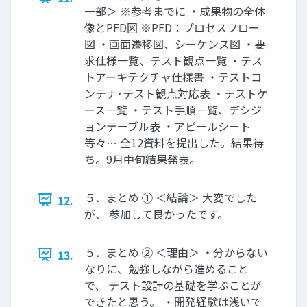
一部＞ ※参考までに ・成果物の全体
像とPFD図 ※PFD：プロセスフロー
図 ・画面遷移図、シーケンス図 ・要
求仕様一覧、テスト観点一覧 ・テス
トアーキテクチャ仕様書 ・テストコ
ンテナ･テスト観点対応表 ・テストケ
ース一覧 ・テスト手順一覧、デシジ
ョンテーブル表 ・アピールシート
等々… 全12資料を提出した。結果待
ち。9月中旬結果発表。
５．まとめ ① ＜結論＞ 大変でした
12.
が、 参加して良かったです。
５．まとめ ② ＜理由＞ ・分からない
13.
なりに、勉強しながら進めること
で、 テスト設計の基礎を学ぶことが
できたと思う。 ・開発経験は浅いで