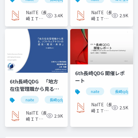
入の取組事例」
NaITE（長
NaITE（長
3.4K
2.9K
崎ＩＴ技
崎ＩＴ技
術者会）
術者会）
6th長崎QDG 開催レポ
ート
6th長崎QDG 「地方
在住管理職から見る、
naite
長崎qdg
ソフトウェアテストの
naite
長崎qdg
ソフトウェアテスト
過去・現状・未来」
NaITE（長
2.5K
崎ＩＴ技
NaITE（長
2.9K
術者会）
崎ＩＴ技
術者会）