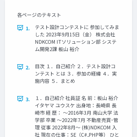
各ページのテキスト
テスト設計コンテストに 参加してみま
1.
した 2023年9月15日（金） 株式会社
NDKCOM ITソリューション部 システ
ム開発2課 板山 裕介
目次 １．自己紹介 ２．テスト設計コ
2.
ンテスト とは ３．参加の経緯 ４．実
施内容 ５．まとめ
１．自己紹介 社員証 名 前：板山 裕介
3.
イタヤマ ユウスケ 出身地：長崎県 長
崎市 経 歴： ～2016年3月 南山大学 法
学部 卒業 ～2022年7月 不動産売買･管
理 従事 2022年8月～ (株)NDKCOM 入
社 現在の仕事：SE（C#,PHP等） ひと