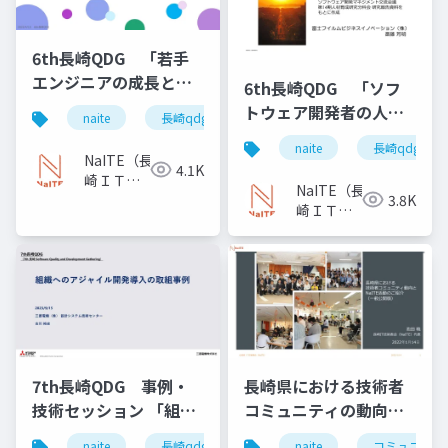
6th長崎QDG 「若手
エンジニアの成長と育
6th長崎QDG 「ソフ
成 ～初めての社外活
トウェア開発者の人材
naite
長崎qdg
若手エンジニア
成長
動から3年、テスト設計
育成と組織活性化 ～
naite
長崎qdg
コンテスト優勝までの
モチベーションが共鳴
NaITE（長
4.1K
軌跡～」
崎ＩＴ技
する組織 「プロジェ
NaITE（長
3.8K
術者会）
クト道免許皆伝」」
崎ＩＴ技
術者会）
7th長崎QDG 事例・
長崎県における技術者
技術セッション 「組織
コミュニティの動向と
へのアジャイル開発導
NaITE活動のご紹介
naite
長崎qdg
naite
コミュニティ