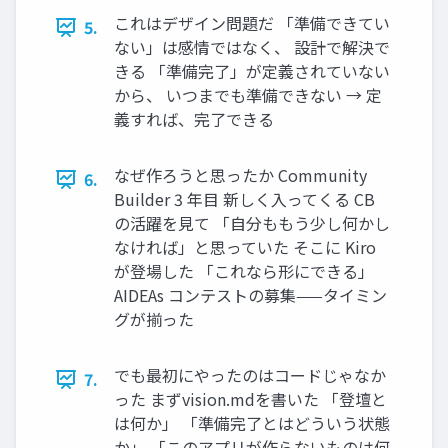
これはデザイン問題だ 「準備できてい
5.
ない」は感情ではなく、 設計で解決で
きる 「準備完了」が定義されていない
から、 いつまでも準備できない → 定
義すれば、完了できる
なぜ作ろうと思ったか Community
6.
Builder 3 年目 新しく入ってくる CB
の活躍を見て 「自分ももう少し何かし
なければ」と思っていた そこに Kiro
が登場した 「これなら形にできる」
AIDEAs コンテストの募集——タイミン
グが揃った
でも最初にやったのはコードじゃなか
7.
った まずvision.mdを書いた 「登壇と
は何か」 「準備完了とはどういう状態
か」 「このアプリが作らないものは何