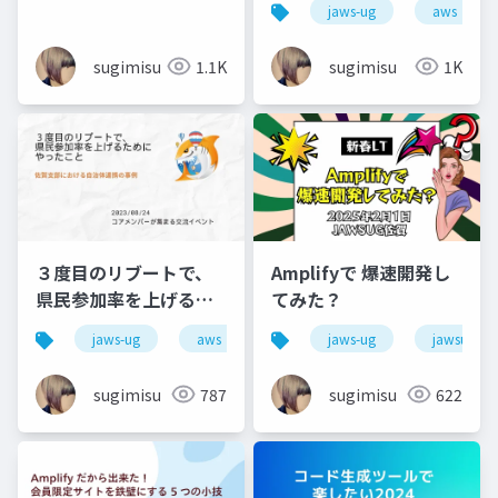
jaws-ug
aws
sugimisu
1.1K
sugimisu
1K
３度目のリブートで、
Amplifyで 爆速開発し
県民参加率を上げるた
てみた？
めにやったこと
jaws-ug
aws
jaws-ug
jawsugsag
sugimisu
787
sugimisu
622