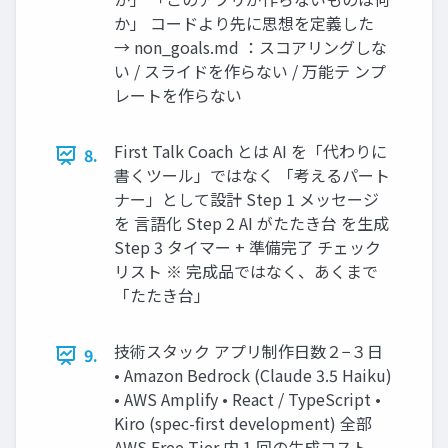
か」 コードより先に思想を定義した
→ non_goals.md ：スコアリングしな
い / スライドを作らない / 万能テ ンプ
レートを作らない
First Talk Coach とは AI を「代わりに
8.
書くツール」ではなく 「考えるパート
ナー」として設計 Step 1 メッセージ
を 言語化 Step 2 AI がたたき台 を生成
Step 3 タイマー + 準備完了 チェック
リスト ※ 完成品ではなく、あくまで
「たたき台」
技術スタック アプリ制作日数２−３日
9.
• Amazon Bedrock (Claude 3.5 Haiku)
• AWS Amplify • React / TypeScript •
Kiro (spec-first development) 全部
AWS Free Tier 内 1 回の生成コスト