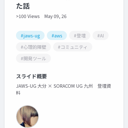
た話
>100 Views
May 09, 26
#jaws-ug
#aws
#登壇
#AI
#心理的障壁
#コミュニティ
#開発ツール
スライド概要
JAWS-UG 大分 × SORACOM UG 九州 登壇資
料