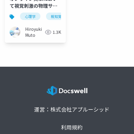
て視覚刺激の物理サイ
ズを厳密に統制する手
心理学
視知覚
オンライン実験
視覚科学
法の提案と検証
Hiroyuki
1.3K
Muto
運営：株式会社アプルーシッド
利用規約