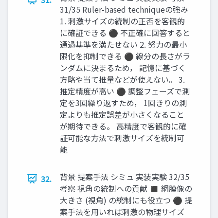
31/35 Ruler-based techniqueの強み
1. 刺激サイズの統制の正否を客観的
に確証できる ⚫ 不正確に回答すると
通過基準を満たせない 2. 努力の最小
限化を抑制できる ⚫ 線分の長さがラ
ンダムに決まるため， 記憶に基づく
方略や当て推量などが使えない。 3.
推定精度が高い ⚫ 調整フェーズで測
定を3回繰り返すため， 1回きりの測
定よりも推定誤差が小さくなること
が期待できる。 高精度で客観的に確
証可能な方法で刺激サイズを統制可
能
背景 提案手法 シミュ 実装実験 32/35
32.
考察 視角の統制への貢献 ◼ 網膜像の
大きさ (視角) の統制にも役立つ ⚫ 提
案手法を用いれば刺激の物理サイズ