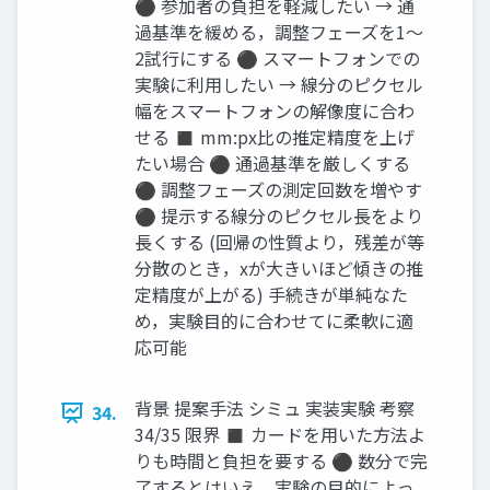
⚫ 参加者の負担を軽減したい → 通
過基準を緩める，調整フェーズを1～
2試行にする ⚫ スマートフォンでの
実験に利用したい → 線分のピクセル
幅をスマートフォンの解像度に合わ
せる ◼ mm:px比の推定精度を上げ
たい場合 ⚫ 通過基準を厳しくする
⚫ 調整フェーズの測定回数を増やす
⚫ 提示する線分のピクセル長をより
長くする (回帰の性質より，残差が等
分散のとき，xが大きいほど傾きの推
定精度が上がる) 手続きが単純なた
め，実験目的に合わせてに柔軟に適
応可能
背景 提案手法 シミュ 実装実験 考察
34.
34/35 限界 ◼ カードを用いた方法よ
りも時間と負担を要する ⚫ 数分で完
了するとはいえ，実験の目的によっ