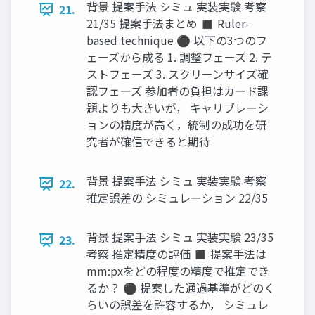
背景 提案手法 シミュ 実装実験 考察
21.
21/35 提案手法まとめ ◼ Ruler-
based technique ⚫ 以下の3つのフ
ェーズから成る 1. 調整フェーズ 2. テ
ストフェーズ 3. スクリーンサイズ確
認フェーズ 参加者の負担はカード課
題よりも大きいが， キャリブレーシ
ョンの精度が高く，統制の成功を研
究者が確信できると期待
背景 提案手法 シミュ 実装実験 考察
22.
推定誤差の シミュレーション 22/35
背景 提案手法 シミュ 実装実験 23/35
23.
考察 推定精度の評価 ◼ 提案手法は
mm:pxをどの程度の精度で推定でき
るか？ ⚫ 提案した通過基準がどのく
らいの誤差を許容するか， シミュレ