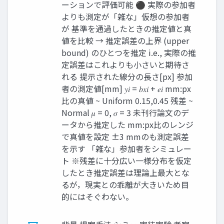
ーションで評価可能 ⚫ 実際の参加者
よりも測定が「雑な」仮想の参加者
が 基準を通過したときの推定値と真
値を比較 → 推定誤差の上界 (upper
bound) のひとつを推定 i.e., 実際の推
定誤差はこれよりも小さいと期待さ
れる 提示された線分の長さ[px] 参加
者の測定値[mm] 𝑦𝑖 = 𝑏𝑥𝑖 + 𝑒𝑖 mm:px
比の真値 ~ Uniform 0.15,0.45 残差 ~
Normal 𝜇 = 0, 𝜎 = 3 未刊行論文のデ
ータから推定した mm:px比のレンジ
で真値を設定 ±3 mmのも測定誤差
を示す 「雑な」参加者をシミュレー
ト ※残差に十分広い一様分布を仮定
したとき推定誤差は理論上最大とな
るが，現実との乖離が大きいため目
的にはそぐわない。