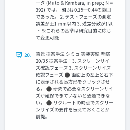
ータ (Muto & Kambara, in prep.; N =
392) では， ෠ 𝑏は0.15─0.44の範囲
であった。 2. テストフェーズの測定
誤差が±1 mm以内 3. 残差分散が1以
下 ※これらの基準は研究目的に応じ
て変更可能
背景 提案手法 シミュ 実装実験 考察
20.
20/35 提案手法：3. スクリーンサイ
ズ確認フェーズ 3. スクリーンサイズ
確認フェーズ ⚫ 画面上の左上と右下
に表示される長方形をクリックさせ
る。 ⚫ 研究で必要なスクリーンサイ
ズが確保できていないと通過できな
い。 ⚫ リクルートの時点でスクリー
ンサイズの要件を伝えておくことが
前提。