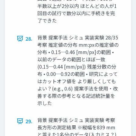
半数以上が2分以内 ほとんどの人が1
回目の試行で数分以内に手続きを完
了できた
背景 提案手法 シミュ 実装実験 28/35
28.
考察 推定値の分布 mm:pxの推定値の
分布 • 0.15─0.46 [mm/px]の範囲 •
以前のデータの範囲とほぼ一致
(0.15─0.44 [mm/px]) 残差分散の分
布 • 0.00─0.92の範囲 • 研究によって
はカットオフ値を より厳しくしても
よい？(e.g., 0.6) 提案手法を使用・改
善する際の参考となる記述統計量を
示した
背景 提案手法 シミュ 実装実験 考察
29.
長方形の測定結果 ※縦幅を839 mm
と答えた1名分のデータ(入力ミス？)