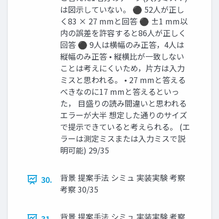
は図示していない。 ⚫ 52人が正し
く83 × 27 mmと回答 ⚫ ±1 mm以
内の誤差を許容すると86人が正しく
回答 ⚫ 9人は横幅のみ正答，4人は
縦幅のみ正答 • 縦横比が一致しない
ことは考えにくいため，片方は入力
ミスと思われる。 • 27 mmと答える
べきなのに17 mmと答えるといっ
た， 目盛りの読み間違いと思われる
エラーが大半 想定した通りのサイズ
で提示できていると考えられる。 (エ
ラーは測定ミスまたは入力ミスで説
明可能) 29/35
背景 提案手法 シミュ 実装実験 考察
30.
考察 30/35
背景 提案手法 シミュ 実装実験 考察
31.