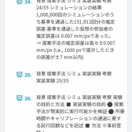
背景 提案手法 シミュ 実装実験 考察
24.
24/35 シミュレーションの結果
1,000,000回のシミュレーションのう
ち基準を通過した151,912回分の推定
誤差 基準を通過した仮想の参加者の
推定誤差は 0.007 mm/pxであった。
→ 提案手法の推定誤差は高々±0.007
mm/px (i.e., 1000 pxで提示したとき
の誤差が±7 mm以内)
背景 提案手法 シミュ 実装実験 考察
25.
実装実験 25/35
背景 提案手法 シミュ 実装実験 考察 実験
26.
の目的と方法 ◼ 実装実験の目的 ⚫ 提案
手法が現実的に実行可能かを検証 ⚫ 所要
時間やキャリブレーションの通過に要す
る試行回数などを記述 ◼ 方法 ※事前登