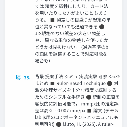
ては 精度を犠牲にしたり，カード法
を用いたりした方がよいこともあり
うる。 ◼ 物差しの目盛りが想定の単
位と異なっていても通過できる ⚫
JIS規格でない誤差の大きい物差し
や， 異なる単位の物差しを使ったか
どうかは見抜けない。 (通過基準のb
の範囲を調整することで対応可能な
場合も)
背景 提案手法 シミュ 実装実験 考察 35/35
35.
まとめ ◼ Ruler-Based Technique ⚫ 刺
激の物理サイズを十分な精度で統制する
ためのシンプルな手続き ⚫ 統制の正否を
客観的に評価可能で， mm:px比の推定誤
差は高々±0.007 mm/px ◼ 論文 (デモ＆
lab.js用のコンポーネントとマニュアルも
利用可能) ⚫ Muto, H. (2025). A ruler-