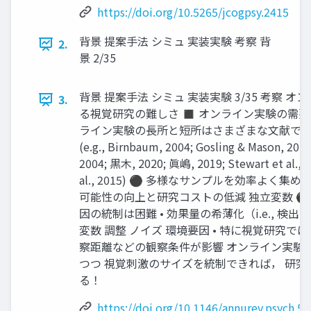
https://doi.org/10.5265/jcogpsy.2415
背景 提案手法 シミュ 実装実験 考察 背
2.
景 2/35
背景 提案手法 シミュ 実装実験 3/35 考察 
3.
る視覚研究の難しさ ◼ オンライン実験の需要
ライン実験の長所と短所はさまざまな文献で
(e.g., Birnbaum, 2004; Gosling & Mason, 2015;
2004; 黒木, 2020; 眞嶋, 2019; Stewart et al., 
al., 2015) ⚫ 多様なサンプルを効率よく集め
可能性の向上と研究コストの低減 独立変数 ⚫
因の統制は困難 • 効果量の希薄化（i.e., 検出
変数 調整 ノイズ 環境要因 • 特に視覚研究で
察距離などの観察条件が影響 オンライン実験
つつ 視覚刺激のサイズを統制できれば， 研究
る！
https://doi.org/10.1146/annurev.psych.5