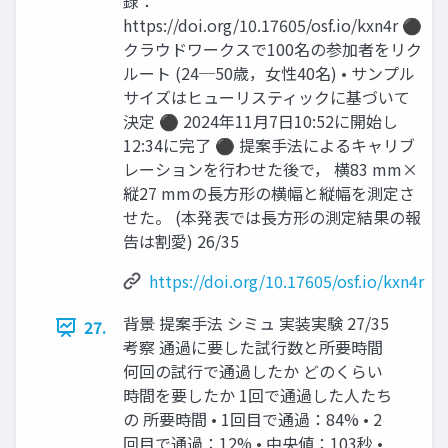
録：
https://doi.org/10.17605/osf.io/kxn4r ⚫
クラウドワークスで100名の参加者をリク
ルート (24─50歳，女性40名) • サンプル
サイズはヒューリスティックに基づいて
決定 ⚫ 2024年11月7日10:52に開始し
12:34に完了 ⚫ 提案手法によるキャリブ
レーションを行わせた後で， 横83 mm×
縦27 mmの長方形の横幅と縦幅を測定さ
せた。 (本発表では長方形の測定結果の報
告は割愛) 26/35
https://doi.org/10.17605/osf.io/kxn4r
背景 提案手法 シミュ 実装実験 27/35
27.
考察 通過に要した試行数と所要時間
何回の試行で通過したか どのくらい
時間を要したか 1回で通過した人たち
の 所要時間 • 1回目で通過：84% • 2
回目で通過：12% • 中央値：103秒 •