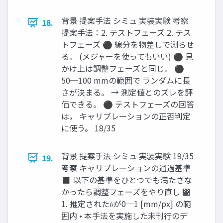
背景 提案手法 シミュ 実装実験 考察
18.
提案手法：2. テストフェーズ 2. テス
トフェーズ ⚫ 線分を物差しで測らせ
る。 (メジャーを使ってもいい) ⚫ 見
かけ上は調整フェーズと同じ。 ⚫
50─100 mmの範囲で ランダムに長
さが決まる。 → 測定値とのズレを評
価できる。 ⚫ テストフェーズの回答
は， キャリブレーションの正否判定
に使う。 18/35
背景 提案手法 シミュ 実装実験 19/35
19.
考察 キャリブレーションの通過基準
◼ 以下の基準をひとつでも満たさな
かったら調整フェーズをやり直し ෠
1. 推定された𝑏が0─1 [mm/px] の範
囲内 • 本手法を実施した未刊行のデ