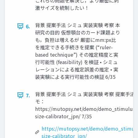
これらの問題を解決し，より厳密に刺
激サイズを統制したい！
背景 提案手法 シミュ 実装実験 考察 本
6.
研究の目的 仮想顎台のカード課題より
も，負担は増えるが 厳密にmm:px比
を推定できる手続きを提案 (“ruler-
based technique”) その推定精度と実
行可能性 (feasibility) を検証 • シミュ
レーションによる推定誤差の推定 • 実
装実験による実行可能性の検証 6/35
背景 提案手法 シミュ 実装実験 考察 提案手法 
7.
モ：
https://mutopsy.net/demo/demo_stimulus-
size-calibrator_jpn/ 7/35
https://mutopsy.net/demo/demo_stimulu
size-calibrator_jpn/