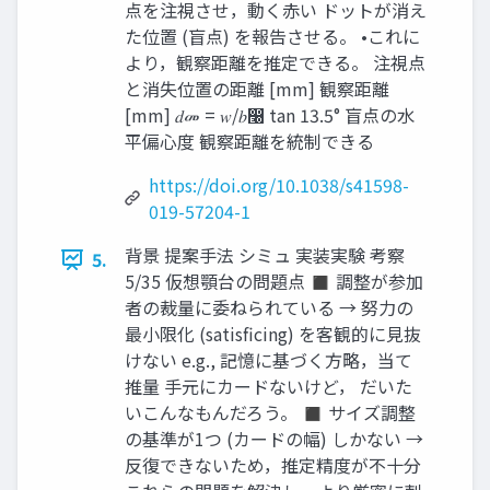
点を注視させ，動く赤い ドットが消え
た位置 (盲点) を報告させる。 •これに
より，観察距離を推定できる。 注視点
と消失位置の距離 [mm] 観察距離
[mm] 𝑑መ = 𝑤/𝑏෠ tan 13.5° 盲点の水
平偏心度 観察距離を統制できる
https://doi.org/10.1038/s41598-
019-57204-1
背景 提案手法 シミュ 実装実験 考察
5.
5/35 仮想顎台の問題点 ◼ 調整が参加
者の裁量に委ねられている → 努力の
最小限化 (satisficing) を客観的に見抜
けない e.g., 記憶に基づく方略，当て
推量 手元にカードないけど， だいた
いこんなもんだろう。 ◼ サイズ調整
の基準が1つ (カードの幅) しかない →
反復できないため，推定精度が不十分