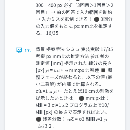
300─400 px 必ず「3回目＞1回目＞2
回目」 → 前の回答で入力範囲を制約
→ 入力ミスを抑制できる！ ⚫ 3回分
の入力値をもとに px:mm比を推定す
る。 16/35
背景 提案手法 シミュ 実装実験 17/35
17.
考察 px:mm比の推定方法 参加者の
測定値 [mm] 提示された 線分の長さ
[px] 𝑦𝑖 = 𝑏𝑥𝑖 + 𝑒𝑖 mm:px比 残差 ◼ 調
整フェーズが終わると，以下の値 (最
小二乗解) が内部で計算される。
σ3𝑖=1 𝑥𝑖 𝑦𝑖 ← たとえば10 cmの刺激を
提示したいときは， ⚫ mm:px比：
𝑏෠ = 3 σ𝑖=1 𝑥𝑖2 プログラム上で10/
𝑏෠ [px] の長さで表示すればよい。
⚫ 残差分散： 𝑣𝑒Ƹ = σ3 ෠෠ 𝑖=1 𝑦𝑖
−𝑏𝑥𝑖 3 2 .