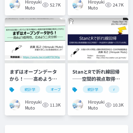
Hiroyuki
Hiroyuki
52.7K
24.7K
Muto
Muto
まずはオープンデータ
StanとRで折れ線回帰
から！──高めよう信
──空間的視点取得課
用性，広めよう二次分
題の反応時間データを
統計学
オープンサイエンス
統計学
心理学
r
科学
s
析──
説明する階層ベイズモ
デルを例に──
Hiroyuki
Hiroyuki
11.3K
10.3K
Muto
Muto