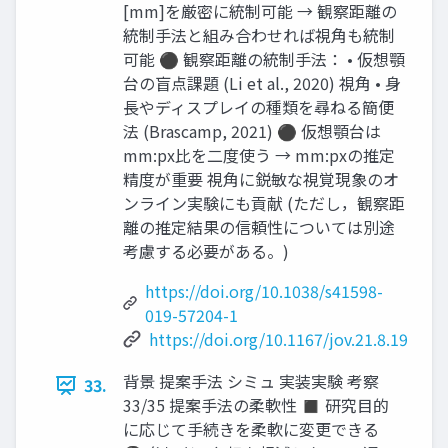
[mm]を厳密に統制可能 → 観察距離の
統制手法と組み合わせれば視角も統制
可能 ⚫ 観察距離の統制手法： • 仮想顎
台の盲点課題 (Li et al., 2020) 視角 • 身
長やディスプレイの種類を尋ねる簡便
法 (Brascamp, 2021) ⚫ 仮想顎台は
mm:px比を二度使う → mm:pxの推定
精度が重要 視角に鋭敏な視覚現象のオ
ンライン実験にも貢献 (ただし，観察距
離の推定結果の信頼性については別途
考慮する必要がある。)
https://doi.org/10.1038/s41598-
019-57204-1
https://doi.org/10.1167/jov.21.8.19
背景 提案手法 シミュ 実装実験 考察
33.
33/35 提案手法の柔軟性 ◼ 研究目的
に応じて手続きを柔軟に変更できる