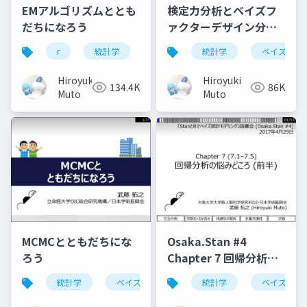
EMアルゴリズムととも
検定力分析とベイズフ
だちになろう
ァクターデザイン分析
によるサンプルサイズ
r
統計学
アルゴリズム
統計学
最尤法
ベイズ
最
設計
Hiroyuki
Hiroyuki
134.4K
86K
Muto
Muto
MCMCとともだちにな
Osaka.Stan #4
ろう
Chapter 7 回帰分析の
悩みどころ (7.1–7.5)
統計学
ベイズ
統計学
ベイズ