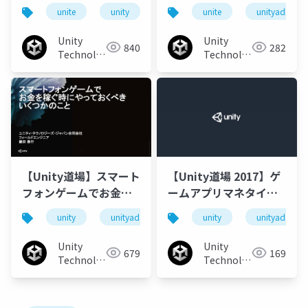
ットとともに何が起き
る！簡単プロジェクト
unite
unity
unityads
unite
unite tokyo 2018
unityads
ていたのか&amp;課
管理＆マネタイゼーシ
金・広告共存の収益化
ョン術！
Unity
Unity
840
282
Technologies
Technologies
Japan
Japan
【Unity道場】スマート
【Unity道場 2017】ゲ
フォンゲームでお金を
ームアプリマネタイズ
稼ぐときにやっておく
の最前線 ~GDCのマネ
unity
unityads
unityiap
unity
unitydojo
unityads
べきいくつかのこと
タイズ関連講演まとめ~
Unity
Unity
679
169
Technologies
Technologies
Japan
Japan