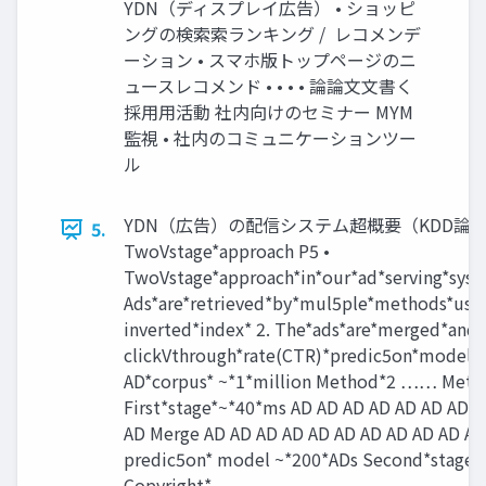
YDN（ディスプレイ広告） • ショッピ
ングの検索索ランキング / レコメンデ
ーション • スマホ版トップページのニ
ュースレコメンド • • • • 論論⽂文書く
採⽤用活動 社内向けのセミナー MYM
監視 • 社内のコミュニケーションツー
ル
YDN（広告）の配信システム超概要（KDD論
5.
TwoVstage*approach P5 •
TwoVstage*approach*in*our*ad*serving*syst
Ads*are*retrieved*by*mul5ple*methods*usin
inverted*index* 2. The*ads*are*merged*and*
clickVthrough*rate(CTR)*predic5on*model*
AD*corpus* ~*1*million Method*2 …… Met
First*stage*~*40*ms AD AD AD AD AD AD AD 
AD Merge AD AD AD AD AD AD AD AD AD AD A
predic5on* model ~*200*ADs Second*stage*
Copyright*