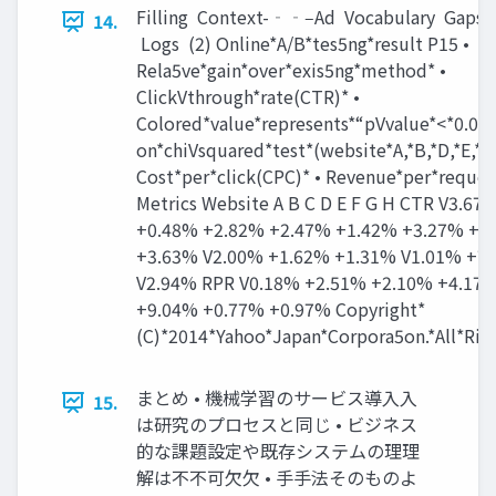
Filling Context-‐‑‒Ad Vocabulary Gaps 
14.
Logs (2) Online*A/B*tes5ng*result P15 •
Rela5ve*gain*over*exis5ng*method* •
ClickVthrough*rate(CTR)* •
Colored*value*represents*“pVvalue*<*0.05”
on*chiVsquared*test*(website*A,*B,*D,*E,*H)
Cost*per*click(CPC)* • Revenue*per*reque
Metrics Website A B C D E F G H CTR V3.67
+0.48% +2.82% +2.47% +1.42% +3.27% +4
+3.63% V2.00% +1.62% +1.31% V1.01% +7
V2.94% RPR V0.18% +2.51% +2.10% +4.17
+9.04% +0.77% +0.97% Copyright*
(C)*2014*Yahoo*Japan*Corpora5on.*All*Rig
まとめ • 機械学習のサービス導⼊入
15.
は研究のプロセスと同じ • ビジネス
的な課題設定や既存システムの理理
解は不不可⽋欠 • ⼿手法そのものよ