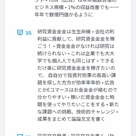
ビジネス規模 • 1%の収益改善でも⼀一
年年で数億円儲かるように
研究資⾦金金は⽣生命線 • 会社の利
10.
利益に貢献して、研究資⾦金金を稼
ごう！ • 資⾦金金がなければ研究は
続けられない • これは企業でも⼤大
学でも個⼈人でも同じはず • できる
だけ楽に研究資⾦金金を稼ぎたいの
で、 ⾃自分で投資対効果の⾼高い課
題を探した⽅方が効率率率的 • 広告
とかEコマースはお⾦金金が絡むので
分かりやすい • 稼いだ資⾦金金と時
間を使ってやりたいことをする • 新た
な課題への挑戦、技術的チャレンジ •
成果をまとめて論論⽂文を書く
論論⽂文発表 • 論論⽂文を書く（社