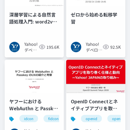
深層学習による自然言
ゼロから始める転移学
語処理入門: word2vec
習
からBERT, GPT-3まで
Yahoo!
Yahoo!
195.6K
92.5K
デベロ
デベロッ
ッパー
パーネッ
ネット
トワーク
ワーク
ヤフーにおける
OpenID Connectとネ
WebAuthn と Passkey
イティブアプリを取り
の UX の紹介と考察
巻く仕様と動向 Yahoo!
idcon
fidcon
openid
openid_to
#idcon #fidcon
JAPANの取り組み
#openid