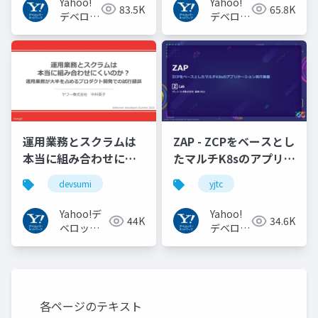
Yahoo!
Yahoo!
83.5K
65.8K
#openid_tokyo
デベロッ
デベロッ
パーネッ
パーネッ
トワーク
トワーク
運用業務とスクラムは
ZAP - ZCPをベースとし
本当に組み合わせにく
たマルチK8sのアプリケ
いのか︖運用業務が大
ーション実行基盤
devsumi
yjtc
半を占めるプロダクト
#YJTC / YJTC21 B-3
開発での試行錯誤
Yahoo!デ
Yahoo!
44K
34.6K
ベロッパ
デベロッ
ーネット
パーネッ
ワーク
トワーク
各ページのテキスト