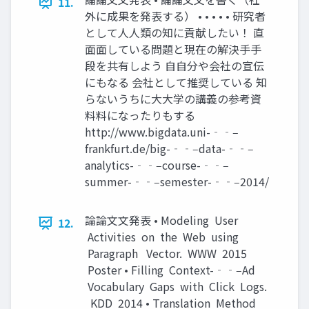
11.
外に成果を発表する） • • • • • 研究者
として⼈人類の知に貢献したい！ 直
⾯面している問題と現在の解決⼿手
段を共有しよう ⾃自分や会社の宣伝
にもなる 会社として推奨している 知
らないうちに⼤大学の講義の参考資
料料になったりもする
http://www.bigdata.uni-‐‑‒
frankfurt.de/big-‐‑‒data-‐‑‒
analytics-‐‑‒course-‐‑‒
summer-‐‑‒semester-‐‑‒2014/
論論⽂文発表 • Modeling User
12.
Activities on the Web using
Paragraph Vector. WWW 2015
Poster • Filling Context-‐‑‒Ad
Vocabulary Gaps with Click Logs.
KDD 2014 • Translation Method