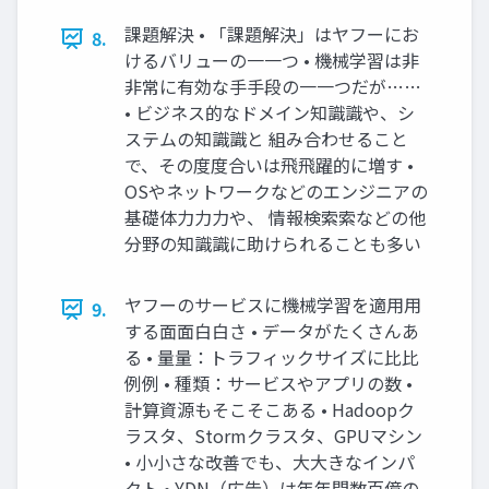
課題解決 • 「課題解決」はヤフーにお
8.
けるバリューの⼀一つ • 機械学習は⾮
非常に有効な⼿手段の⼀一つだが……
• ビジネス的なドメイン知識識や、シ
ステムの知識識と 組み合わせること
で、その度度合いは⾶飛躍的に増す •
OSやネットワークなどのエンジニアの
基礎体⼒力力や、 情報検索索などの他
分野の知識識に助けられることも多い
ヤフーのサービスに機械学習を適⽤用
9.
する⾯面⽩白さ • データがたくさんあ
る • 量量：トラフィックサイズに⽐比
例例 • 種類：サービスやアプリの数 •
計算資源もそこそこある • Hadoopク
ラスタ、Stormクラスタ、GPUマシン
• ⼩小さな改善でも、⼤大きなインパ
クト • YDN（広告）は年年間数百億の