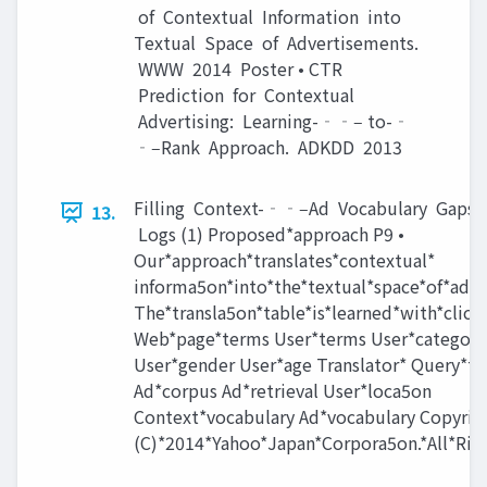
of Contextual Information into
Textual Space of Advertisements.
WWW 2014 Poster • CTR
Prediction for Contextual
Advertising: Learning-‐‑‒ to-‐
‑‒Rank Approach. ADKDD 2013
Filling Context-‐‑‒Ad Vocabulary Gaps 
13.
Logs (1) Proposed*approach P9 •
Our*approach*translates*contextual*
informa5on*into*the*textual*space*of*ads* 
The*transla5on*table*is*learned*with*click
Web*page*terms User*terms User*categori
User*gender User*age Translator* Query*t
Ad*corpus Ad*retrieval User*loca5on
Context*vocabulary Ad*vocabulary Copyrig
(C)*2014*Yahoo*Japan*Corpora5on.*All*Rig