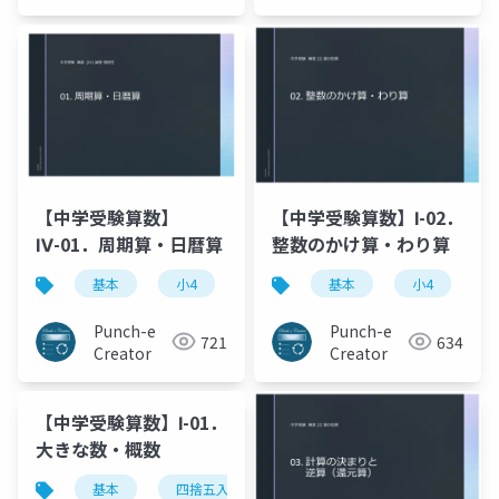
【中学受験算数】
【中学受験算数】Ⅰ-02．
Ⅳ-01．周期算・日暦算
整数のかけ算・わり算
基本
小4
周期算
基本
日付計算
小4
中学
Punch-e
Punch-e
721
634
Creator
Creator
【中学受験算数】Ⅰ-01．
大きな数・概数
基本
四捨五入
小4