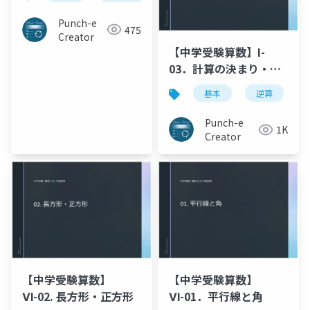
Punch-e
475
Creator
【中学受験算数】I-
03．計算の決まり・逆
算
基本
逆算
Punch-e
1K
Creator
【中学受験算数】
【中学受験算数】
Ⅵ-02. 長方形・正方形
Ⅵ-01．平行線と角