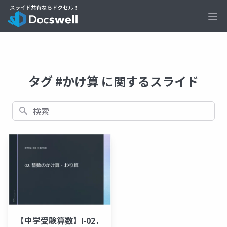
Ope
タグ #かけ算 に関するスライド
検索
【中学受験算数】Ⅰ-02．