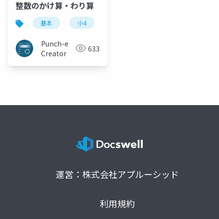
整数のかけ算・わり算
基本
小4
かけ算
わり算
文章題
Punch-e
633
Creator
運営：株式会社アプルーシッド
利用規約