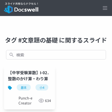
Ope
タグ #文章題の基礎 に関するスライド
検索
【中学受験算数】Ⅰ-02．
整数のかけ算・わり算
基本
小4
かけ算
わり算
文章題
Punch-e
634
Creator