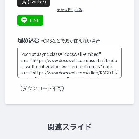
(Twitter)
またはPlayer版
LINE
埋め込む
»CMSなどでJSが使えない場合
（ダウンロード不可）
関連スライド