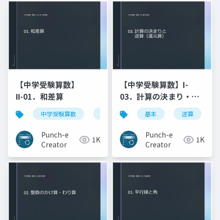
【中学受験算数】
【中学受験算数】I-
Ⅱ-01．和差算
03．計算の決まり・逆
算
中学受験算数
和差算
線分図
基本
逆算
基本
Punch-e
Punch-e
1K
1K
Creator
Creator