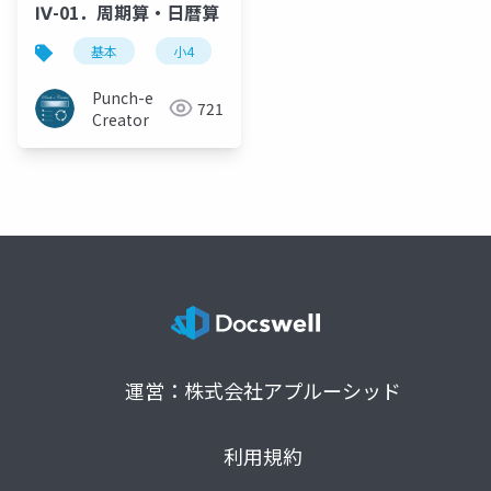
Ⅳ-01．周期算・日暦算
基本
小4
周期算
日付計算
中学
Punch-e
721
Creator
運営：株式会社アプルーシッド
利用規約