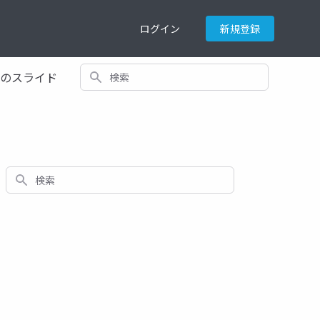
ログイン
新規登録
検索
てのスライド
検索