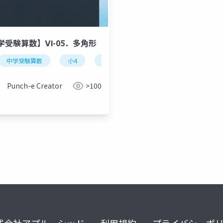
学受験算数】Ⅵ-05．多角形
中学受験算数
小4
小5
多角形
円
正n
円
おうぎ形
Punch-e Creator
>100