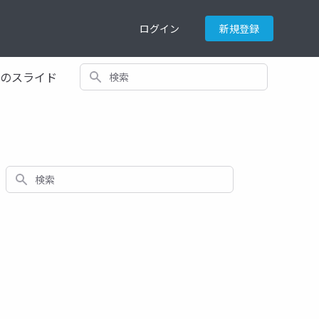
ログイン
新規登録
検索
てのスライド
検索