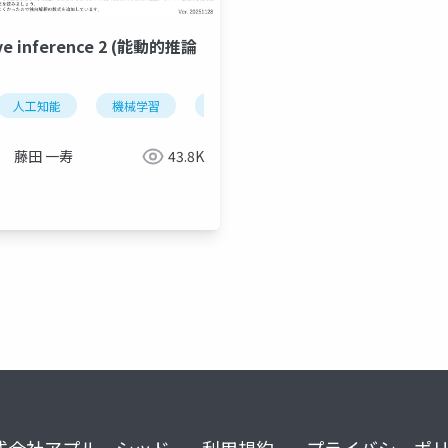
ve inference 2 (能動的推論
人工知能
機械学習
神経科学
時刻
時間の計算
藤田 一寿
43.8K