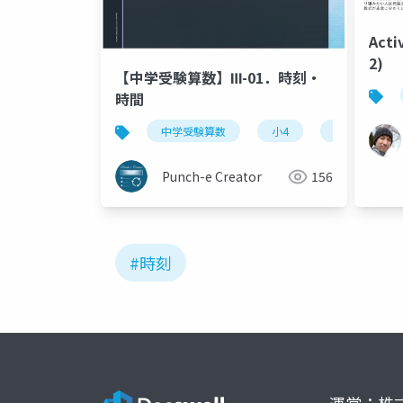
Acti
2)
【中学受験算数】Ⅲ-01．時刻・
時間
中学受験算数
小4
基本
Punch-e Creator
156
#時刻